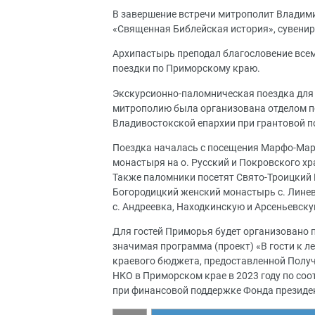
В завершение встречи митрополит Владим
«Священная Библейская история», сувенир
Архипастырь преподал благословение все
поездки по Приморскому краю.
Экскурсионно-паломническая поездка для 
митрополию была организована отделом п
Владивостокской епархии при грантовой 
Поездка началась с посещения Марфо-Мар
монастыря на о. Русский и Покровского хр
Также паломники посетят Свято-Троицкий
Богородицкий женский монастырь с. Линев
с. Андреевка, Находкинскую и Арсеньевску
Для гостей Приморья будет организовано 
значимая программа (проект) «В гости к л
краевого бюджета, предоставленной Полу
НКО в Приморском крае в 2023 году по со
при финансовой поддержке Фонда президен