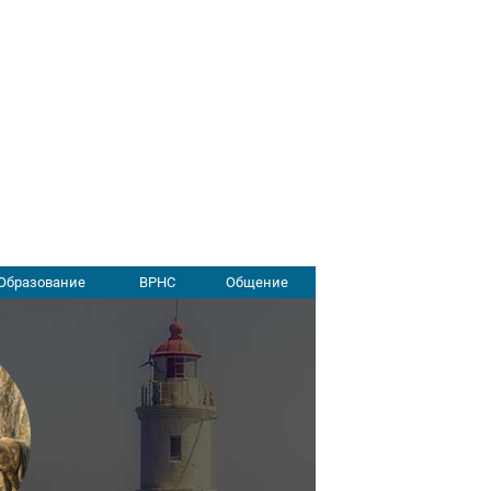
Образование
ВРНС
Общение