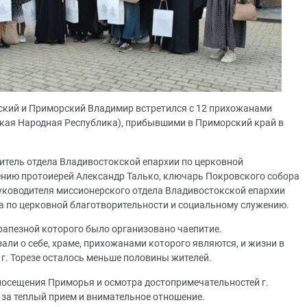
ский и Приморский Владимир встретился с 12 прихожанами
ецкая Народная Республика), прибывшими в Приморский край в
дитель отдела Владивостокской епархии по церковной
ению протоиерей Александр Талько, ключарь Покровского собора
уководителя миссионерского отдела Владивостокской епархии
а по церковной благотворительности и социальному служению.
рапезной которого было организовано чаепитие.
ли о себе, храме, прихожанами которого являются, и жизни в
 г. Торезе осталось меньше половины жителей.
посещения Приморья и осмотра достопримечательностей г.
 за теплый прием и внимательное отношение.