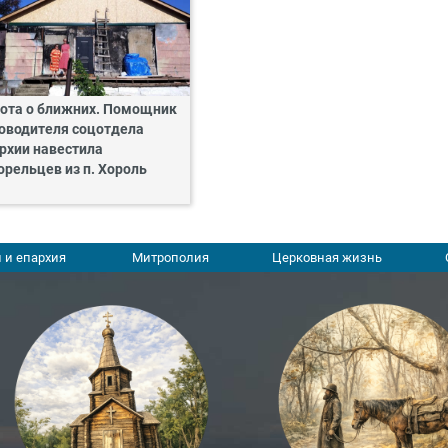
ота о ближних. Помощник
оводителя соцотдела
рхии навестила
орельцев из п. Хороль
 и епархия
Митрополия
Церковная жизнь