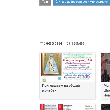
Теги:
Служба добровольцев «Милосердие»
Новости по теме
Приглашаем на общий
Мол
молебен
Шан
Нов