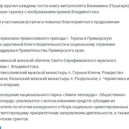
ир вручил каждому гостю книгу митрополита Вениамина (Пушкаря)
ную тарелку с изображением храмов Владивостока.
м участникам встречи и пожелал благоприятного продолжения
прихожан православного прихода г. Тореза в Приморскую
о церковной благотворительности и социальному служению
поддержке Правительства Приморского края.
иинской женской обители, Свято-Серафимовского мужского
ама г. Владивостока.
 Николаевский мужской монастырь п. Горные Ключи, Рождество-
ичи, Казанский женский монастырь п. Раздольное, с. Черниговка и
ю епархии.
посещение национального парка «Земля леопарда». Общественно
еопарду» реализуется с использованием средств субсидии из
чателю по итогам конкурсного отбора социально ориентированных
ответствующему приоритетному направлению деятельности, а также
тских грантов.