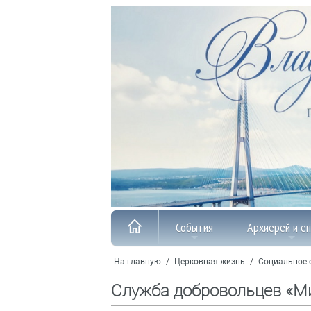
События
Архиерей и е
На главную
/
Церковная жизнь
/
Социальное 
Служба добровольцев «М