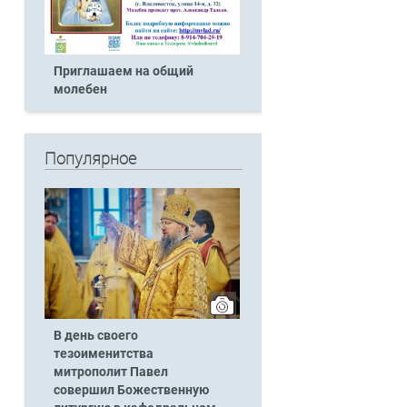
Приглашаем на общий
молебен
Популярное
и
й
и
,
В день своего
тезоименитства
митрополит Павел
совершил Божественную