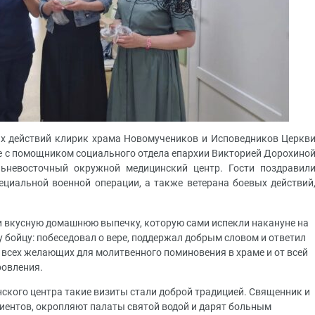
ых действий клирик храма Новомучеников и Исповедников Церкв
е с помощником социального отдела епархии Викторией Дорохино
ьневосточный окружной медицинский центр. Гости поздравил
ециальной военной операции, а также ветерана боевых действий
 вкусную домашнюю выпечку, которую сами испекли накануне на
 бойцу: побеседовал о вере, поддержал добрым словом и ответил
всех желающих для молитвенного поминовения в храме и от всей
ровления.
кого центра такие визиты стали доброй традицией. Священник и
иентов, окропляют палаты святой водой и дарят больным