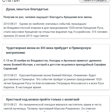
Перейти к разделу
Души, омытые благодатью
Получив ее раз, человек ощущает благодать Крещения всю жизнь
2013-08-21 Одним из наиболее значимых событий, прошедших
во Владивостокской епархии в дни празднования 1025-летия Крещения Руси,
стало массовое Крещение на открытом водоеме под Уссурийском. 315 человек
приняли 25 июля 2013 года Святое
Чудотворная икона из XIII века прибудет в Приморскую
митрополию
С 13 по 25 ноября во Владивосток, Находку и Арсеньев привезут древнюю
икону Божией Матери, у которой в детстве исцелился преподобный Серафим
Саровский
2013-08-21 Курская-Коренная икона Божией Матери «Знамение» будет
доставлена в Приморье. Это событие пройдет в рамках празднования 1025-
летия Крещения Руси по благословению Патриарха Московского и всея Руси
Кирилла. В настоящее время
Крестный ход можно пройти только с молитвой
2013-08-21 Из паломнической поездки вернулся настоятель храма в честь
святой мученицы Татианы протоиерей Максим Романенко. Он ответил