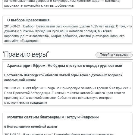
на некоторые наши вопросы о Великорецком крестном ходе. — Батюшка,
расскажите, пожалуйста, как вы добирались
О выборе Православия
2013-08-21 Выбор Православия русскими был сделан 1025 лет назад. О том, что
думают о значении Крещения Руси наши читатели сегодня, выяснял
корреспондент «Благовеста». Мария Кабанова, участница этнофольклорного
ансамбля «Традиция»:
“Правило веры”
Перейти к разделу
Архимандрит Ефрем: Не будем отступать перед трудностями
Настоятель Ватопедской обители Святой горы Афон о духовных вопросах
современной жизни
2013-08-21 В октябре 2011 года на Приморскую землю из Греции был принесен
Пояс Пресвятой Богородицы. Тысячи и тысячи жителей нашего края смогли
прикоснуться к великой святыне. Событие это всколыхнуло интерес
к историческим традициям
Молитва святым благоверным Петру и Февронии
о благословении семейной жизни
2013-08-21 В нынешнем году 15 сентября будет впервые отмечаться