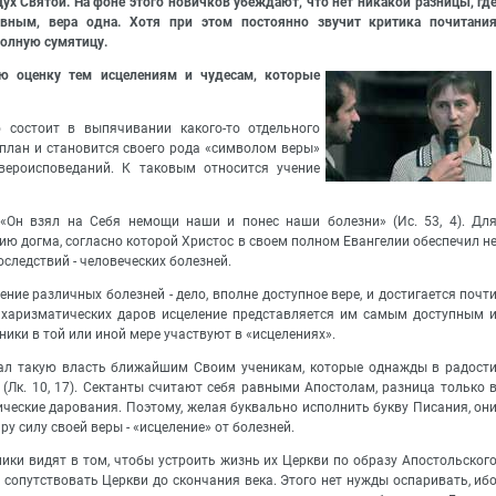
ух Святой. На фоне этого новичков убеждают, что нет никакой разницы, гд
авным, вера одна. Хотя при этом постоянно звучит критика почитани
полную сумятицу.
ую оценку тем исцелениям и чудесам, которые
о состоит в выпячивании какого-то отдельного
план и становится своего рода «символом веры»
вероисповеданий. К таковым относится учение
: «Он взял на Себя немощи наши и понес наши болезни» (Ис. 53, 4). Дл
ию догма, согласно которой Христос в своем полном Евангелии обеспечил н
оследствий - человеческих болезней.
ние различных болезней - дело, вполне доступное вере, и достигается почт
х харизматических даров исцеление представляется им самым доступным 
тники в той или иной мере участвуют в «исцелениях».
дал такую власть ближайшим Своим ученикам, которые однажды в радост
 (Лк. 10, 17). Сектанты считают себя равными Апостолам, разница только 
ические дарования. Поэтому, желая буквально исполнить букву Писания, он
у силу своей веры - «исцеление» от болезней.
ики видят в том, чтобы устроить жизнь их Церкви по образу Апостольског
 сопутствовать Церкви до скончания века. Этого нет нужды оспаривать, иб