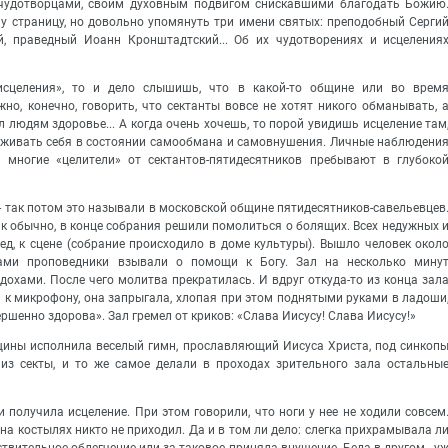
 чудотворцами, своим духовным подвигом снискавшими благодать Божию
ну страницу, но довольно упомянуть три имени святых: преподобный Серги
, праведный Иоанн Кронштадтский... Об их чудотворениях и исцеления
сцеления», то и дело слышишь, что в какой-то общине или во врем
но, конечно, говорить, что сектанты вовсе не хотят никого обманывать, 
 людям здоровье... А когда очень хочешь, то порой увидишь исцеление там
держивать себя в состоянии самообмана и самовнушения. Личные наблюдени
о многие «целители» от сектантов-пятидесятников пребывают в глубоко
- так потом это называли в московской общине пятидесятников-савельевцев
ак обычно, в конце собрания решили помолиться о болящих. Всех недужных 
д, к сцене (собрание происходило в доме культуры). Вышло человек окол
ами проповедники взывали о помощи к Богу. Зал на несколько мину
хами. После чего молитва прекратилась. И вдруг откуда-то из конца зал
 к микрофону, она запрыгала, хлопая при этом поднятыми руками в ладоши
вершенно здорова». Зал гремел от криков: «Слава Иисусу! Слава Иисусу!»
бщины исполнила веселый гимн, прославляющий Иисуса Христа, под синкоп
из секты, и то же самое делали в проходах зрительного зала остальны
 получила исцеление. При этом говорили, что ноги у нее не ходили совсем
 на костылях никто не приходил. Да и в том ли дело: слегка прихрамывала л
ствительное облегчение или за таковое приняла внушение. Беда в другом - у