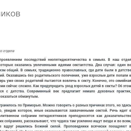
ников
о отдела
проявлением последствий неопятидесятничества в семьях. В наш отде
которые оказались увлеченными идеями сектантства. Два случая: один в
низм общий. В семьях, традиционно православных, где дети были в детств
й. Оказавшись без родительского попечения, уже взрослые дети попали 
ерь уже своих родителей пытаются вовлечь в секту. Конечно, это семейна
ми сейчас сложно. Как предупредить уход взрослых детей в секты? Об это
ся с детства. Современный век предлагает немало духовных практик
 оказаться обманутым.
ранилось по Приморью. Можно говорить о разных причинах этого, но здес
, увидев которое, иные оказываются захваченными сектой. Речь идет 
литвенном собрании пятидесятников преподносятся как доказательств
х собраниях, рассказывают, что чудеса там усиленно ищут везде и во всем
е вдруг решились Божией силой. Проповедники всячески поощряют 