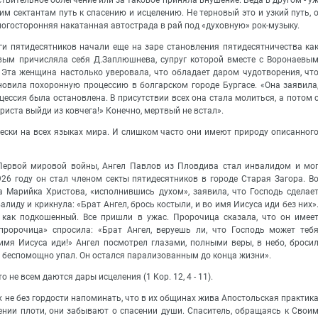
 сектантам путь к спасению и исцелению. Не терновый это и узкий путь, 
ногосторонняя накатанная автострада в рай под «духовную» рок-музыку.
и пятидесятников начали еще на заре становления пятидесятничества ка
овым причисляла себя Д.Заплюшнева, супруг которой вместе с Воронаевы
. Эта женщина настолько уверовала, что обладает даром чудотворения, чт
новила похоронную процессию в болгарском городе Бургасе. «Она заявила
цессия была остановлена. В присутствии всех она стала молиться, а потом 
иста выйди из ковчега!» Конечно, мертвый не встал».
ески на всех языках мира. И слишком часто они имеют природу описанног
 Первой мировой войны, Ангел Павлов из Пловдива стал инвалидом и мо
26 году он стал членом секты пятидесятников в городе Старая Загора. В
 Марийка Христова, «исполнившись духом», заявила, что Господь сделае
алиду и крикнула: «Брат Ангел, брось костыли, и во имя Иисуса иди без них»
 как подкошенный. Все пришли в ужас. Пророчица сказала, что он имее
пророчица» спросила: «Брат Ангел, веруешь ли, что Господь может теб
о имя Иисуса иди!» Ангел посмотрел глазами, полными веры, в небо, броси
ва беспомощно упал. Он остался парализованным до конца жизни».
не всем даются дары исцеления (1 Кор. 12, 4 - 11).
х не без гордости напоминать, что в их общинах жива Апостольская практик
сении плоти, они забывают о спасении души. Спаситель, обращаясь к Свои