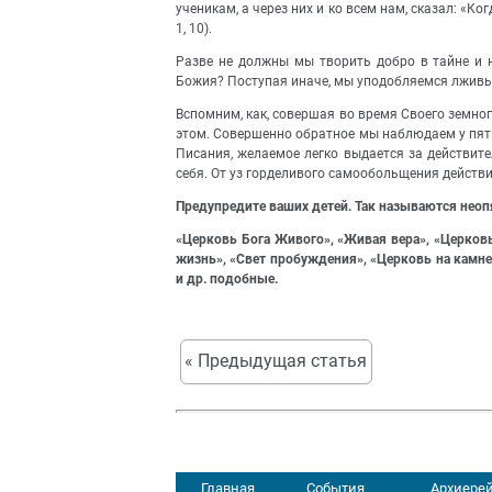
ученикам, а через них и ко всем нам, сказал: «Ко
1, 10).
Разве не должны мы творить добро в тайне и н
Божия? Поступая иначе, мы уподобляемся лживым 
Вспомним, как, совершая во время Своего земно
этом. Совершенно обратное мы наблюдаем у пят
Писания, желаемое легко выдается за действит
себя. От уз горделивого самообольщения действ
Предупредите ваших детей. Так называются неоп
«Церковь Бога Живого», «Живая вера», «Церковь
жизнь», «Свет пробуждения», «Церковь на камне»
и др. подобные.
« Предыдущая статья
Главная
События
Архиерей