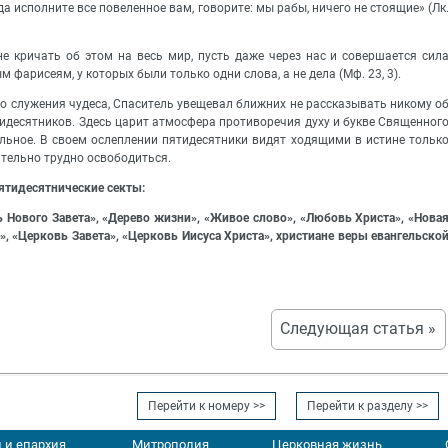
гда исполните все повеленное вам, говорите: мы рабы, ничего не стоящие» (Лк
е кричать об этом на весь мир, пусть даже через нас и совершается сил
фарисеям, у которых были только одни слова, а не дела (Мф. 23, 3).
го служения чудеса, Спаситель увещевал ближних не рассказывать никому о
идесятников. Здесь царит атмосфера противоречия духу и букве Священног
ельное. В своем ослеплении пятидесятники видят ходящими в истине тольк
ительно трудно освободиться.
ятидесятнические секты:
 Нового Завета», «Дерево жизни», «Живое слово», «Любовь Христа», «Нова
, «Церковь Завета», «Церковь Иисуса Христа», христиане веры евангельско
Следующая статья »
Перейти к номеру >>
Перейти к разделу >>
 и епархия
Митрополия
Церковная жизнь