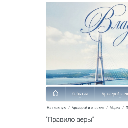
События
Архиерей и е
На главную
/
Архиерей и епархия
/
Медиа
/
П
“Правило веры”