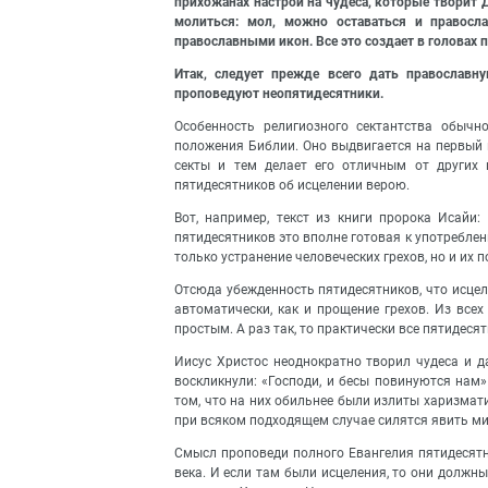
прихожанах настрой на чудеса, которые творит Д
молиться: мол, можно оставаться и правосл
православными икон. Все это создает в головах 
Итак, следует прежде всего дать православн
проповедуют неопятидесятники.
Особенность религиозного сектантства обычн
положения Библии. Оно выдвигается на первый 
секты и тем делает его отличным от других 
пятидесятников об исцелении верою.
Вот, например, текст из книги пророка Исайи
пятидесятников это вполне готовая к употреблен
только устранение человеческих грехов, но и их п
Отсюда убежденность пятидесятников, что исцеле
автоматически, как и прощение грехов. Из все
простым. А раз так, то практически все пятидеся
Иисус Христос неоднократно творил чудеса и 
воскликнули: «Господи, и бесы повинуются нам»
том, что на них обильнее были излиты харизмат
при всяком подходящем случае силятся явить мир
Смысл проповеди полного Евангелия пятидесятн
века. И если там были исцеления, то они должны