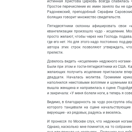
истинная Христова Церковь всегда славилась
Простое перечисление их имен заняло бы не од
Радонежский, преподобный Серафим Саровский
болящих говорит множество свидетельств.
Пятидесятники склонны афишировать свои «и
евангелизации произошло чудо - исцеление. Мож
просто желают, чтобы через них Господь подавал
где его нет. Но для этого надо постоянно под-
автора этих строк позволяют утверждать, чт
прелести.
Довелось видеть «исцеление» недужного ногами 
Были при этом и гости-пятидесятники из США. К
желающих получить исцеление пригласили впере
двадцати. Началась молитва. Громкими крик
наполнился неистовыми воплями и шумными вздо
вышла женщина и направилась к сцене. Подойдя
и закричала: «У меня болели ноги, а теперь я со
Видимо, в благодарность за чудо рок-группа о
которого танцевали на сцене начальствующие 
верующие - из рядовых, радуясь и веселясь.
И пронесся по Москве слух, что недужная ногами
Однако, насколько мне помнится, на то собрание
она или пришла на костылях... Получила она дей