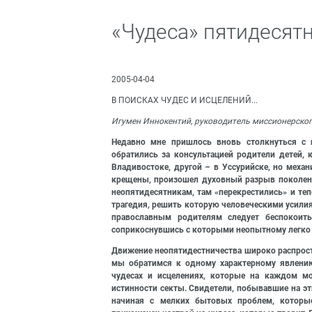
«Чудеса» пятидесят
2005-04-04
В ПОИСКАХ ЧУДЕС И ИСЦЕЛЕНИЙ...
Игумен Иннокентий, руководитель миссионерског
Недавно мне пришлось вновь столкнуться с 
обратились за консультацией родители детей, 
Владивостоке, другой – в Уссурийске, но меха
крещены, произошел духовный разрыв поколени
неопятидесятникам, там «перекрестились» и теп
трагедия, решить которую человеческими усилия
православным родителям следует беспокоить
соприкоснувшись с которыми неопытному легко
Движение неопятидестничества широко распрост
мы обратимся к одному характерному явлению
чудесах и исцелениях, которые на каждом мо
истинности секты. Свидетели, побывавшие на эти
начиная с мелких бытовых проблем, которы