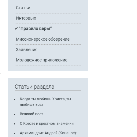
Статьи
Интервью
“Правило веры”
Миссионерское обозрение
Заявления
Молодежное приложение
л
о
е
к
я
Статьи раздела
м
,
Когда ты любишь Христа, ты
любишь всех
ь
Великий пост
о
о
О Кресте и крестном знамении
,
в
Архимандрит Андрей (Конанос):