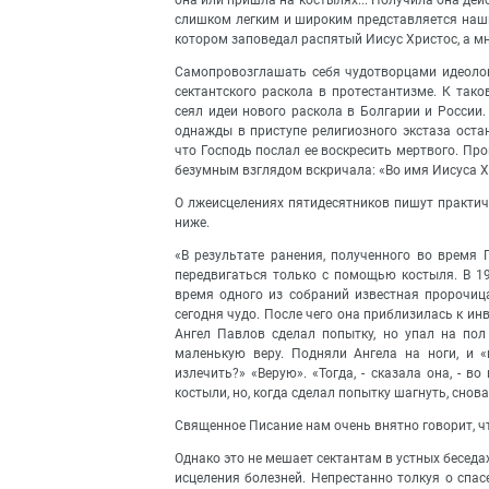
слишком легким и широким представляется нашим
котором заповедал распятый Иисус Христос, а м
Самопровозглашать себя чудотворцами идеолог
сектантского раскола в протестантизме. К так
сеял идеи нового раскола в Болгарии и России
однажды в приступе религиозного экстаза оста
что Господь послал ее воскресить мертвого. Про
безумным взглядом вскричала: «Во имя Иисуса Хр
О лжеисцелениях пятидесятников пишут практич
ниже.
«В результате ранения, полученного во время
передвигаться только с помощью костыля. В 19
время одного из собраний известная пророчица
сегодня чудо. После чего она приблизилась к инв
Ангел Павлов сделал попытку, но упал на пол
маленькую веру. Подняли Ангела на ноги, и «
излечить?» «Верую». «Тогда, - сказала она, - в
костыли, но, когда сделал попытку шагнуть, сно
Священное Писание нам очень внятно говорит, что 
Однако это не мешает сектантам в устных беседа
исцеления болезней. Непрестанно толкуя о спа