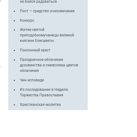
е
не бойся радоваться
я
Пост — средство очеловечения
Конкурс
Житие святой
преподобномученицы великой
княгини Елисаветы
Поклонный крест
Праздничное облачение
я
духовенства и символика цветов
е
облачения
Чин исповеди
и
и
Из последования в Неделю
Торжества Православия
и
Христианская молитва
в
и
о
о