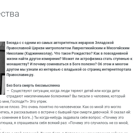
ества
Беседа с с одним из самых авторитетных иерархов Элладской
Православной Церкви митрополитом Лавреотикийским и Месогейским
Николаем (Хаджиниколау). Что такое Рождество? Как в повседневной
жизни найти другое измерение? Может ли астрофизика стать ступенью к
монашеству? И почему сомневаться в Боге полезно? Об этом и многом
другом мы узнали из интервью с владыкой со страниц интернетпортала
Православие.ру.
Без Бога смерть бессмысленна
— Существуют ситуации, когда люди теряют детей или когда дети
страдают неизлечимыми болезнями? Вы писали о человеке, который
 мне, Господи?!» Это упрек.
гое не плохо. Это очень понятно по-человечески. Как со мной это могло
аетесь, я рассказываю о встрече с бывшей при смерти девочкой. Я сказал ей:
ь сомнение в Боге…) Ты когда-нибудь задавала себе вопрос: «Почему это
Батюшка, я спрашивала себя всякий раз: «Почему это случилось не со мной,
.