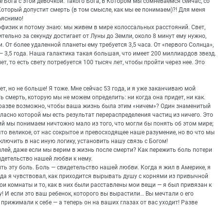
 Бога с этой девочкой. Такого Бога, в Котором мы сомневаемся сейчас, со
Который допустит смерть (в том смысле, как мы ее понимаем)?! Для меня
ъяснимо!
офизик и потому знаю: мы живем в мире колоссальных расстояний. Свет,
тельно за секунду достигает от Луны до Земли, около 8 минут ему нужно,
 От более удаленной планеты ему требуется 3,5 часа. От «первого Солнца»,
— 3,5 года. Наша галактика такая большая, что имеет 200 миллиардов звезд.
т, то есть свету потребуется 100 тысяч лет, чтобы пройти через нее. Это
лет, но не больше! Я тоже. Мне сейчас 53 года, и я уже заканчиваю мой
ь смерть, которую мы не можем определить: ни когда она придет, ни как.
 разве возможно, чтобы ваша жизнь была этим «ничем»? Один знаменитый
гласно которой мы есть результат перераспределения частиц из ничего. Это
ий мы понимаем ничтожно мало из того, что могли бы понять об этом мире;
то великое, от нас сокрытое и превосходящее наше разумение, но во что мы
ключить в нас иную логику, установить нашу связь с Богом!
лей, даже если мы верим в жизнь после смерти? Как пережить боль потери
идетельство нашей любви к нему.
ь эту боль. Боль — свидетельство нашей любви. Когда я жил в Америке, я
зда я чувствовал, как приходится вырывать душу с корнями из привычной
ои комнаты и то, как в них были расставлены мои вещи — я был привязан к
! И если это ваш ребенок, которого вы вырастили… Вы мечтали о его
прижимали к себе — а теперь он на ваших глазах от вас уходит! Разве