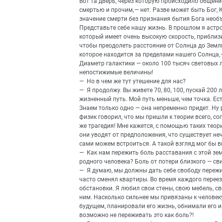
Вот та дверь, через которую происходило общение
смертью и прочим, — нет. Разве может быть Бог, 
значение смерти без признания бытия Бога необ
Представьте себе нашу жизнь. В прошлом я астр
который имеет очень высокую скорость, приблизи
чтобы преодолеть расстояние от Солнца до Земли.
которое находится за пределами нашего Солнца, 
Диаметр галактики — около 100 тысяч световых ле
непостижимые величины!
— Но в чем же тут утешение для нас?
— Я продолжу. Вы живете 70, 80, 100, пускай 200 
жизненный путь. Мой путь меньше, чем точка. Ест
Знаем только одно — она непременно придет. Ну
физик говорил, что мы пришли к теории всего, со
же трагедия! Мне кажется, с помощью таких теор
они уводят от предположения, что существует неч
сами можем встроиться. А такой взгляд мог бы в
— Как нам пережить боль расставания с этой зем
родного человека? Боль от потери близкого — св
— Я думаю, мы должны дать себе свободу пережит
часто сменял квартиры. Во время каждого перее
обстановки. Я любил свои стены, свою мебель, св
ним. Насколько сильнее мы привязаны к человеку
будущем, планировали его жизнь, обнимали его и 
возможно не переживать это как боль?!