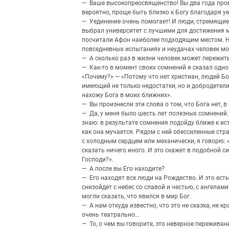
— Ваше высокопреосвященство! Вы два года пров
вероятно, проще быть близко к Богу благодаря 
— Уединение очень помогает! И люди, стремящиес
выбрал университет с лучшими для достижения м
посчитали Афон наиболее подходящим местом. Но
повседневных испытаниях и неудачах человек може
— А сколько раз в жизни человек может пережить
— Как-то в момент своих сомнений я сказал одн
«Почему?» — «Потому что нет христиан, людей Бо
имеющий не только недостатки, но и добродетели
нахожу Бога в моих ближних».
— Вы произнесли эти слова о том, что Бога нет, 
— Да, у меня было шесть лет полезных сомнений. 
знаю: в результате сомнения подойду ближе к ист
как она мучается. Рядом с ней обессиленные стр
с холодным сердцем или механически, я говорю: «
сказать ничего иного. И это скажет в подобной с
Господи?».
— А после вы Его находите?
— Его находят все люди на Рождество. И это есть
снизойдет с небес со славой и честью, с ангелам
могли сказать, что явился в мир Бог.
— А нам откуда известно, что это не сказка, не 
очень театрально…
— То, о чем вы говорите, это неверное пережива