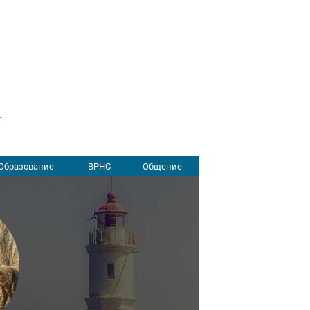
Образование
ВРНС
Общение