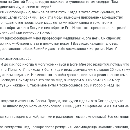
ели на Святой Горе, которую называете «университетом сердца». Там,
уединению и удалению от мира?
я к богообщению, выбирают этот путь. Когда я хотел стать ученым, то
оих целей условиями. Так и эти люди, имеющие призвание к монашеству,
 недавно вы произнесли мудрые по-житейски слова о том, что и в
т обратиться к Богу и в них обрести Его. И это тоже прекрасная встреча!
 великий миг встречи с Богом?
ому вдохновившему меня профессору медицины: «Бога нет». Он спросил:
жиих». — «Открой глаза и посмотри вокруг! Все люди, каждый человек,
, составляют образ Божий и дают тебе возможность встречи с Ним. Я
в момент сомнений?
И до сих пор иногда я могу усомниться в Боге. Мне это нравится, потому что
ине. Поясню. Я прихожу в больницу и вижу девушку чуть старше 20 лет, вижу
аданием родители. И вместо того чтобы давать советы на религиозные темы
Господи! Почему так? Что это за мир, в котором мы живем?!» Я не могу
итуации каждый. В такие моменты я тоже сомневаюсь и говорю: «Где Ты,
 встреча с истинным Богом. Правда, вот иудеи ждали, что Бог придет, что
и! Но ничего подобного не произошло. Лишь Дитя в Вифлееме. И о Нем они не
красивая история с елкой, яслями и разноцветными лампочками? Все выглядит
ние Рождества. Ведь вскоре после рождения Богомладенца начались гонения,