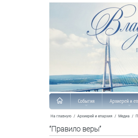
События
Архиерей и е
На главную
/
Архиерей и епархия
/
Медиа
/
П
“Правило веры”