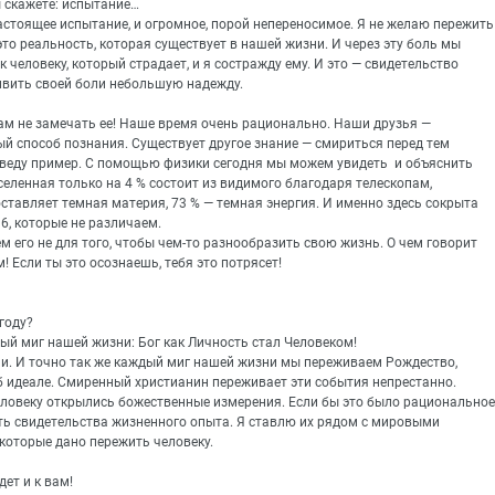
ы скажете: испытание…
настоящее испытание, и огромное, порой непереносимое. Я не желаю пережить
 это реальность, которая существует в нашей жизни. И через эту боль мы
 человеку, который страдает, и я состражду ему. И это — свидетельство
ривить своей боли небольшую надежду.
нам не замечать ее! Наше время очень рационально. Наши друзья —
ный способ познания. Существует другое знание — смириться перед тем
риведу пример. С помощью физики сегодня мы можем увидеть и объяснить
еленная только на 4 % состоит из видимого благодаря телескопам,
ставляет темная материя, 73 % — темная энергия. И именно здесь сокрыта
96, которые не различаем.
м его не для того, чтобы чем-то разнообразить свою жизнь. О чем говорит
 Если ты это осознаешь, тебя это потрясет!
году?
ый миг нашей жизни: Бог как Личность стал Человеком!
и. И точно так же каждый миг нашей жизни мы переживаем Рождество,
б идеале. Смиренный христианин переживает эти события непрестанно.
еловеку открылись божественные измерения. Если бы это было рациональное
есть свидетельства жизненного опыта. Я ставлю их рядом с мировыми
которые дано пережить человеку.
ет и к вам!