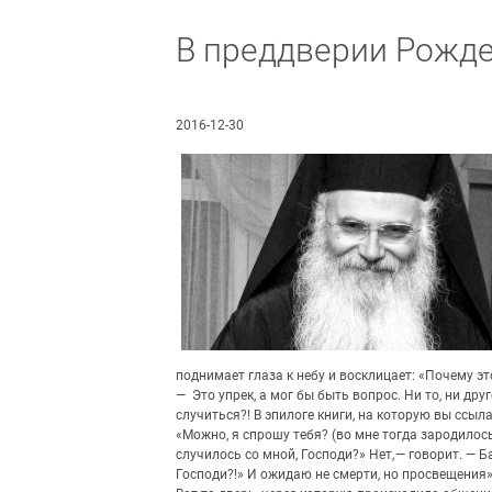
В преддверии Рожд
2016-12-30
поднимает глаза к небу и восклицает: «Почему это
— Это упрек, а мог бы быть вопрос. Ни то, ни дру
случиться?! В эпилоге книги, на которую вы ссыл
«Можно, я спрошу тебя? (во мне тогда зародилос
случилось со мной, Господи?» Нет, — говорит. — 
Господи?!» И ожидаю не смерти, но просвещения»