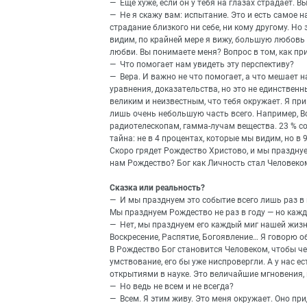
— Еще хуже, если он у тебя на глазах страдает. В
— Не я скажу вам: испытание. Это и есть самое 
страдание близкого ни себе, ни кому другому. Но
видим, по крайней мере я вижу, большую любовь к
любви. Вы понимаете меня? Вопрос в том, как п
— Что помогает нам увидеть эту перспективу?
— Вера. И важно не что помогает, а что мешает 
уравнения, доказательства, но это не единствен
великим и неизвестным, что тебя окружает. Я п
лишь очень небольшую часть всего. Например, Вс
радиотелескопам, гамма-лучам вещества. 23 % со
тайна: не в 4 процентах, которые мы видим, но в 
Скоро грядет Рождество Христово, и мы празднуе
нам Рождество? Бог как Личность стал Человеком!
Сказка или реальность?
— И мы празднуем это событие всего лишь раз в 
Мы празднуем Рождество не раз в году — но кажд
— Нет, мы празднуем его каждый миг нашей жизн
Воскресение, Распятие, Богоявление… Я говорю о
В Рождество Бог становится Человеком, чтобы ч
умствование, его бы уже ниспровергли. А у нас 
открытиями в науке. Это величайшие мгновения, 
— Но ведь не всем и не всегда?
— Всем. Я этим живу. Это меня окружает. Оно прид