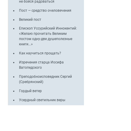
не бойся радоваться
Пост — средство очеловечения
Великий пост
Епископ Уссурийский Иннокентий:
«Желаю прочитать Великим
постом одну-две душеполезные
книги...»
Как научиться прощать?
Изречения старца Иосифа
Ватопедского
Преподобноисповедник Сергий
(Сребрянский)
Гордый ветер
Усердный светильник веры