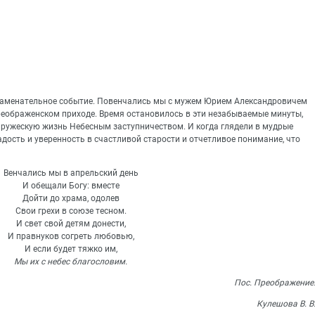
 знаменательное событие. Повенчались мы с мужем Юрием Александровичем
еображенском приходе. Время остановилось в эти незабываемые минуты,
пружескую жизнь Небесным заступничеством. И когда глядели в мудрые
дость и уверенность в счастливой старости и отчетливое понимание, что
Венчались мы в апрельский день
И обещали Богу: вместе
Дойти до храма, одолев
Свои грехи в союзе тесном.
И свет свой детям донести,
И правнуков согреть любовью,
И если будет тяжко им,
Мы их с небес благословим.
Пос. Преображение
Кулешова В. В