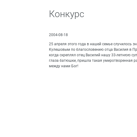
Конкурс
2004-08-18
25 апреля этого года в нашей семье случилось
Кулешовым по благословению отца Василия в Пр
когда скреплял отец Василий нашу 33-летнюю су
глаза батюшки, пришла такая умиротворенная ра
между нами Бог!