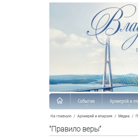
События
Архиерей и е
На главную
/
Архиерей и епархия
/
Медиа
/
П
“Правило веры”