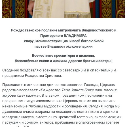
Рождественское послание митрополита Владивостокского и
Приморского ВЛАДИМИРА
клиру, монашествующим и всей боголюбивой
пастве Владивостокской епархии
Всечестные пресвитеры и диаконы,
боголюбивые иноки и инокини, дорогие братья и сестры!
Сердечно поздравляю всех вас со светозарным и спасительным
праздником Рождества Христова.
Прославляя в эти святые дни воплотившегося Господа, Церковь
радостно воспевает:
«Рождество Твое, Христе Боже наш,
воссия
мирови свет разума»
. В главном праздничном песнопении на
прекрасном литургическом языке Церковь стремится выразить
неизмеримые глубины мудрости и боговедения. Сегодня, когда мы
духовными очами взираем на лежащего в яслях тихого и кроткого
Младенца Иисуса, вместе с Его Пречистой Матерью, вифлеемскими
пастухами и сонмом ангелов, пребываем в благоговейном трепете