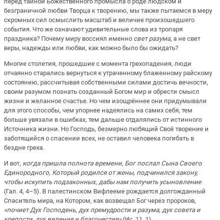
перед тайной Божественного промысла о роде людском и
безграничной любви Творца к творению, мы также пытаемся в меру
скромных сил осмыслить масштаб и величие произошедшего
события. Что же означают удивительные слова из тропаря
праздника? Почему миру воссиял именно
свет разума
, а не свет
веры, надежды или любви, как можно было бы ожидать?
Многие столетия, прошедшие с момента грехопадения, люди
отчаянно старались вернуться к утраченному блаженному райскому
состоянию, рассчитывая собственными силами достичь вечности,
своим разумом познать созданный Богом мир и обрести смысл
жизни и желанное счастье. Но чем изощрённее они придумывали
для этого способы, чем упорнее надеялись на самих себя, тем
больше увязали в ошибках, тем дальше отдалялись от истинного
Источника жизни. Но Господь, безмерно любящий Своё творение и
заботящийся о спасении всех, не оставил человека погибать в
бездне греха.
И вот,
когда пришла полнота времени, Бог послал Сына Своего
Единородного, Который родился от жены, подчинился закону,
чтобы искупить подзаконных, дабы нам получить усыновление
(Гал. 4, 4–5). В палестинском Вифлееме рождается долгожданный
Спаситель мира, на Котором, как возвещал Бог через пророков,
«почиет
Дух Господень, дух премудрости и разума, дух совета и
крепости, дух ведения и благочестия»
(Ис. 11, 1).