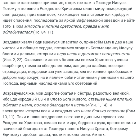
вот наше настоящее призвание, открытое нам в Господе Иисусе.
Потому и поныне в Рождестве Христовом сияет миру немеркнущий
свет разума, призывая всех, кто жаждет Бога, стремится к добру и
ищет спасения, последовать за яркой Вифлеемской звездой и найти
Того, в Ком
милость и истина сретостеся, правда и мир
облобызастася
(Пс. 84, 11).
Воздавая хвалу Родившемуся Спасителю, принесём Ему в дар наше
чистое и любящее сердце, потщимся угодить Богомладенцу Иисусу
благими делами, которыми
вера наша и достигает совершенства
(Иак. 2, 22). Оказывая милость ближним во имя Христово, утешая
скорбящих, помогая обездоленным, защищая слабых, посещая
страждущих, поддерживая унывающих, мы не только преображаем
добром мир вокруг, но и являем себя истинными учениками нашего
Господа, верными наследниками Его обетований.
Возрадуемся же, мои дорогие братья и сёстры, радостью великой,
ибо Единородный Сын и Слово Бога Живого,
ставшее ныне плотью,
обитает с нами, полное благодати и истины
(Ин. 1, 14), и
засвидетельствуем всем и каждому, что
ныне близко спасение
(Рим.
13, 11). Паки и паки поздравляя всех вас с дивным торжеством
Рождества Христова, желаю вам мира, бодрости духа, крепости сил и
всяческой благодати от Господа нашего Иисуса Христа, Которому
Единому подобает слава, честь и поклонение. Аминь.