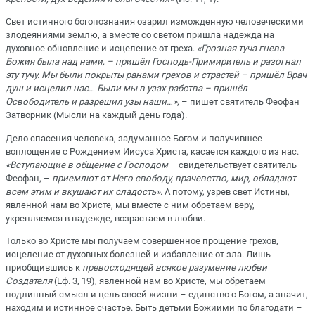
Свет истинного богопознания озарил изможденную человеческими
злодеяниями землю, а вместе со светом пришла надежда на
духовное обновление и исцеление от греха.
«Грозная туча гнева
Божия была над нами, – пришёл Господь-Примиритель и разогнал
эту тучу. Мы были покрыты ранами грехов и страстей – пришёл Врач
душ и исцелил нас… Были мы в узах рабства – пришёл
Освободитель и разрешил узы наши…»
, – пишет святитель Феофан
Затворник (Мысли на каждый день года).
Дело спасения человека, задуманное Богом и получившее
воплощение с Рождением Иисуса Христа, касается каждого из нас.
«Вступающие в общение с Господом
– свидетельствует святитель
Феофан, –
приемлют от Него свободу, врачевство, мир, обладают
всем этим и вкушают их сладость»
. А потому, узрев свет Истины,
явленной нам во Христе, мы вместе с ним обретаем веру,
укрепляемся в надежде, возрастаем в любви.
Только во Христе мы получаем совершенное прощение грехов,
исцеление от духовных болезней и избавление от зла. Лишь
приобщившись к
превосходящей всякое разумение любви
Создателя
(Еф. 3, 19), явленной нам во Христе, мы обретаем
подлинный смысл и цель своей жизни – единство с Богом, а значит,
находим и истинное счастье. Быть детьми Божиими по благодати –