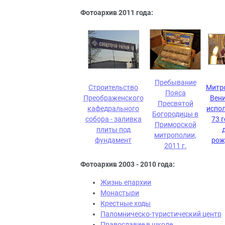
Фотоархив 2011 года:
Пребывание
Строительство
Митр
Пояса
Преображенского
Вен
Пресвятой
кафедрального
испо
Богородицы в
собора - заливка
73 г
Приморской
плиты под
митрополии,
фундамент
рож
2011 г.
Фотоархив 2003 - 2010 года:
Жизнь епархии
Монастыри
Крестные ходы
Паломническо-туристический центр
Православие в школе