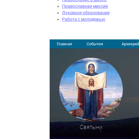
Православная миссия
Духовное образование
Работа с молодежью
Главная
События
Архиерей
Святыни