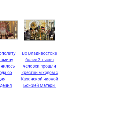
ополиту
Во Владивостоке
иамину
более 2 тысяч
лнилось
человек прошли
ода со
крестным ходом с
дня
Казанской иконой
дения
Божией Матери