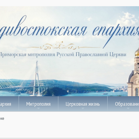
пархия
Митрополия
Церковная жизнь
Образовани
ке