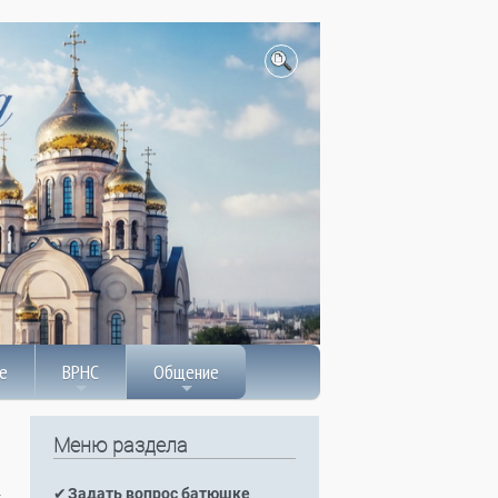
е
ВРНС
Общение
Меню раздела
Задать вопрос батюшке