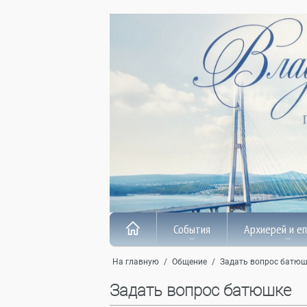
События
Архиерей и е
На главную
/
Общение
/
Задать вопрос батюш
Задать вопрос батюшке