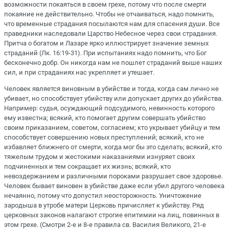
возможности покаяться в своем грехе, потому что после смерти
покаяние не действительно. Чтобы не отчаиваться, надо помнить,
что временные страдания посылаются нам для спасения души. Все
праведники наследовали Царство Небесное через свои страдания.
Притча о богатом и Лазаре ярко иллюстрирует значение земных
страданий (Лк. 16:19-31). При испытаниях надо помнить, что Бог
бесконечно добр. Он никогда нам не пошлет страданий выше наших
сил, и при страданиях нас укрепляет и утешает.
Человек является виновным в убийстве и тогда, когда сам лично не
убивает, но способствует убийству или допускает других до убийства.
Например: судья, осуждающий подсудимого, невинность которого
ему известна; всякий, кто помогает другим совершать убийство
своим приказанием, советом, согласием; кто укрывает убийцу и тем
способствует совершению новых преступлений; всякий, кто не
избавляет ближнего от смерти, когда мог бы это сделать; всякий, кто
тяжелым трудом и жестокими наказаниями изнуряет своих
подчиненных и тем сокращает их жизнь; всякий, кто
невоздержанием и различными пороками разрушает свое здоровье.
Человек бывает виновен в убийстве даже если убил другого человека
нечаянно, потому что допустил неосторожность. Уничтожение
зародыша в утробе матери Церковь причисляет к убийству. Ряд
церковных законов налагают строгие епитимии на лиц, повинных в
этом грехе. (Смотри 2-е и 8-е правила св. Василия Великого, 21-е