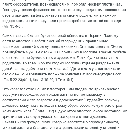
плотских родителей, повиновался им, помогал Иосифу плотничать.
Господь упрекал фарисеев за то, что они под предлогом посвящения
своего имущества Богу, отказывали своим родителям в нужном
содержании и этим нарушали прямое требование пятой заповеди
(Мт. 15:4-6).
Семья всегда была и будет основой общества и Церкви. Поэтому
святые апостолы заботились об утверждении правильных
взаимоотношений между членами семьи. Они наставляли: “Жены,
повинуйтесь мужьям своим, как прилично в Господе. Мужья, любите
своих жен, и не будьте с ними суровыми. Дети, будьте послушны
родителям во всем, ибо это угодно Господу. Отцы не раздражайте
детей ваших, дабы они не унывали...” “Дети пусть учатся почитать
свою семью и воздавать должное родителям: ибо сие угодно Богу”
(Еф. 5:22-23;6:1-4, Кол. 3:18-20; 1 Тим. 5:4).
Что касается отношения к посторонним людям, то Христианская
вера учит необходимости оказывать почтение каждому, в
соответствии с его возрастом и должностью: “Отдавайте всякому
должное: кому подать, подать; кому оброк, оброк; кому страх, страх;
кому честь, честь” (Рим. 13:7).В духе этого апостольского наставления
христианину следует уважать: пастырей и отцов духовных;
начальников гражданских, которые заботятся о справедливости,
мирной жизни и благополучии страны; воспитателей, учителей и