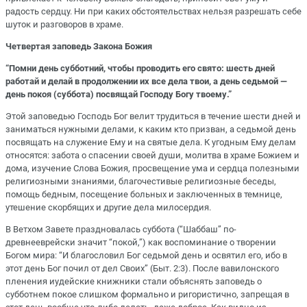
радость сердцу. Ни при каких обстоятельствах нельзя разрешать себе
шуток и разговоров в храме.
Четвертая заповедь Закона Божия
“Помни день субботний, чтобы проводить его свято: шесть дней
работай и делай в продолжении их все дела твои, а день седьмой —
день покоя (суббота) посвящай Господу Богу твоему.”
Этой заповедью Господь Бог велит трудиться в течение шести дней и
заниматься нужными делами, к каким кто призван, а седьмой день
посвящать на служение Ему и на святые дела. К угодным Ему делам
относятся: забота о спасении своей души, молитва в храме Божием и
дома, изучение Слова Божия, просвещение ума и сердца полезными
религиозными знаниями, благочестивые религиозные беседы,
помощь бедным, посещение больных и заключенных в темнице,
утешение скорбящих и другие дела милосердия.
В Ветхом Завете праздновалась суббота (“Шаббаш” по-
древнееврейски значит “покой,”) как воспоминание о творении
Богом мира: “И благословил Бог седьмой день и освятил его, ибо в
этот день Бог почил от дел Своих” (Быт. 2:3). После вавилонского
пленения иудейские книжники стали объяснять заповедь о
субботнем покое слишком формально и ригористично, запрещая в