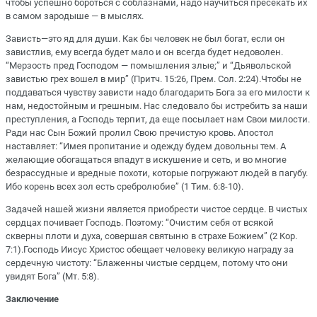
чтобы успешно бороться с соблазнами, надо научиться пресекать их
в самом зародыше — в мыслях.
Зависть—это яд для души. Как бы человек не был богат, если он
завистлив, ему всегда будет мало и он всегда будет недоволен.
“Мерзость пред Господом — помышления злые;” и “Дьявольской
завистью грех вошел в мир” (Притч. 15:26, Прем. Сол. 2:24).Чтобы не
поддаваться чувству зависти надо благодарить Бога за его милости к
нам, недостойным и грешным. Нас следовало бы истребить за наши
преступления, а Господь терпит, да еще посылает нам Свои милости.
Ради нас Сын Божий пролил Свою пречистую кровь. Апостол
наставляет: “Имея пропитание и одежду будем довольны тем. А
желающие обогащаться впадут в искушение и сеть, и во многие
безрассудные и вредные похоти, которые погружают людей в пагубу.
Ибо корень всех зол есть сребролюбие” (1 Тим. 6:8-10).
Задачей нашей жизни является приобрести чистое сердце. В чистых
сердцах почивает Господь. Поэтому: “Очистим себя от всякой
скверны плоти и духа, совершая святыню в страхе Божием” (2 Кор.
7:1).Господь Иисус Христос обещает человеку великую награду за
сердечную чистоту: “Блаженны чистые сердцем, потому что они
увидят Бога” (Мт. 5:8).
Заключение