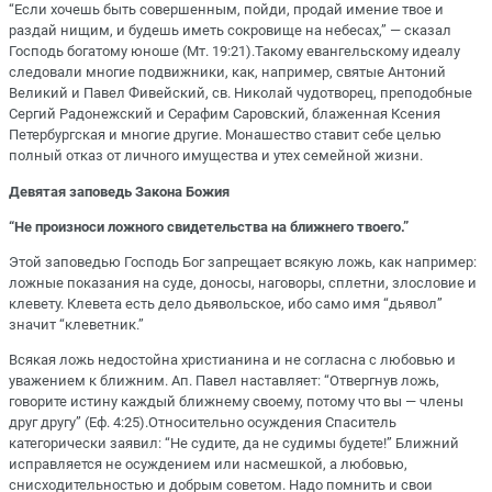
“Если хочешь быть совершенным, пойди, продай имение твое и
раздай нищим, и будешь иметь сокровище на небесах,” — сказал
Господь богатому юноше (Мт. 19:21).Такому евангельскому идеалу
следовали многие подвижники, как, например, святые Антоний
Великий и Павел Фивейский, св. Николай чудотворец, преподобные
Сергий Радонежский и Серафим Саровский, блаженная Ксения
Петербургская и многие другие. Монашество ставит себе целью
полный отказ от личного имущества и утех семейной жизни.
Девятая заповедь Закона Божия
“Не произноси ложного свидетельства на ближнего твоего.”
Этой заповедью Господь Бог запрещает всякую ложь, как например:
ложные показания на суде, доносы, наговоры, сплетни, злословие и
клевету. Клевета есть дело дьявольское, ибо само имя “дьявол”
значит “клеветник.”
Всякая ложь недостойна христианина и не согласна с любовью и
уважением к ближним. Ап. Павел наставляет: “Отвергнув ложь,
говорите истину каждый ближнему своему, потому что вы — члены
друг другу” (Еф. 4:25).Относительно осуждения Спаситель
категорически заявил: “Не судите, да не судимы будете!” Ближний
исправляется не осуждением или насмешкой, а любовью,
снисходительностью и добрым советом. Надо помнить и свои