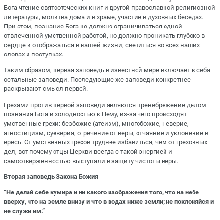
Бога чтение святоотеческих книг и другой православной религиозной
литературы, молитва дома и в храме, участие в духовных беседах.
При этом, познание Бога не должно ограничиваться одной
отвлеченной умственной работой, но должно проникать глубоко в
сердце и отображаться в нашей жизни, светиться во всех наших
словах и поступках.
Таким образом, первая заповедь в известной мере включает в себя
остальные заповеди. Последующие же заповеди конкретнее
раскрывают смысл первой.
Грехами против первой заповеди являются пренебрежение делом
познания Бога и холодностью к Нему, из-за чего происходят
умственные грехи: безбожие (атеизм), многобожие, неверие,
агностицизм, суеверия, отречение от веры, отчаяние и уклонение в
ересь. От умственных грехов труднее избавиться, чем от греховных
дел, вот почему отцы Церкви всегда с такой энергией и
самоотверженностью выступали в защиту чистоты веры.
Вторая заповедь Закона Божия
“Не делай себе кумира и ни какого изображения того, что на небе
вверху, что на земле внизу и что в водах ниже земли; не поклоняйся и
не служи им.”