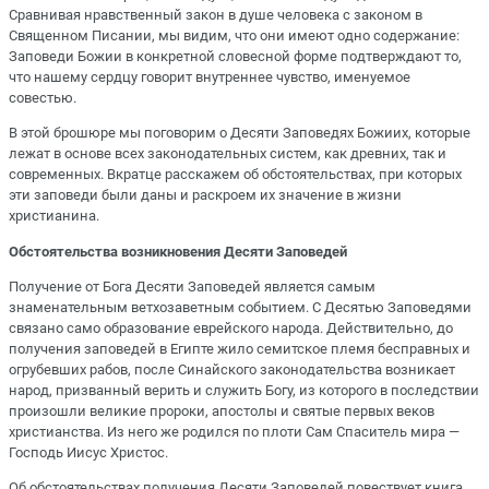
Сравнивая нравственный закон в душе человека с законом в
Священном Писании, мы видим, что они имеют одно содержание:
Заповеди Божии в конкретной словесной форме подтверждают то,
что нашему сердцу говорит внутреннее чувство, именуемое
совестью.
В этой брошюре мы поговорим о Десяти Заповедях Божиих, которые
лежат в основе всех законодательных систем, как древних, так и
современных. Вкратце расскажем об обстоятельствах, при которых
эти заповеди были даны и раскроем их значение в жизни
христианина.
Обстоятельства возникновения Десяти Заповедей
Получение от Бога Десяти Заповедей является самым
знаменательным ветхозаветным событием. С Десятью Заповедями
связано само образование еврейского народа. Действительно, до
получения заповедей в Египте жило семитское племя бесправных и
огрубевших рабов, после Синайского законодательства возникает
народ, призванный верить и служить Богу, из которого в последствии
произошли великие пророки, апостолы и святые первых веков
христианства. Из него же родился по плоти Сам Спаситель мира —
Господь Иисус Христос.
Об обстоятельствах получения Десяти Заповедей повествует книга