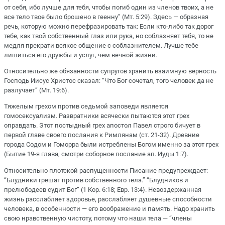
от себя, ибо лучше для тебя, чтобы погиб один из членов твоих, а не
все тело твое было брошено в геенну” (Мт. 5:29). Здесь — образная
речь, которую можно перефразировать так: Если кто-либо так дорог
тебе, как твой собственный глаз или рука, но соблазняет тебя, то не
медля прекрати всякое общение с соблазнителем. Лучше тебе
лишиться его дружбы и услуг, чем вечной жизни.
Относительно же обязанности супругов хранить взаимную верность
Господь Иисус Христос сказал: “Что Бог сочетал, того человек да не
разлучает” (Мт. 19:6).
Тяжелым грехом против седьмой заповеди является
гомосексуализм. Развратники всячески пытаются этот грех
оправдать. Этот постыдный грех апостол Павел строго бичует в
первой главе своего послания к Римлянам (ст. 21-32). Древние
города Содом и Гоморра были истреблены Богом именно за этот грех
(Бытие 19-я глава, смотри соборное послание ап. Иуды 1:7).
Относительно плотской распущенности Писание предупреждает:
“Блудники грешат против собственного тела.” “Блудников и
прелюбодеев судит Бог” (1 Кор. 6:18; Евр. 13:4). Невоздержанная
жизнь расслабляет здоровье, расслабляет душевные способности
человека, в особенности — его воображение и память. Надо хранить
свою нравственную чистоту, потому что наши тела — “члены