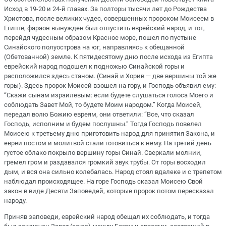
Исход в 19-20 и 24-й главах. За полторы тысячи лет до Рождества
Христова, после великих чудес, совершенных пророком Моисеем в
Египте, фараон вынужден был отпустить еврейский народ, и тот,
перейдя чудесным образом Красное море, пошел по пустыне
Синайского полуострова на юг, направляясь к обещанной
(Обетованной) земле. К пятидесятому дню после исхода из Египта
еврейский народ подошел к подножью Синайской горы и
расположился здесь станом. (Синай и Хорив — две вершины той же
горы). Здесь пророк Моисей взошел на гору, и Господь объявил ему:
“Скажи сынам израилевым: если будете слушаться голоса Моего и
соблюдать Завет Мой, то будете Моим народом.” Когда Моисей,
передал волю Божию евреям, они ответили: “Все, что сказал
Господь, исполним и будем послушны.” Тогда Господь повелел
Моисею к третьему дню приготовить народ для принятия Закона, и
евреи постом и молитвой стали готовиться к нему. На третий день
густое облако покрыло вершину горы Синай. Сверкали молнии,
гремел гром и раздавался громкий звук трубы. От горы восходил
дым, и вся она сильно колебалась. Народ стоял вдалеке и с трепетом
наблюдал происходящее. На горе Господь сказал Моисею Свой
закон в виде Десяти Заповедей, которые пророк потом пересказал
народу.
Приняв заповеди, еврейский народ обещал их соблюдать, и тогда