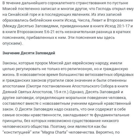
В течение дальнейшего сорокалетнего странствования по пустыне
Моисей постепенно записал и многое другое, что Господь открыл ему
на Синайской горе и в последующих явлениях. Из этих записей
образовались библейские книги Исход, Числа, Левит и Второзаконие
(Между Десятью Заповедями, приведенными в книге Исход 20:1-17 и
в книге Второзаконие 5:6-21 есть незначительная разница в кратких
пояснениях, прибавленных к ним. Эти пояснения мы здесь
опускаем).
Значение Десяти Заповедей
Законы, которые пророк Моисей дал еврейскому народу, имели
целью регулировать не только его религиозную, но и гражданскую
жизнь. В новозаветное время большинство ветхозаветных обрядовых
и гражданских законов утратили свое значение и были отменены
апостолами (Смотри постановление Апостольского Собора в книге
Деяний Святых Апостолов, 15-я гл.).Однако, Десять Заповедей и
другие заповеди, определяющие моральное поведение человека,
составляют вместе с новозаветным учением единый нравственный
закон. О Десяти Заповедях надо сказать, что они содержат в себе
самые основы нравственности, закладывают те фундаментальные
принципы, без которых невозможно существование никакого
человеческого общества. Поэтому, они являются как бы
“конституцией” или “Маgnа Chаrtа” человечества. Вероятно, по