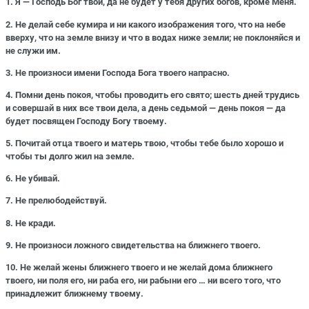
1. Я — Господь Бог твой, да не будет у тебя других богов, кроме Меня.
2. Не делай себе кумира и ни какого изображения того, что на небе
вверху, что на земле внизу и что в водах ниже земли; не поклоняйся и
не служи им.
3. Не произноси имени Господа Бога твоего напрасно.
4. Помни день покоя, чтобы проводить его свято; шесть дней трудись
и совершай в них все твои дела, а день седьмой — день покоя — да
будет посвящен Господу Богу твоему.
5. Почитай отца твоего и матерь твою, чтобы тебе было хорошо и
чтобы ты долго жил на земле.
6. Не убивай.
7. Не прелюбодействуй.
8. Не кради.
9. Не произноси ложного свидетельства на ближнего твоего.
10. Не желай жены ближнего твоего и не желай дома ближнего
твоего, ни поля его, ни раба его, ни рабыни его … ни всего того, что
принадлежит ближнему твоему.