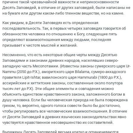
причине такой чрезвычайной важности и неприкосновенности
Десять Заповедей, в отличие от других заповедей, были написаны не
на бумаге или другом каком-либо тленном веществе, но на камне.
Как увидим, в Десяти Заповедях есть определенная
последовательность. Так, в первых четырех заповедях говорится об
обязанностях человека по отношению к Богу, следующие пять
определяют взаимоотношения между людьми, последняя
призывает к чистоте мыслей и желаний.
Несомненно, что есть некоторые общие черты между Десятью
Заповедями и законами древних народов, населявших северо-
западную часть Месопотамии. (Известны законы сумерского царя Ur-
Nаmmu (2050 до Р.Х.), аморитского царя Bilаlаmа, сумеро-аккадского
правителя Lipit-Ishtаr, вавилонского царя Hаmmurаbi (1800 до Р.Х.),
ассирийские и хиттитские законы, составленные около полутора
тысяч лет до Р.Х). Эти общие элементы и совпадения можно
объяснить единством нравственного закона, заложенного Богом в
душу человека. Если бы человеческая природа не была повреждена
грехом, то, вероятно, одного голоса совести было бы достаточно,
чтобы регулировать все человеческие взаимоотношения. В отличие
от Десяти Заповедей в древних языческих законодательствах явно
чувствуется нравственное несовершенство их составителей.
Выражены Десять Заповедей весьма кратко и ограничиваются