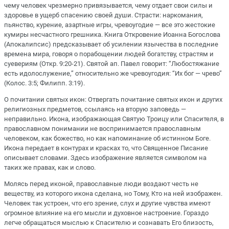
чему человек чрезмерно привязывается, чему отдает свои силы и
здоровье в ущерб спасению своей души. Страсти: наркомания,
пьянство, курение, азартные игры, чревоугодие — все это жестокие
кумиры несчастного грешника. Книга Откровение Иоанна Богослова
(Апокалипсис) предсказывает об усилении язычества в последние
времена мира, говоря о порабощении людей богатству, страстям и
суевериям (Откр. 9:20-21). Святой ап. Павел говорит: “Любостяжание
есть идолослужение,” относительно же чревоугодия: “Их бог — чрево”
(Колос. 3:5; Филипп. 3:19).
О почитании святых икон: Отвергать почитание святых икон и других
религиозных предметов, ссылаясь на вторую заповедь —
неправильно. Икона, изображающая Святую Троицу или Спасителя, в
православном понимании не воспринимается православным
человеком, как божество, но как напоминание об истинном Боге.
Икона передает в контурах и красках то, что Священное Писание
описывает словами. Здесь изображение является символом на
таких же правах, как и слово.
Молясь перед иконой, православные люди воздают честь не
веществу, из которого икона сделана, но Тому, Кто на ней изображен.
Человек так устроен, что его зрение, слух и другие чувства имеют
огромное влияние на его мысли и духовное настроение. Гораздо
легче обращаться мыслью к Спасителю и сознавать Его близость,