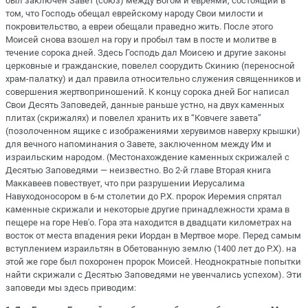
был заключен Завет (союз) между Богом и евреями, состоящий в
том, что Господь обещал еврейскому народу Свои милости и
покровительство, а евреи обещали праведно жить. После этого
Моисей снова взошел на гору и пробыл там в посте и молитве в
течение сорока дней. Здесь Господь дал Моисею и другие законы
церковные и гражданские, повелел соорудить Скинию (переносной
храм-палатку) и дал правила относительно служения священников и
совершения жертвоприношений. К концу сорока дней Бог написал
Свои Десять Заповедей, данные раньше устно, на двух каменных
плитах (скрижалях) и повелел хранить их в “Ковчеге завета”
(позолоченном ящике с изображениями херувимов наверху крышки)
для вечного напоминания о Завете, заключенном между Им и
израильским народом. (Местонахождение каменных скрижалей с
Десятью Заповедями — неизвестно. Во 2-й главе Вторая книга
Маккавеев повествует, что при разрушении Иерусалима
Навуходоносором в 6-м столетии до Р.Х. пророк Иеремия спрятал
каменные скрижали и некоторые другие принадлежности храма в
пещере на горе Нев'о. Гора эта находится в двадцати километрах на
восток от места впадения реки Иордан в Мертвое море. Перед самым
вступлением израильтян в Обетованную землю (1400 лет до Р.Х). на
этой же горе был похоронен пророк Моисей. Неоднократные попытки
найти скрижали с Десятью Заповедями не увенчались успехом). Эти
заповеди мы здесь приводим: