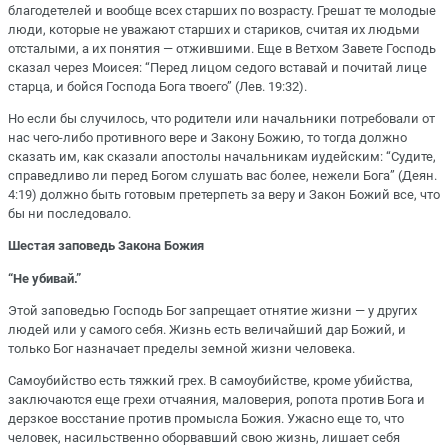
благодетелей и вообще всех старших по возрасту. Грешат те молодые
люди, которые не уважают старших и стариков, считая их людьми
отсталыми, а их понятия — отжившими. Еще в Ветхом Завете Господь
сказал через Моисея: “Перед лицом седого вставай и почитай лице
старца, и бойся Господа Бога твоего” (Лев. 19:32).
Но если бы случилось, что родители или начальники потребовали от
нас чего-либо противного вере и Закону Божию, то тогда должно
сказать им, как сказали апостолы начальникам иудейским: “Судите,
справедливо ли перед Богом слушать вас более, нежели Бога” (Деян.
4:19) должно быть готовым претерпеть за веру и Закон Божий все, что
бы ни последовало.
Шестая заповедь Закона Божия
“Не убивай.”
Этой заповедью Господь Бог запрещает отнятие жизни — у других
людей или у самого себя. Жизнь есть величайший дар Божий, и
только Бог назначает пределы земной жизни человека.
Самоубийство есть тяжкий грех. В самоубийстве, кроме убийства,
заключаются еще грехи отчаяния, маловерия, ропота против Бога и
дерзкое восстание против промысла Божия. Ужасно еще то, что
человек, насильственно оборвавший свою жизнь, лишает себя