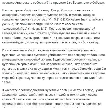
правило Анкирского собора и 91-е правило 6-го Вселенского Собора).
Говоря о грехе убийства, Господь Иисус Христос повелел нам
искоренять в своем сердце те чувства злобы и мести, которые
толкают человека на этот грех (Мт. 5:21-23).Согласно Евангельскому
учению, “Всякий, ненавидящий ближнего своего, есть
человекоубийца” (1 Иоан. 3:15). Поэтому грешит против шестой
заповеди всякий, кто питает к другим чувства ненависти и злобы,
желает ближним смерти, поносит их, заводит ссоры и драки, или
каким-нибудь другим путем проявляет свою вражду к ближнему.
Кроме телесного убийства, есть еще более страшное убийство —
духовное. Совершает духовное убийство тот, кто совращает ближнего
в неверие или к порочной жизни. Ведь оба эти состояния являются
духовной смертью (Иак. 1:15).Спаситель сказал: “Кто соблазнит
одного из малых сих, верующих в Меня, тому лучше было бы, если бы
повесили ему мельничный жернов на шею и потопили его в глубине
морской. Горе тому человеку, через которого соблазн приходит” (Мт.
18:5-7).
В качестве противодействия чувствам злобы и мести, Господь учил
Своих последователей любить всех людей, в том числе и своих
врагов: “Говорю вам: любите врагов ваших, благословляйте
проклинающих вас, благотворите ненавидящим вас и молитесь за