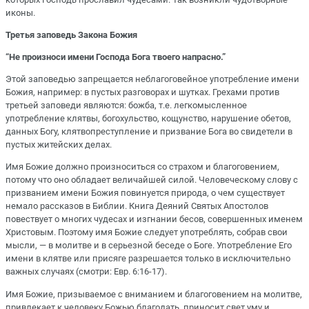
иконы.
Третья заповедь Закона Божия
“Не произноси имени Господа Бога твоего напрасно.”
Этой заповедью запрещается неблагоговейное употребление имени
Божия, например: в пустых разговорах и шутках. Грехами против
третьей заповеди являются: божба, т.е. легкомысленное
употребление клятвы, богохульство, кощунство, нарушение обетов,
данных Богу, клятвопреступление и призвание Бога во свидетели в
пустых житейских делах.
Имя Божие должно произноситься со страхом и благоговением,
потому что оно обладает величайшей силой. Человеческому слову с
призванием имени Божия повинуется природа, о чем существует
немало рассказов в Библии. Книга Деяний Святых Апостолов
повествует о многих чудесах и изгнании бесов, совершенных именем
Христовым. Поэтому имя Божие следует употреблять, собрав свои
мысли, — в молитве и в серьезной беседе о Боге. Употребление Его
имени в клятве или присяге разрешается только в исключительно
важных случаях (смотри: Евр. 6:16-17).
Имя Божие, призываемое с вниманием и благоговением на молитве,
привлекает к человеку Божью благодать, приносит свет уму и