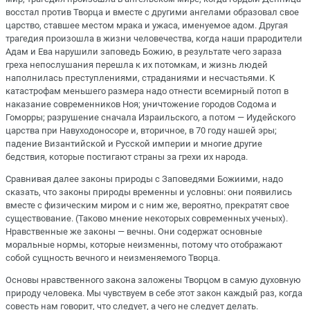
восстал против Творца и вместе с другими ангелами образовал свое
царство, ставшее местом мрака и ужаса, именуемое адом. Другая
трагедия произошла в жизни человечества, когда наши прародители
Адам и Ева нарушили заповедь Божию, в результате чего зараза
греха непослушания перешла к их потомкам, и жизнь людей
наполнилась преступлениями, страданиями и несчастьями. К
катастрофам меньшего размера надо отнести всемирный потоп в
наказание современников Ноя; уничтожение городов Содома и
Гоморры; разрушение сначала Израильского, а потом — Иудейского
царства при Навуходоносоре и, вторичное, в 70 году нашей эры;
падение Византийской и Русской империи и многие другие
бедствия, которые постигают страны за грехи их народа.
Сравнивая далее законы природы с Заповедями Божиими, надо
сказать, что законы природы временны и условны: они появились
вместе с физическим миром и с ним же, вероятно, прекратят свое
существование. (Таково мнение некоторых современных ученых).
Нравственные же законы — вечны. Они содержат основные
моральные нормы, которые неизменны, потому что отображают
собой сущность вечного и неизменяемого Творца.
Основы нравственного закона заложены Творцом в самую духовную
природу человека. Мы чувствуем в себе этот закон каждый раз, когда
совесть нам говорит, что следует, а чего не следует делать.