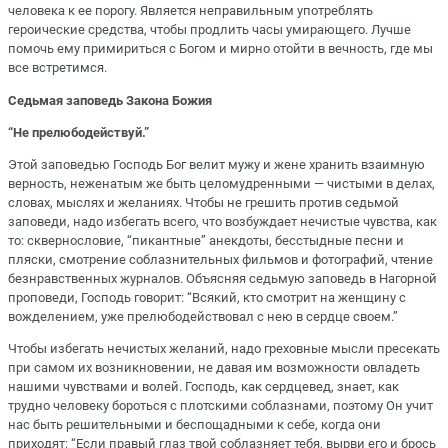
человека к ее порогу. Является неправильным употреблять
героические средства, чтобы продлить часы умирающего. Лучше
помочь ему примириться с Богом и мирно отойти в вечность, где мы
все встретимся.
Седьмая заповедь Закона Божия
“Не прелюбодействуй.”
Этой заповедью Господь Бог велит мужу и жене хранить взаимную
верность, неженатым же быть целомудренными — чистыми в делах,
словах, мыслях и желаниях. Чтобы не грешить против седьмой
заповеди, надо избегать всего, что возбуждает нечистые чувства, как
то: сквернословие, “пикантные” анекдоты, бесстыдные песни и
пляски, смотрение соблазнительных фильмов и фотографий, чтение
безнравственных журналов. Объясняя седьмую заповедь в Нагорной
проповеди, Господь говорит: “Всякий, кто смотрит на женщину с
вожделением, уже прелюбодействовал с нею в сердце своем.”
Чтобы избегать нечистых желаний, надо греховные мысли пресекать
при самом их возникновении, не давая им возможности овладеть
нашими чувствами и волей. Господь, как сердцевед, знает, как
трудно человеку бороться с плотскими соблазнами, поэтому Он учит
нас быть решительными и беспощадными к себе, когда они
приходят: “Если правый глаз твой соблазняет тебя, вырви его и брось