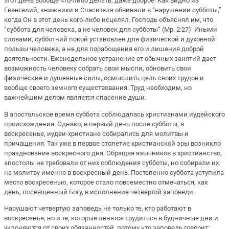
этот день вообще что-либо делать, даже доброе. Как видно из
Евангелий, книжники и Спасителя обвиняли в “нарушении субботы,”
когда Он в этот день кого-либо исцелял. Господь объяснял им, что
“суббота для человека, а не человек для субботы” (Мр. 2:27). Иными
словами, субботний покой установлен для физической и духовной
пользы человека, а не для порабощения его и лишения доброй
деятельности. Еженедельное устранение от обычных занятий дает
возможность человеку собрать свои мысли, обновить свои
физические и душевные силы, осмыслить цель своих трудов и
вообще своего земного существования. Труд необходим, но
важнейшим делом является спасение души.
В апостольское время суббота соблюдалась христианами иудейского
происхождения. Однако, в первый день после субботы, в
воскресенье, иудеи-христиане собирались для молитвы и
причащения. Так уже в первое столетие христианской эры возникло
празднование воскресного дня. Обращая язычников в христианство,
апостолы не требовали от них соблюдения субботы, но собирали их
на молитву именно в воскресный день. Постепенно суббота уступила
место воскресенью, которое стало повсеместно отмечаться, как
день, посвященный Богу, в исполнение четвертой заповеди.
Нарушают четвертую заповедь не только те, кто работают в
воскресенье, но и те, которые ленятся трудиться в будничные дни и
уклоняются от своих обязанностей, потому что заповедь говорит: