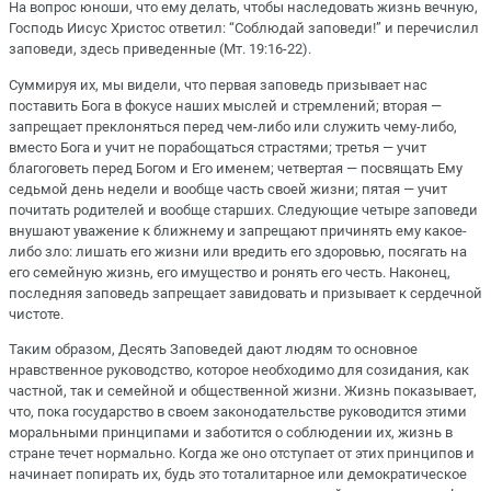
На вопрос юноши, что ему делать, чтобы наследовать жизнь вечную,
Господь Иисус Христос ответил: “Соблюдай заповеди!” и перечислил
заповеди, здесь приведенные (Мт. 19:16-22).
Суммируя их, мы видели, что первая заповедь призывает нас
поставить Бога в фокусе наших мыслей и стремлений; вторая —
запрещает преклоняться перед чем-либо или служить чему-либо,
вместо Бога и учит не порабощаться страстями; третья — учит
благоговеть перед Богом и Его именем; четвертая — посвящать Ему
седьмой день недели и вообще часть своей жизни; пятая — учит
почитать родителей и вообще старших. Следующие четыре заповеди
внушают уважение к ближнему и запрещают причинять ему какое-
либо зло: лишать его жизни или вредить его здоровью, посягать на
его семейную жизнь, его имущество и ронять его честь. Наконец,
последняя заповедь запрещает завидовать и призывает к сердечной
чистоте.
Таким образом, Десять Заповедей дают людям то основное
нравственное руководство, которое необходимо для созидания, как
частной, так и семейной и общественной жизни. Жизнь показывает,
что, пока государство в своем законодательстве руководится этими
моральными принципами и заботится о соблюдении их, жизнь в
стране течет нормально. Когда же оно отступает от этих принципов и
начинает попирать их, будь это тоталитарное или демократическое