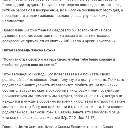
“шесть дней трудись.” Нарушают четвертую заповедь и те, которые,
хотя не работают в воскресенье, но и Богу не посвящают этого дня, а
проводят его в одних забавах, предаются разгулу и всякому
излишеству.
Православным христианам следовало бы возобновить в себе
духовное горение христиан первых веков и стараться каждое
воскресение причащаться святых Тайн Тела и Крови Христовых.
Пятая заповедь Закона Божия
“Почитай отца своего и матерь свою, чтобы тебе было хорошо и
чтобы ты долго жил на земле.”
Этой заповедью Господь Бог повелевает нам почитать своих
родителей, за что обещает благополучную и долгую жизнь. Почитать
родителей значит: уважать их авторитет, любить их, ни при каких
обстоятельствах не сметь оскорблять их словами или поступками,
повиноваться им, помогать им в трудах, заботиться о них, когда они
находятся в нужде, а особенно во время их болезни и старости, также
молиться за них Богу, как при жизни их, так и по смерти. Неуважение
родителей есть великий грех. В Ветхом Завете, кто злословил отца
или мать, наказывался смертью (Мр. 7:10; Исх. 21:17).
Господь Иисус Христос, будучи Сыном Божиим, почитал Своих