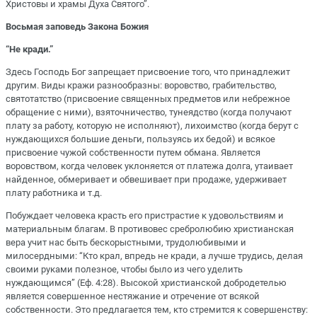
Христовы и храмы Духа Святого”.
Восьмая заповедь Закона Божия
“Не кради.”
Здесь Господь Бог запрещает присвоение того, что принадлежит
другим. Виды кражи разнообразны: воровство, грабительство,
святотатство (присвоение священных предметов или небрежное
обращение с ними), взяточничество, тунеядство (когда получают
плату за работу, которую не исполняют), лихоимство (когда берут с
нуждающихся большие деньги, пользуясь их бедой) и всякое
присвоение чужой собственности путем обмана. Является
воровством, когда человек уклоняется от платежа долга, утаивает
найденное, обмеривает и обвешивает при продаже, удерживает
плату работника и т.д.
Побуждает человека красть его пристрастие к удовольствиям и
материальным благам. В противовес сребролюбию христианская
вера учит нас быть бескорыстными, трудолюбивыми и
милосердными: “Кто крал, впредь не кради, а лучше трудись, делая
своими руками полезное, чтобы было из чего уделить
нуждающимся” (Еф. 4:28). Высокой христианской добродетелью
является совершенное нестяжание и отречение от всякой
собственности. Это предлагается тем, кто стремится к совершенству: