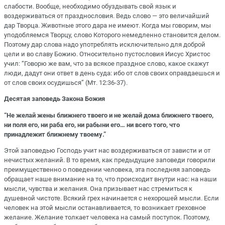
слабости. Вообще, необходимо обуздывать свой язык и
воздерживаться от празднословия. Ведь слово — это величайший
дар Творца. Животные этого дара не имеют. Когда мы говорим, мы
уподобляемся Творцу, слово Которого немедленно становится делом.
Поэтому дар слова надо употреблять исключительно для доброй
цели и во славу Божию. Относительно пустословия Иисус Христос
учил: “Говорю же вам, что за всякое праздное слово, какое скажут
люди, дадут они ответ в день суда: ибо от слов своих оправдаешься и
от слов своих осудишься” (Мт. 12:36-37).
Десятая заповедь Закона Божия
“Не желай жены ближнего твоего и не желай дома ближнего твоего,
ни поля его, ни раба его, ни рабыни его… ни всего того, что
принадлежит ближнему твоему.”
Этой заповедью Господь учит нас воздерживаться от зависти и от
нечистых желаний. В то время, как предыдущие заповеди говорили
преимущественно о поведении человека, эта последняя заповедь
обращает наше внимание на то, что происходит внутри нас: на наши
мысли, чувства и желания. Она призывает нас стремиться к
душевной чистоте. Всякий грех начинается с нехорошей мысли. Если
человек на этой мысли останавливается, то возникает греховное
желание. Желание толкает человека на самый поступок. Поэтому,