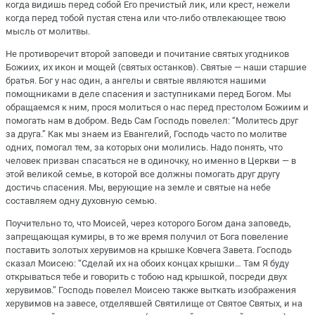
когда видишь перед собой Его пречистый лик, или крест, нежели
когда перед тобой пустая стена или что-либо отвлекающее твою
мысль от молитвы.
Не противоречит второй заповеди и почитание святых угодников
Божиих, их икон и мощей (святых останков). Святые — наши старшие
братья. Бог у нас один, а ангелы и святые являются нашими
помощниками в деле спасения и заступниками перед Богом. Мы
обращаемся к ним, прося молиться о нас перед престолом Божиим и
помогать нам в добром. Ведь Сам Господь повелел: “Молитесь друг
за друга.” Как мы знаем из Евангелий, Господь часто по молитве
одних, помогал тем, за которых они молились. Надо понять, что
человек призван спасаться не в одиночку, но именно в Церкви — в
этой великой семье, в которой все должны помогать друг другу
достичь спасения. Мы, верующие на земле и святые на небе
составляем одну духовную семью.
Поучительно то, что Моисей, через которого Богом дана заповедь,
запрещающая кумиры, в то же время получил от Бога повеление
поставить золотых херувимов на крышке Ковчега Завета. Господь
сказал Моисею: “Сделай их на обоих концах крышки… Там Я буду
открываться тебе и говорить с тобою над крышкой, посреди двух
херувимов.” Господь повелел Моисею также выткать изображения
херувимов на завесе, отделявшей Святилище от Святое Святых, и на