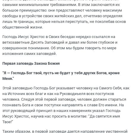
самыми минимальными требованиями. В этом заключается их
большое преимущество: они предоставляют человеку максимум
свободы в устройстве своих житейских дел, отчетливо определяя
лишь те границы, которые нельзя переступать, не поколебав основ
общественной жизни.
Господь Иисус Христос в Своих беседах нередко ссылался на
ветхозаветные Десять Заповедей и давал им более глубокое и
совершенное понимание. Об этом мы будем говорить по мере
изложения самих заповедей.
Первая заповедь Закона Божия
“Я — Господь Бог твой, пусть не будет у тебя других Богов, кроме
Меня.”
Этой заповедью Господь Бог указывает человеку на Самого Себя, как
на Источник всех благ и как на Руководиьеля всех поступков
человека. Следуя этой первой заповеди, человек должен стараться
познавать Бога и свои поступки направлять к славе Его имени. На
этот руководящий принцип в наших намерениях указал Господь
Иисус Христос, научив нас просить в молитве: “Да святится имя
Твое!”
Таким образом, в первой заповеди дается направление умственной