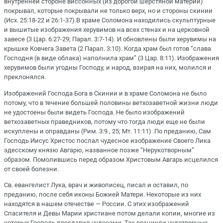
внутренней стороне виссонных (из дорогой шерстяной материи)
покрывал, которые покрывали не только верх, но и стороны скинии
(Исх. 25:18-22 и 26:1-37).В храме Соломона находились скульптурные
и вышитые изображения херувимов на всех стенах и на церковной
завесе (3 Цар. 6:27-29; Парал. 3:7-14). И обновлены были херувимы на
крышке Ковчега Завета (2 Парал. 3:10). Когда храм был готов “слава
Господня (в виде облака) наполнила храм” (3 Цар. 8:11). Изображения
херувимов были угодны Господу, и народ, взирая на них, молился и
преклонялся.
Изображений Господа Бога в Скинии и в храме Соломона не было
потому, что в течение большей половины ветхозаветной жизни люди
не удостоены были видеть Господа. Не было изображений
ветхозаветных праведников, потому что тогда люди еще не были
искуплены и оправданы (Рим. 3:9 , 25; Мт. 11:11) .По преданию, Сам
Господь Иисус Христос послал чудесное изображение Своего Лика
эдесскому князю Авгарю, названное позже “Нерукотворным”
образом. Помолившись перед образом Христовым Авгарь исцелился
от своей болезни.
Св. евангелист Лука, врач и живописец, писал и оставил, по
преданию, после себя иконы Божией Матери. Некоторые из них
находятся в нашем отечестве — России. С этих изображений
Спасителя и Девы Марии христиане потом делали копии, многие из
которых Господь прославил чудесами. Так возникли чудотворные