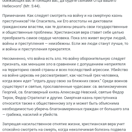
обижающих вас и гонящих вас; да будете сынами Отца вашего
Небесного” (Мт. 5:44).
Примечание. Как следует смотреть на войну и на смертную казнь
преступников? Ни Спаситель, ни Его апостолы не диктовали
гражданским властям, как те должны решать свои государственные
и общественные проблемы. Христианская вера ставит себе целью
преобразить самое сердце человека. Пока зло живет внутри людей,
войны и преступления — неизбежны. Если же люди станут лучше, то
и войны и преступления прекратятся.
Несомненно, что война есть зло. Но войну оборонительную следует
признать, как меньшее зло в сравнении с допущением неприятеля
на территорию своей страны и всех последствий агрессии. Убийство
на войне церковь не рассматривает, как частный грех человека,
когда воин идет “отдать душу свою за ближних своих.” Среди воинов
существуют и святые, прославленные чудесами: св. великомученик
Георгий, св. благоверный князь Александр Невский, святые Федор
Тирон, Федор Стратилат и другие. Смертная казнь преступника
относится также к общественному злу и может быть объяснима
необходимостью уберечь благонамеренных граждан от большего зла
— грабежа, насилий и убийств.
Запрещая насильственное отнятие жизни, христианская вера учит
спокойно смотреть на смерть, когда неизлечимая болезнь подвела