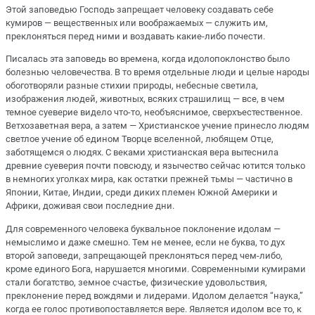
Этой заповедью Господь запрещает человеку создавать себе
кумиров — вещественных или воображаемых — служить им,
преклоняться перед ними и воздавать какие-либо почести.
Писалась эта заповедь во времена, когда идолопоклонство было
болезнью человечества. В то время отдельные люди и целые народы
обоготворяли разные стихии природы, небесные светила,
изображения людей, животных, всяких страшилищ — все, в чем
темное суеверие видело что-то, необъяснимое, сверхъестественное.
Ветхозаветная вера, а затем — Христианское учение принесло людям
светлое учение об едином Творце вселенной, любящем Отце,
заботящемся о людях. С веками христианская вера вытеснила
древние суеверия почти повсюду, и язычество сейчас ютится только
в немногих уголках мира, как остатки прежней тьмы — частично в
Японии, Китае, Индии, среди диких племен Южной Америки и
Африки, доживая свои последние дни.
Для современного человека буквальное поклонение идолам —
немыслимо и даже смешно. Тем не менее, если не буква, то дух
второй заповеди, запрещающей преклоняться перед чем-либо,
кроме единого Бога, нарушается многими. Современными кумирами
стали богатство, земное счастье, физические удовольствия,
преклонение перед вождями и лидерами. Идолом делается “наука,”
когда ее голос противопоставляется вере. Является идолом все то, к