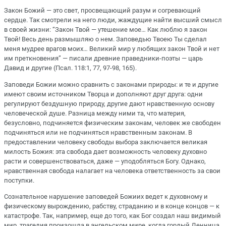
Закон Божий — это свет, просвещающий разум и согревающий
сердце. Так смотрели на него люди, жаждущие найти высший смысл
в своей жизни: “Закон Твой — утешение мое… Как люблю я закон
Твой! Весь день размышляю о нем. Заповедью Твоею Ты сделал
меня мудрее врагов моих… Великий мир у любящих закон Твой и нет
им преткновения” — писали древние праведники-поэты — царь
Давид и другие (Псал. 118:1, 77, 97-98, 165).
Заповеди Божии можно сравнить с законами природы: и те и другие
имеют своим источником Творца и дополняют друг друга: одни
регулируют бездушную природу, другие дают нравственную основу
человеческой душе. Разница между ними та, что материя,
безусловно, подчиняется физическим законам, человек же свободен
подчиняться или не подчиняться нравственным законам. В
предоставлении человеку свободы выбора заключается великая
милость Божия: эта свобода дает возможность человеку духовно
расти и совершенствоваться, даже — уподобляться Богу. Однако,
нравственная свобода налагает на человека ответственность за свои
поступки.
Сознательное нарушение заповедей Божиих ведет к духовному и
физическому вырождению, рабству, страданию и в конце концов — к
катастрофе. Так, например, еще до того, как Бог создал наш видимый
мир, трагедия произошла в ангельском мире, когда гордый Денница