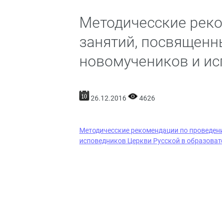
Методичесские рек
занятий, посвящен
новомучеников и ис
26.12.2016
4626
Методичесские рекомендации по проведен
исповедников Церкви Русской в образоват