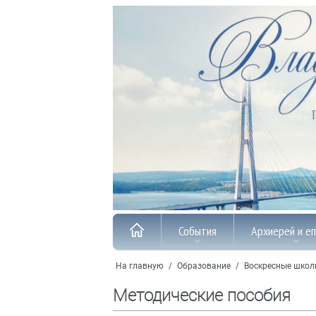
События
Архиерей и е
На главную
/
Образование
/
Воскресные шко
Методические пособия