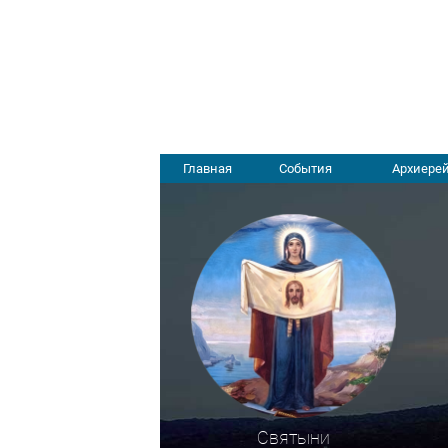
Главная
События
Архиерей
Святыни