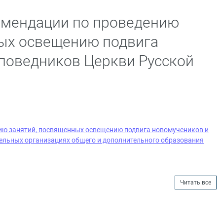
омендации по проведению
ных освещению подвига
поведников Церкви Русской
ию занятий, посвященных освещению подвига новомучеников и
ельных организациях общего и дополнительного образования
Читать все