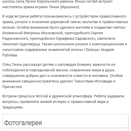
школы села Лучки Хорольского района. Юных гостей встроит
настоятель храма игумен Тихон (Иршенко).
В ходе встречи ребята познакомились с устройством православного
храма, узнали о значении церковной свечи, молитве и православных
иконах. Особое внимание было уделено житиям и подвигам святых:
блаженной Матроны Московской, преподобного Сергия
Радонежского, преподобного Серафима Саровского, святителя
Николая Чудотворца. Также школьники узнали о композиционном и
смысловом содержании знаменитой иконы «Троица» Андрея
Рублёва.
Отец Тихон рассказал детям о заповедях Божиих, важности их
соблюдения в повседневной жизни, сохранении мира в душе,
совершении добрых дел и значимости совести в человеке. Особое
внимание священнослужитель уделил Таинствам Исповеди и
Причастия.
Встреча прошла в тёплой и дружеской атмосфере. Ребята задавали
вопросы, проявляли живой интерес к православной вере и
традициям.
Фотогалерея