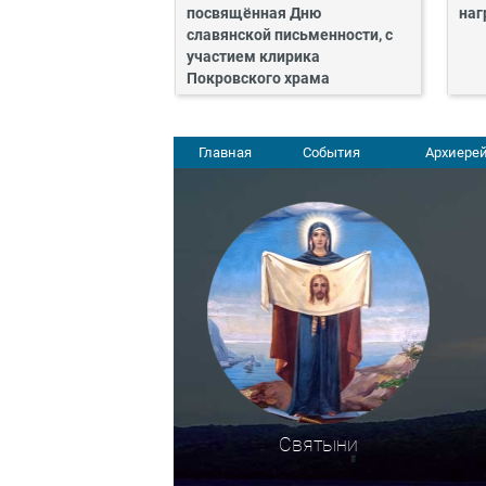
посвящённая Дню
наг
славянской письменности, с
участием клирика
Покровского храма
Главная
События
Архиерей
Святыни