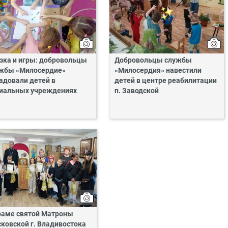
зка и игры: добровольцы
Добровольцы службы
жбы «Милосердие»
«Милосердия» навестили
адовали детей в
детей в центре реабилитации
иальных учреждениях
п. Заводской
раме святой Матроны
ковской г. Владивостока