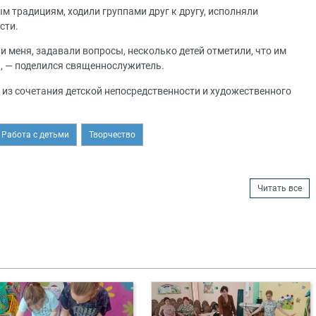
м традициям, ходили группами друг к другу, исполняли
сти.
и меня, задавали вопросы, несколько детей отметили, что им
и, — поделился священнослужитель.
из сочетания детской непосредственности и художественного
Работа с детьми
Творчество
Читать все