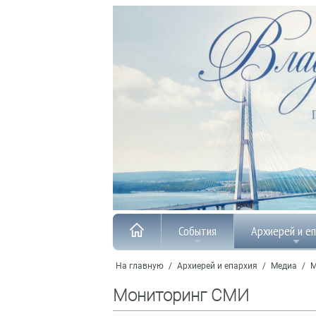
События
Архиерей и е
На главную
/
Архиерей и епархия
/
Медиа
/
М
Мониторинг СМИ