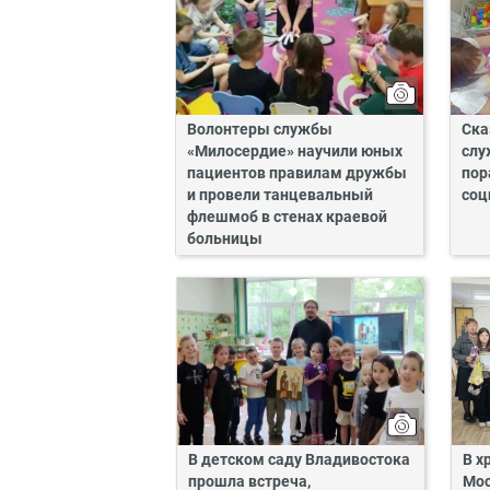
Волонтеры службы
Ска
«Милосердие» научили юных
слу
пациентов правилам дружбы
пор
и провели танцевальный
соц
флешмоб в стенах краевой
больницы
В детском саду Владивостока
В х
прошла встреча,
Мос