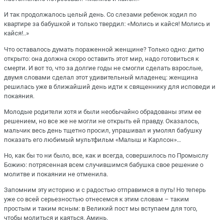
И так продолжалось целый день. Со слезами ребенок ходил по
квартире за бабушкой и только твердил: «Молись и кайся! Молись и
кайся!..»
Что оставалось думать пораженной женщине? Только одно: дитю
открыто: она должна скоро оставить этот мир, надо готовиться к
смерти. И вот то, что за долгие годы не смогли сделать взрослые,
двумя словами сделал этот удивительный младенец: женщина
решилась уже в ближайший день идти к священнику для исповеди и
покаяния.
Молодые родители хотя и были необычайно обрадованы этим ее
решением, но все же не могли не открыть ей правду. Оказалось,
мальчик весь день тщетно просил, упрашивал и умолял бабушку
показать его любимый мультфильм «Малыш и Карлсон»…
Но, как бы то ни было, все, как и всегда, совершилось по Промыслу
Божию: потрясенная всем случившимся бабушка свое решение о
молитве и покаянии не отменила.
Запомним эту историю и с радостью отправимся в путь! Но теперь
уже со всей серьезностью отнесемся к этим словам – таким
простым и таким ясным: в Великий пост мы вступаем для того,
чтобы молиться и каяться. Аминь.