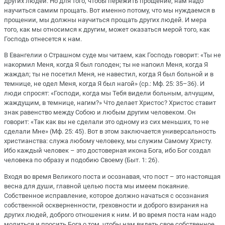
других людей. Но для того, чтобы пережить прощение, нам надо
научиться самим прощать. Вот именно потому, что мы нуждаемся в
прощении, мы должны научиться прощать других людей. И мера
того, как мы относимся к другим, может оказаться мерой того, как
Господь отнесется к нам.
В Евангелии о Страшном суде мы читаем, как Господь говорит: «Ты не
накормил Меня, когда Я был голоден; ты не напоил Меня, когда Я
жаждал; ты не посетил Меня, не навестил, когда Я был больной и в
темнице, не одел Меня, когда Я был нагой» (ср.: Мф. 25: 35–36). И
люди спросят: «Господи, когда мы Тебя видели больным, алчущим,
жаждущим, в темнице, нагим?» Что делает Христос? Христос ставит
знак равенство между Собою и любым другим человеком. Он
говорит: «Так как вы не сделали это одному из сих меньших, то не
сделали Мне» (Мф. 25: 45). Вот в этом заключается универсальность
христианства: служа любому человеку, мы служим Самому Христу.
Ибо каждый человек – это достоверная икона Бога, ибо Бог создал
человека по образу и подобию Своему (Быт. 1: 26).
Входя во время Великого поста и осознавая, что пост – это настоящая
весна для души, главной целью поста мы имеем покаяние.
Собственное исправление, которое должно начаться с осознания
собственной оскверненности, греховности и доброго взирания на
других людей, доброго отношения к ним. И во время поста нам надо
молиться и просить Бога о том, чтобы нам видеть свое собственное