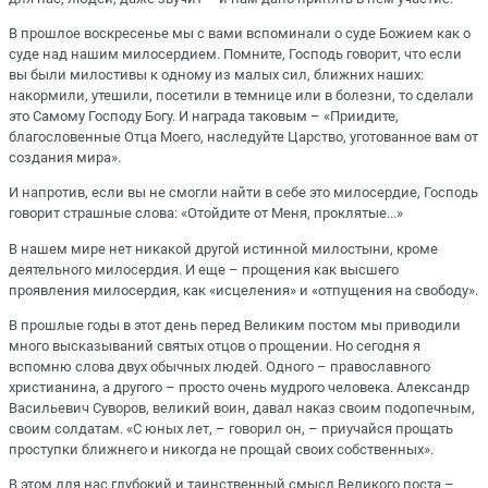
В прошлое воскресенье мы с вами вспоминали о суде Божием как о
суде над нашим милосердием. Помните, Господь говорит, что если
вы были милостивы к одному из малых сил, ближних наших:
накормили, утешили, посетили в темнице или в болезни, то сделали
это Самому Господу Богу. И награда таковым – «Приидите,
благословенные Отца Моего, наследуйте Царство, уготованное вам от
создания мира».
И напротив, если вы не смогли найти в себе это милосердие, Господь
говорит страшные слова: «Отойдите от Меня, проклятые...»
В нашем мире нет никакой другой истинной милостыни, кроме
деятельного милосердия. И еще – прощения как высшего
проявления милосердия, как «исцеления» и «отпущения на свободу».
В прошлые годы в этот день перед Великим постом мы приводили
много высказываний святых отцов о прощении. Но сегодня я
вспомню слова двух обычных людей. Одного – православного
христианина, а другого – просто очень мудрого человека. Александр
Васильевич Суворов, великий воин, давал наказ своим подопечным,
своим солдатам. «С юных лет, – говорил он, – приучайся прощать
проступки ближнего и никогда не прощай своих собственных».
В этом для нас глубокий и таинственный смысл Великого поста –