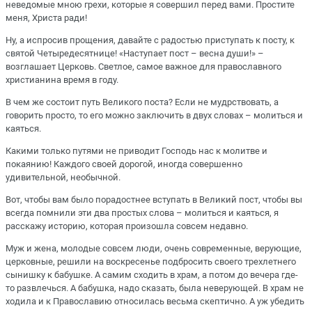
неведомые мною грехи, которые я совершил перед вами. Простите
меня, Христа ради!
Ну, а испросив прощения, давайте с радостью приступать к посту, к
святой Четыредесятнице! «Наступает пост – весна души!» –
возглашает Церковь. Светлое, самое важное для православного
христианина время в году.
В чем же состоит путь Великого поста? Если не мудрствовать, а
говорить просто, то его можно заключить в двух словах – молиться и
каяться.
Какими только путями не приводит Господь нас к молитве и
покаянию! Каждого своей дорогой, иногда совершенно
удивительной, необычной.
Вот, чтобы вам было порадостнее вступать в Великий пост, чтобы вы
всегда помнили эти два простых слова – молиться и каяться, я
расскажу историю, которая произошла совсем недавно.
Муж и жена, молодые совсем люди, очень современные, верующие,
церковные, решили на воскресенье подбросить своего трехлетнего
сынишку к бабушке. А самим сходить в храм, а потом до вечера где-
то развлечься. А бабушка, надо сказать, была неверующей. В храм не
ходила и к Православию относилась весьма скептично. А уж убедить