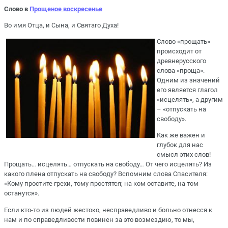
Слово в
Прощеное воскресенье
Во имя Отца, и Сына, и Святаго Духа!
Слово «прощать»
происходит от
древнерусского
слова «проща».
Одним из значений
его является глагол
«исцелять», а другим
– «отпускать на
свободу».
Как же важен и
глубок для нас
смысл этих слов!
Прощать… исцелять… отпускать на свободу… От чего исцелять? Из
какого плена отпускать на свободу? Вспомним слова Спасителя:
«Кому простите грехи, тому простятся; на ком оставите, на том
останутся».
Если кто-то из людей жестоко, несправедливо и больно отнесся к
нам и по справедливости повинен за это возмездию, то мы,