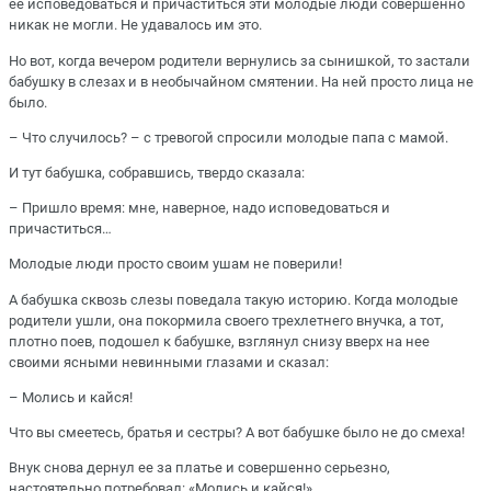
ее исповедоваться и причаститься эти молодые люди совершенно
никак не могли. Не удавалось им это.
Но вот, когда вечером родители вернулись за сынишкой, то застали
бабушку в слезах и в необычайном смятении. На ней просто лица не
было.
– Что случилось? – с тревогой спросили молодые папа с мамой.
И тут бабушка, собравшись, твердо сказала:
– Пришло время: мне, наверное, надо исповедоваться и
причаститься…
Молодые люди просто своим ушам не поверили!
А бабушка сквозь слезы поведала такую историю. Когда молодые
родители ушли, она покормила своего трехлетнего внучка, а тот,
плотно поев, подошел к бабушке, взглянул снизу вверх на нее
своими ясными невинными глазами и сказал:
– Молись и кайся!
Что вы смеетесь, братья и сестры? А вот бабушке было не до смеха!
Внук снова дернул ее за платье и совершенно серьезно,
настоятельно потребовал: «Молись и кайся!»