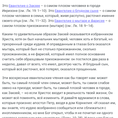
Это
Евангелие о Закхее
– о самом плохом человеке в городе
Иерихоне (см.: Лк. 19: 1–10). Это
Евангелие о блудном сыне
– о самом
плохом человеке в семье, который, живя распутно, расточил имение
своего отца (см.: Лк. 11–32). Это
Евангелие о мытаре и фарисее
– о
самом плохом прихожанине (мытаре) (см.: Лк. 18: 9–14).
Каким-то удивительным образом Закхей оказывается избранником
Христа, хотя он был начальник мытарей, человек хоть и богатый, но
презренный среди иудеев. И оправданным в глазах Бога оказался
мытарь, который был не столько прихожанином, сколько
прохожанином, а не фарисей, который имел полное основание
считать себя образцовым прихожанином: он постился два раза в
неделю, давал от всего, что имел, десятую часть. И блудный сын,
который всё расточил, всё потерял, оказался прощенным.
Эти воскресные евангельские чтения как бы говорят нам: может
быть, ты самый плохой член семьи; может быть, ты самое слабое
звено на приходе; может быть, ты самый плохой человек в городе,
как Закхей, – но если Христос входит в реальность твоей жизни, Он
может всё поменять, всё изменить. И давайте вдумаемся в слова,
которые произнес апостол Петр, входя в дом Корнилия: «И сказал им,
вы знаете, что иудею возбранено сообщаться или сближаться с
иноплеменником, но мне Бог открыл, чтобы я не почитал ни одного
человека скверным или нечистым» (Деян. 10: 28). И пока нам Бог не