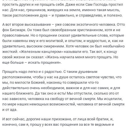
простить других и не прощать себя. Даже если Сам Господь простил
нас. Для нас, грешников, живущих на земле, именно такая мысль,
такое расположение духа – и правильно, и справедливо, и полезно.
А вот второе высказывание – уже совсем экзотичного человека. Отто
фон Бисмарк. Он тоже был своеобразным христианином, хотя и не
православным. Но о прощении сказал удивительные слова, которые
были навеяны ему и его молитвой, и опытом, и мудростью, и, как ни
удивительно, высоким смирением. Хотя человек он был необычайно
жесткий. «Железным канцлером» называли его. Так вот, к концу
своей жизни он сказал: «Жизнь научила меня много прощать. Но
еще больше – искать прощения».
Прощать надо легко и с радостью. С таким душевным
расположением, чтобы у нас на душе осталось светлое чувство, что
мы, по милости Божией, наконец-то совершили что-то
действительно очень необходимое, важное и для нас самих, и для
нашего ближнего. Да так оно и есть! Мы отпустили, сколько это от
нас зависело, человека на свободу от вечной смерти. Мы исцелили,
по мере наших немощных возможностей, человека от вечной смерти
и от ада.
И вот сейчас, дорогие наши прихожане, от лица всей братии, и,
конечно, сам я, прошу у всех вас прощения за все те ведомые и