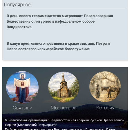
Популярное
В день своего тезоименитства митрополит Павел совершил
Божественную литургию в кафедральном соборе
Владивостока
В канун престольного праздника в храме свв. апп. Петра и
Павла состоялось архиерейское богослужение
Святыни
Монастыри
История
© Религиозная организация "Владивостокская епархия Русской Православной
Церкви (Московский Патриархат)"
По благословению митрополита Владивостокского и Приморского Павла.