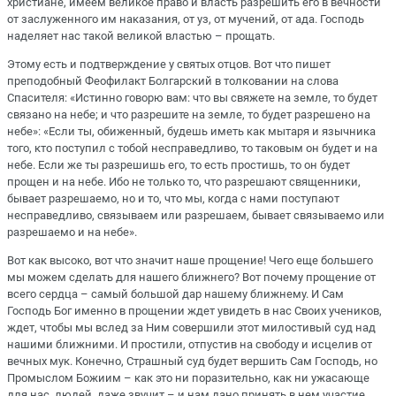
христиане, имеем великое право и власть разрешить его в вечности
от заслуженного им наказания, от уз, от мучений, от ада. Господь
наделяет нас такой великой властью – прощать.
Этому есть и подтверждение у святых отцов. Вот что пишет
преподобный Феофилакт Болгарский в толковании на слова
Спасителя: «Истинно говорю вам: что вы свяжете на земле, то будет
связано на небе; и что разрешите на земле, то будет разрешено на
небе»: «Если ты, обиженный, будешь иметь как мытаря и язычника
того, кто поступил с тобой несправедливо, то таковым он будет и на
небе. Если же ты разрешишь его, то есть простишь, то он будет
прощен и на небе. Ибо не только то, что разрешают священники,
бывает разрешаемо, но и то, что мы, когда с нами поступают
несправедливо, связываем или разрешаем, бывает связываемо или
разрешаемо и на небе».
Вот как высоко, вот что значит наше прощение! Чего еще большего
мы можем сделать для нашего ближнего? Вот почему прощение от
всего сердца – самый большой дар нашему ближнему. И Сам
Господь Бог именно в прощении ждет увидеть в нас Своих учеников,
ждет, чтобы мы вслед за Ним совершили этот милостивый суд над
нашими ближними. И простили, отпустив на свободу и исцелив от
вечных мук. Конечно, Страшный суд будет вершить Сам Господь, но
Промыслом Божиим – как это ни поразительно, как ни ужасающе
для нас, людей, даже звучит – и нам дано принять в нем участие.