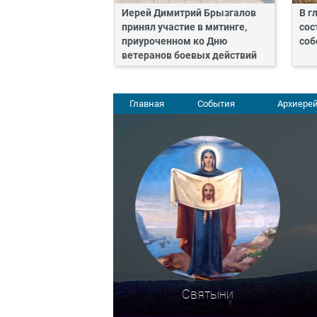
Иерей Димитрий Брызгалов
В г
принял участие в митинге,
сос
приуроченном ко Дню
соб
ветеранов боевых действий
Главная
События
Архиерей
Святыни