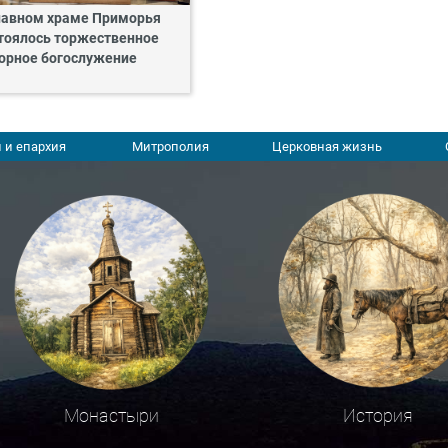
лавном храме Приморья
тоялось торжественное
орное богослужение
 и епархия
Митрополия
Церковная жизнь
Монастыри
История