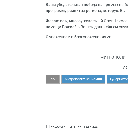
Ваша убедительная победа на прямых выбо
программу развития региона, которую Вы 
Желаю вам, многоуважаемый Олег Николаев
помощи Божией в Вашем дальнейшем служен
С уважением и благопожеланиями
МИТРОПОЛИТ
Гла
Теги:
Митрополит Вениамин
Губернато
Новости по теме