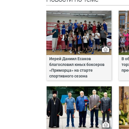
Иерей Даниил Есаков
В о
благословил юных боксеров
тор
«Приморца» на старте
пре
спортивного сезона