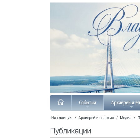
События
Архиерей и е
На главную
/
Архиерей и епархия
/
Медиа
/
П
Публикации