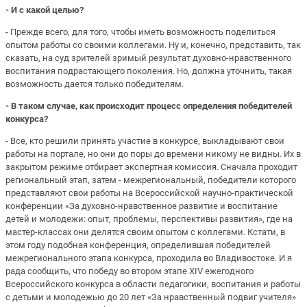
- И с какой целью?
- Прежде всего, для того, чтобы иметь возможность поделиться
опытом работы со своими коллегами. Ну и, конечно, представить, так
сказать, на суд зрителей зримый результат духовно-нравственного
воспитания подрастающего поколения. Но, должна уточнить, такая
возможность дается только победителям.
- В таком случае, как происходит процесс определения победителей
конкурса?
- Все, кто решили принять участие в конкурсе, выкладывают свои
работы на портале, но они до поры до времени никому не видны. Их в
закрытом режиме отбирает экспертная комиссия. Сначала проходит
региональный этап, затем - межрегиональный, победители которого
представляют свои работы на Всероссийской научно-практической
конференции «За духовно-нравственное развитие и воспитание
детей и молодежи: опыт, проблемы, перспективы развития», где на
мастер-классах они делятся своим опытом с коллегами. Кстати, в
этом году подобная конференция, определившая победителей
межрегионального этапа конкурса, проходила во Владивостоке. И я
рада сообщить, что победу во втором этапе XIV ежегодного
Всероссийского конкурса в области педагогики, воспитания и работы
с детьми и молодежью до 20 лет «За нравственный подвиг учителя»