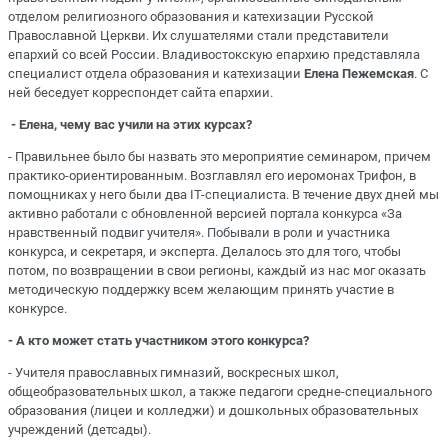
отделом религиозного образования и катехизации Русской
Православной Церкви. Их слушателями стали представители
епархий со всей России. Владивостокскую епархию представляла
специалист отдела образования и катехизации
Елена Пежемская
. С
ней беседует корреспондет сайта епархии.
- Елена, чему вас учили на этих курсах?
- Правильнее было бы назвать это мероприятие семинаром, причем
практико-ориентированным. Возглавлял его иеромонах Трифон, в
помощниках у него были два IT-специалиста. В течение двух дней мы
активно работали с обновленной версией портала конкурса «За
нравственный подвиг учителя». Побывали в роли и участника
конкурса, и секретаря, и эксперта. Делалось это для того, чтобы
потом, по возвращении в свои регионы, каждый из нас мог оказать
методическую поддержку всем желающим принять участие в
конкурсе.
- А кто может стать участником этого конкурса?
- Учителя православных гимназий, воскресных школ,
общеобразовательных школ, а также педагоги средне-специального
образования (лицеи и колледжи) и дошкольных образовательных
учреждений (детсады).