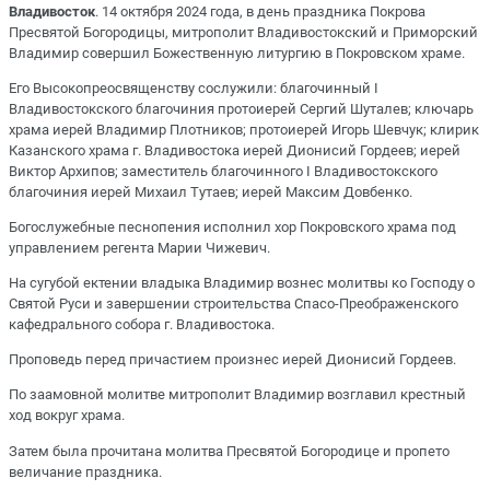
Владивосток
. 14 октября 2024 года, в день праздника Покрова
Пресвятой Богородицы, митрополит Владивостокский и Приморский
Владимир совершил Божественную литургию в Покровском храме.
Его Высокопреосвященству сослужили: благочинный I
Владивостокского благочиния протоиерей Сергий Шуталев; ключарь
храма иерей Владимир Плотников; протоиерей Игорь Шевчук; клирик
Казанского храма г. Владивостока иерей Дионисий Гордеев; иерей
Виктор Архипов; заместитель благочинного I Владивостокского
благочиния иерей Михаил Тутаев; иерей Максим Довбенко.
Богослужебные песнопения исполнил хор Покровского храма под
управлением регента Марии Чижевич.
На сугубой ектении владыка Владимир вознес молитвы ко Господу о
Святой Руси и завершении строительства Спасо-Преображенского
кафедрального собора г. Владивостока.
Проповедь перед причастием произнес иерей Дионисий Гордеев.
По заамовной молитве митрополит Владимир возглавил крестный
ход вокруг храма.
Затем была прочитана молитва Пресвятой Богородице и пропето
величание праздника.