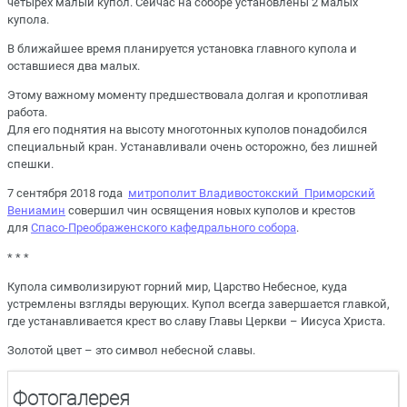
четырёх малый купол. Сейчас на соборе установлены 2 малых
купола.
В ближайшее время планируется установка главного купола и
оставшиеся два малых.
Этому важному моменту предшествовала долгая и кропотливая
работа.
Для его поднятия на высоту многотонных куполов понадобился
специальный кран. Устанавливали очень осторожно, без лишней
спешки.
7 сентября 2018 года
митрополит Владивостокский Приморский
Вениамин
совершил чин освящения новых куполов и крестов
для
Спасо-Преображенского кафедрального собора
.
* * *
Купола символизируют горний мир, Царство Небесное, куда
устремлены взгляды верующих. Купол всегда завершается главкой,
где устанавливается крест во славу Главы Церкви – Иисуса Христа.
Золотой цвет – это символ небесной славы.
Фотогалерея