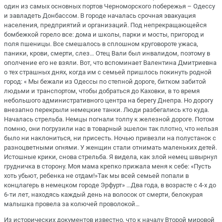
один из самых основных портов Черноморского побережья – Одессу
и завладеть Донбассом.
В городе началась срочная эвакуация
населения, предприятий и организаций. Под непрекращающейся
бомбежкой горело все: дома и школы, парки и мосты, пригород и
поля пшеницы. Все смешалось в сплошном круговороте ужаса,
паники, крови, смерти, слез… Отец Вали был инвалидом, поэтому в
ополчение его не взяли. Вот, что вспоминает Валентина Дмитриевна
о тех страшных днях, когда им с семьей пришлось покинуть родной
город: « Мы бежали из Одессы по степной дороге, битком забитой
людьми и транспортом
, чтобы добраться до Каховки, в то время
небольшого администра
тивного центра на берегу Днепра. Но дорогу
внезапно перекрыли немецкие танки. Люди разбегались кто куда.
Началась стрельба. Немцы погнали толпу к железной дороге. Потом
помню, они погрузили нас в товарный эшелон так плотно, что нельзя
было ни наклониться, ни присесть. Ночью привезли на полустанок с
разноцветными огнями. У женщин стали отнимать маленьких детей.
Истошные крики, снова стрельба. Я видела, как злой немец швырнул
грудничка в сторону. Моя мама крепко прижала меня к себе
: «Пусть
хоть убьют, ребенка не отдам!»
Так мы всей семьей попали в
конц
лагерь в немецком городе Эрфурт
»
…Два года, в возрасте с 4-х до
6-ти лет, находясь каждый день на волосок от смерти, белокурая
малышка провела за колючей проволокой…
Из исторических документов известно, что
к началу Второй мировой