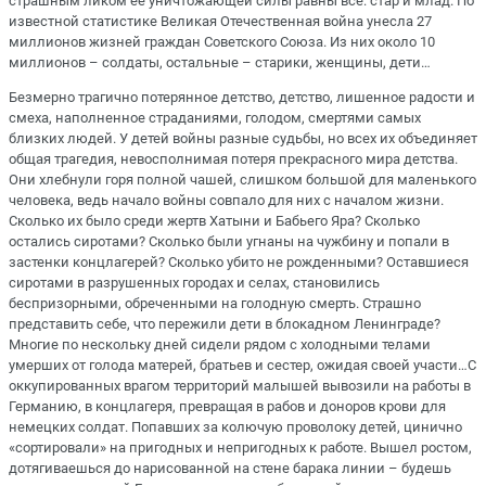
страшным ликом ее уничтожающей силы равны все: стар и млад.
По
известной статистике Великая Отечественная война унесла 27
миллионов жизней граждан Советского Союза. Из них около 10
миллионов – солдаты, остальные – старики, женщины, дети…
Безмерно трагично потерянное детство,
детство, лишенное радости и
смеха, наполненное страданиями, голодом, смертями самых
близких людей. У детей войны разные судьбы, но всех их объединяет
общая трагедия, невосполнимая потеря прекрасного мира детства.
Они хлебнули горя полной чашей, слишком большой для маленького
человека, ведь начало войны совпало для них с началом жизни.
Сколько их
было среди жертв Хатыни и Бабьего Яра? Сколько
остались сиротам
и?
Сколько были угнаны на чужбину и попали
в
застенки концлагерей? Сколько убито не
рожденными?
О
ставшиеся
сиротами в разрушенных городах и селах, становились
беспризорными, обреченными на голодную смерть.
Страшно
представить себе, что пережили дети в блокадном Ленинграде?
Многие по нескольку дней сидели рядом с холодными телами
умерших от голода матерей
, братьев и сестер, ожидая своей участи…
С
оккупированных
врагом территорий малышей
вывозили на работы в
Германию, в концлагеря, превращая в рабов и доноров крови для
немецких солдат. Попавших за колючую проволоку детей, цинично
«сортировали» на пригодных и непригодных к работе. Вышел ростом,
дотягиваешься до нарисованной на стене барака линии – будешь