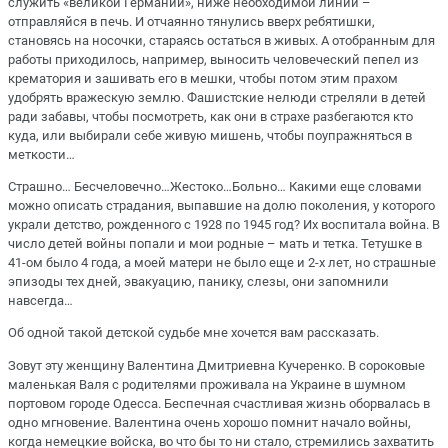
служить «великой Германии», ниже необходимой линии –
отправляйся в печь. И отчаянно тянулись вверх ребятишки,
становясь на носочки, стараясь остаться в живых.
А отобранным для
работы приходилось, например, выносить человеческий пепел из
крематория и зашивать его в мешки, чтобы потом этим прахом
удобрять вражескую землю. Фашистские нелюди стреляли в детей
ради забавы, чтобы посмотреть, как они в страхе разбегаются кто
куда, или выбирали себе живую мишень, чтобы поупражняться в
меткости
…
Страшно… Бесчеловечно…Жестоко…Больно… Какими еще словами
можно описать страдания, выпавшие на долю поколения, у которого
украли детство, рожденного с 1928 по 1945 год?
Их воспитала война. В
число
детей войны
попали и мои родные – мать и тетка. Тетушке в
41-ом было 4 года, а моей матери не было еще и 2-х лет, но страшные
эпизоды тех дней, эвакуац
ию, панику, слезы, они запомнили
навсегда…
Об одной такой детской судьбе
мне хочется вам рассказать.
Зовут эту женщину Валентина Дмитриевна Кучеренко. В сороковые
маленькая Валя с родителями проживала на Украине в шумном
портовом городе Одесса.
Беспечная счастливая жизнь оборвалась в
одно мгновение.
Валентина очень хорошо помнит начало войны,
когда немецкие войска, во что бы то ни стало, стремились захватить