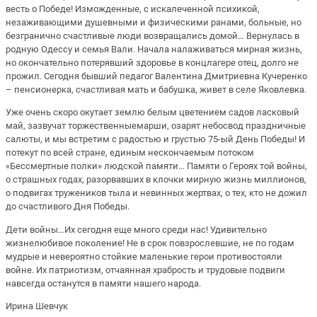
весть о Победе! И
зможденные
, с искалеченной психикой,
незаживающими душевными и физическими ранами, больные, но
безгранично счастливые люди возвращались домой…
Вернулась в
родную Одессу и семья Вали. Начала налаживаться мирная жизнь,
но окончательно потерявший здоровье в концлагере отец, долго не
прожил.
Сегодня бывший педагог Валентина
Дмитриевна Кучеренко
– пенсионерка, счастливая мать и бабушка, живет в селе Яковлевка.
Уже очень скоро окутает землю белым цветением
садов ласковый
май,
зазвучат
торжественные
марши
, озарят небосвод праздничные
салюты, и мы
встретим с радостью и грустью 75-ый День Победы! И
потекут по всей стране, единым нескончаемым потоком
«Бессмертные полки» людской памяти… Памяти о Героях той войны,
о страшных годах
, разорвавших в клочки мирную жизнь миллионов,
о
подвигах тружеников тыла и невинных жертвах,
о тех, кто не дожил
до счастливого Дня Победы.
Дети войны…Их сегодня еще много среди нас! Удивительно
жизнелюбивое поколение!
Не в срок повзрослевшие, не по годам
мудрые и невероятно стойкие маленькие герои противостояли
войне. Их патриотизм, отчаянная храбрость и трудовые подвиги
навсегда останутся в памяти нашего народа.
Ирина Шевчук