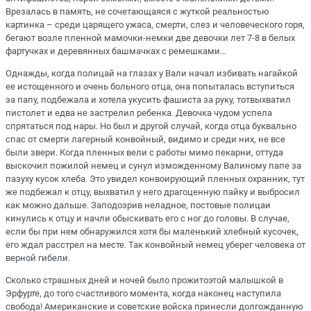
Врезалась
в память, не сочетающаяся с жуткой реальностью
картинка –
среди царящего ужаса, смерти, слез и человеческого горя,
бегают возле пленной
мамочки-
немки две девочки лет 7-8 в белых
фартучках и деревянных башмачках с ремешками…
Однажды, когда полицай на глазах у Вали начал избивать нагайкой
ее истощенного и очень больного отца, она попыталась вступиться
за папу, подбежала и хо
тела укусить фашиста за руку, тот
выхватил
пистолет и едва не застрелил ребенка.
Девочка чудом успела
спрятаться под нары.
Но был и другой случай, когда отца буквально
спас от смерти лагерный
конвойный, видимо и среди них, не все
были звери. Когда пленных вели с работы мимо
пекарни, оттуда
выскочил пожилой
немец
и сунул
изможденному
Валиному папе
за
пазуху кусок хлеба.
Это увидел конвоирующий пленных охранник, тут
же подбежал к отцу, выхватил у него драгоценную пайку и выбросил
как можно дальше. Заподозрив неладное, постовые полицаи
кинулись к
отцу и начли обыскивать его с ног до головы. В случае,
если бы при нем обнаружился хотя бы маленький хлебный кусочек,
его ждал расстрел на месте. Так конвойный немец уберег человека от
верной гибели.
Сколько стр
ашных дней и ночей было прожито
этой малышкой в
Эрфурте, до того счастливого момента, когда наконец наступила
свобода! Американские и советские войска принесл
и долгожданную