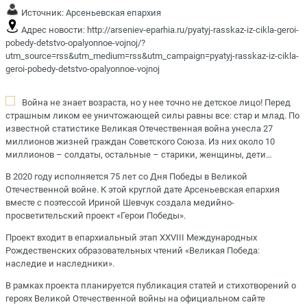
Источник:
Арсеньевская епархия
Адрес новости:
http://arseniev-eparhia.ru/pyatyj-rasskaz-iz-cikla-geroi-
pobedy-detstvo-opalyonnoe-vojnoj/?
utm_source=rss&utm_medium=rss&utm_campaign=pyatyj-rasskaz-iz-cikla-
geroi-pobedy-detstvo-opalyonnoe-vojnoj
Война не знает возраста, но у нее точно не детское лицо! Перед
страшным ликом ее уничтожающей силы равны все: стар и млад. По
известной статистике Великая Отечественная война унесла 27
миллионов жизней граждан Советского Союза. Из них около 10
миллионов – солдаты, остальные – старики, женщины, дети…
В 2020 году исполняется
75 лет со Дня Победы в Великой
Отечественной войне
. К этой круглой дате Арсеньевская епархия
вместе с поэтессой Ириной Шевчук создала медийно-
просветительский
проект «Герои Победы»
.
Проект входит в епархиальный этап XXVIII Международных
Рождественских образовательных чтений «Великая Победа:
наследие и наследники».
В рамках проекта планируется публикация статей и стихотворений о
героях
Великой Отечественной войны
на официальном сайте