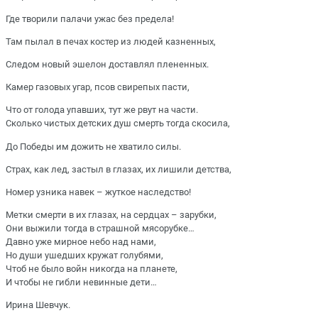
Где творили палачи ужас без предела!
Там пылал в печах костер из людей казненных,
Следом новый эшелон доставлял плененных.
Камер газовых угар, псов свирепых пасти,
Что от голода упавших, тут же рвут на части.
Сколько чистых детских душ смерть тогда скосила,
До Победы им дожить не хватило силы.
Страх, как лед, застыл в глазах, их лишили детства,
Номер узника навек – жуткое наследство!
Метки смерти в их глазах, на сердцах – зарубки,
Они выжили тогда в страшной мясорубке…
Давно уже мирное небо над нами,
Но души ушедших кружат голубями,
Чтоб не было войн никогда на планете,
И чтобы не гибли невинные дети…
Ирина Шевчук.