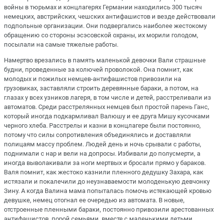
войны в тюрьмах и концлагерях Германии находились 300 тысяч
немецких, австрийских, чешских
а
нтифашистов и везде действовали
подпольные организации
.
Они подвергались наиболее жестокому
обращению со стороны эсэсовской охраны, их морили голодом,
посылали на самые тяжелые работы.
Намертво врезались в память маленькой девочки Вали страшные
будни, проведенные за колючей проволокой. Она помнит, как
молодых и пожилых немцев-антифашистов привозили на
грузовиках, заставляли строить деревянные бараки, а потом, на
глазах у всех узников лагеря, в том числе и детей, расстреливали из
автоматов. Среди расстрелянных немцев был простой парень Ганс,
который иногд
а подкармливал Валюшу
и ее друга
Мишу кусочками
черного хлеба.
Расстрелы и казни в концлагере были постоянно,
потому что силы сопротивления объединялись и доставляли
полицаям массу проблем. Людей день и ночь срывали с работы,
поднимали с нар и вели на допросы.
Избивали до полусмерти, а
иногда выволакивали за ноги мертвых и бросали прямо у бараков.
Валя помнит, как жестоко казнили пленног
о дедушку Захара, как
истязали и покалечили
до неузнаваемости молоденькую девчонку
Зину. А когда Валина мама попыталась помочь истекающей кровью
девушке, немец отогнал ее очередью из автомата. В новые,
отстроенные пленными бараки, постоянно привозили арестованных
антифашистов, порой семьями, вместе с маленькими детьми.