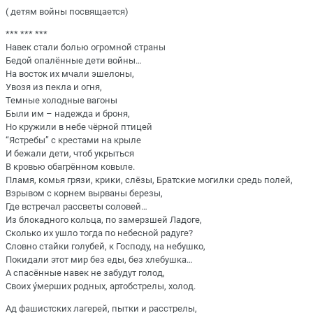
( детям войны посвящается)
*** *** ***
Навек стали болью огромной страны
Бедой опалённые дети войны…
На восток их мчали эшелоны,
Увозя из пекла и огня,
Темные холодные вагоны
Были им – надежда и броня,
Но кружили в небе чёрной птицей
“Ястребы” с крестами на крыле
И бежали дети, чтоб укрыться
В кровью обагрённом ковыле.
Пламя, комья грязи, крики, слёзы, Братские могилки средь полей,
Взрывом с корнем вырваны березы,
Где встречал рассветы соловей…
Из блокадного кольца, по замерзшей Ладоге,
Сколько их ушло тогда по небесной радуге?
Словно стайки голубей, к Господу, на небушко,
Покидали этот мир без еды, без хлебушка…
А спасённые навек не забудут голод,
Своих ýмерших родных, артобстрелы, холод.
Ад фашистских лагерей, пытки и расстрелы,