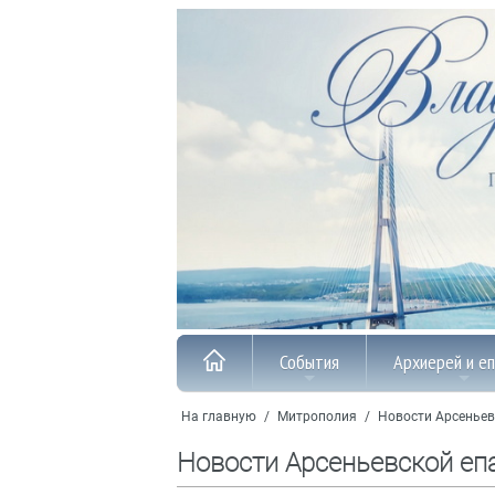
События
Архиерей и е
На главную
/
Митрополия
/
Новости Арсеньев
Новости Арсеньевской еп