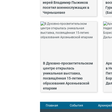
иерей Владимир Пыжиков
вос
посетил военнослужащих в
Гур
Чернышевке
(Ба
В Духовно-просветительском
Арх
центре открылась
в Н
уникальная выставка,
Пят
посвящённая 15-летию
Бор
образования Арсеньевской
Дал
епархии
Главная
События
Архиерей