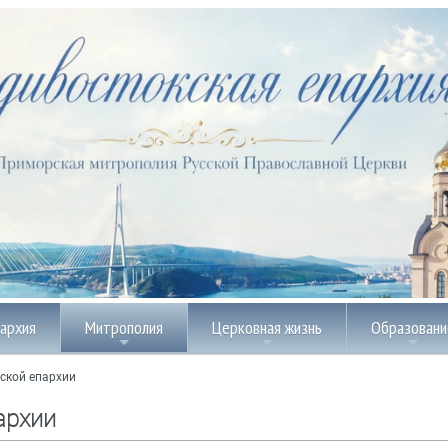
пархия
Митрополия
Церковная жизнь
Образовани
ской епархии
архии