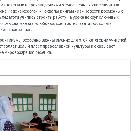
ыми текстами и произведениями отечественных классиков. На
ена Радонежского», «Похвалы книгам» из «Повести временных
а педагоги учились строить работу на уроке вокруг ключевых
 смысла: «вера», «любовь», «святость», «алтарь», «очаг»,
ние», «покаяние».
практикумы особенно важны именно для этой категории учителей,
ставляет целый пласт православной культуры и оказывает
ие мировоззрения ребёнка.