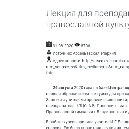
Лекция для препода
православной культ
31.08.2020
8706
Источник:
Арсеньевская епархия
Адрес новости:
http://arseniev-eparhia.r
utm_source=rss&utm_medium=rss&utm_campaig
foto
26 августа
2020 года на базе
Центра по
прошли образовательные курсы для препо
Занятия с учителями провели священники, 
преподаватель ЦПЦС, А.В. Поповкин – зав.
Православной гимназии г.Владивостока и 
В работе курсов приняла участие
И.Г. Берд
епархии.
Ею была прочитана лекция на те