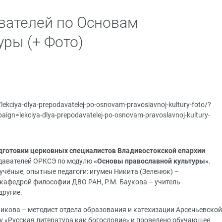
вателей по Основам
уры (+ Фото)
u/lekciya-dlya-prepodavatelej-po-osnovam-pravoslavnoj-kultury-foto/?
n=lekciya-dlya-prepodavatelej-po-osnovam-pravoslavnoj-kultury-
дготовки церковных специалистов Владивостокской епархии
давателей ОРКСЭ по модулю
«Основы православной культуры»
.
учёные, опытные педагоги: игумен Никита (Зеленюк) –
 кафедрой философии ДВО РАН, Р.М. Баукова – учитель
другие.
никова – методист отдела образования и катехизации Арсеньевской
му
«Русская литература как богословие»
и проведено обучающее