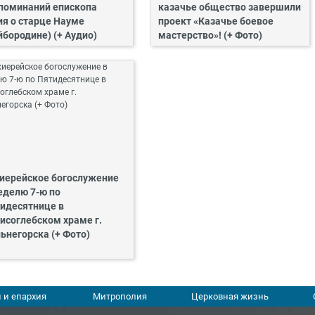
поминаний епископа
казачье общество завершили
ия о старце Науме
проект «Казачье боевое
йбородине) (+ Аудио)
мастерство»! (+ Фото)
иерейское богослужение
еделю 7-ю по
идесятнице в
исоглебском храме г.
ьнегорска (+ Фото)
 и епархия
Митрополия
Церковная жизнь