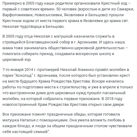
Примерно в 2005 году наши родители организовали Крестный ход –
первый с советских времен. 50 человек (взрослые и дети из Самарки,
Варфоломеевки, Новосысоевки, Яковлевки и Бельцово) прошли
Крестным ходом от места первого храма в Яковлевке до храма свт.
Николая Чудотворца в Бельцово.
В 2005 году отца Николая с матушкой назначили служить в
строящийся Благовещенский собор в г. Арсеньеве. И здесь наша
мама тоже занималась общественно-церковной деятельностью –
помогала собирать приход, создавала воскресную школу и
церковный хор.
7-го января 2014 г. протоиерей Николай Хоменко провёл молебен в
парке “Аскольд” г. Арсеньева, после которого был установлен крест
на месте будущего Храма Рождества Христова. Вскоре начались
работы по подготовке места к строительству, и уже в апреле в только
что выстроенном доме для церковных нужд прошёл пасхальный
молебен, на который собрались первые прихожане. В 2018 году
новопостроенный Храм Рождества Христова открыл свои двери.
Все прихожане помнят праздничные обеды, которая готовила
матушка Наталья с помощницами. Она умела вложить любовь в
каждое блюдо, и люди за общим праздничным столом чувствовали
себя настоящей семьей”.