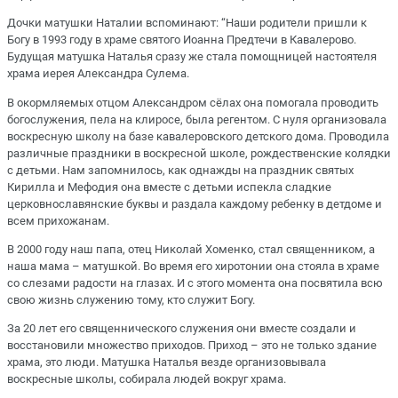
Дочки матушки Наталии вспоминают: “Наши родители пришли к
Богу в 1993 году в храме святого Иоанна Предтечи в Кавалерово.
Будущая матушка Наталья сразу же стала помощницей настоятеля
храма иерея Александра Сулема.
В окормляемых отцом Александром сёлах она помогала проводить
богослужения, пела на клиросе, была регентом. С нуля организовала
воскресную школу на базе кавалеровского детского дома. Проводила
различные праздники в воскресной школе, рождественские колядки
с детьми. Нам запомнилось, как однажды на праздник святых
Кирилла и Мефодия она вместе с детьми испекла сладкие
церковнославянские буквы и раздала каждому ребенку в детдоме и
всем прихожанам.
В 2000 году наш папа, отец Николай Хоменко, стал священником, а
наша мама – матушкой. Во время его хиротонии она стояла в храме
со слезами радости на глазах. И с этого момента она посвятила всю
свою жизнь служению тому, кто служит Богу.
За 20 лет его священнического служения они вместе создали и
восстановили множество приходов. Приход – это не только здание
храма, это люди. Матушка Наталья везде организовывала
воскресные школы, собирала людей вокруг храма.