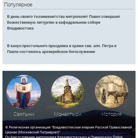
Популярное
В день своего тезоименитства митрополит Павел совершил
Божественную литургию в кафедральном соборе
Владивостока
В канун престольного праздника в храме свв. апп. Петра и
Павла состоялось архиерейское богослужение
Святыни
Монастыри
История
© Религиозная организация "Владивостокская епархия Русской Православной
Церкви (Московский Патриархат)"
По благословению митрополита Владивостокского и Приморского Павла.