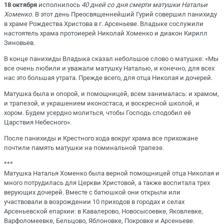
18 октября
исполнилось
40 дней со дня смерти матушки Натальи
Хоменко
. В этот день Преосвященнейший Гурий совершил панихиду
в храме Рождества Христова в г. Арсеньеве. Владыке сослужили
настоятель храма протоиерей Николай Хоменко и диакон Кирилл
Зиновьев.
В конце панихиды Владыка сказал небольшое слово о матушке: «Мы
все очень любили и уважали матушку Наталью, и конечно, для всех
нас это большая утрата. Прежде всего, для отца Николая и дочерей.
Матушка была и опорой, и помощницей, всем занималась: и храмом,
и трапезой, и украшением иконостаса, и воскресной школой, и
хором. Будем усердно молиться, чтобы Господь сподобил её
Царствия Небесного».
После панихиды и Крестного хода вокруг храма все прихожане
почтили память матушки на поминальной трапезе.
***
Матушка Наталья Хоменко была верной помощницей отца Николая и
много потрудилась для Церкви Христовой, а также воспитала трех
верующих дочерей. Вместе с батюшкой они открыли или
участвовали в возрождении 10 приходов в городах и селах
Арсеньевской епархии: в Кавалерово, Новосысоевке, Яковлевке,
Варфоломеевке, Бельцово, Яблоновке, Покровке и Арсеньеве.