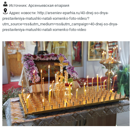
Источник:
Арсеньевская епархия
Адрес новости:
http://arseniev-eparhia.ru/40-dnej-so-dnya-
prestavleniya-matushki-natali-xomenko-foto-video/?
utm_source=rss&utm_medium=rss&utm_campaign=40-dnej-so-dnya-
prestavleniya-matushki-natali-xomenko-foto-video