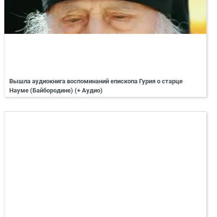
Вышла аудиокнига воспоминаний епископа Гурия о старце
Науме (Байбородине) (+ Аудио)