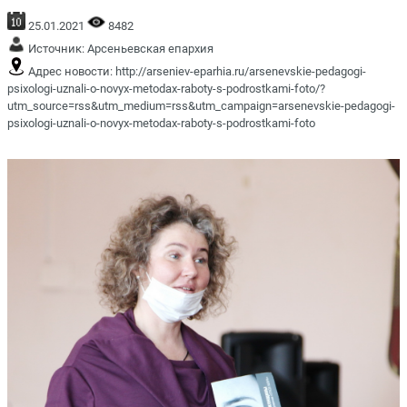
25.01.2021
8482
Источник:
Арсеньевская епархия
Адрес новости:
http://arseniev-eparhia.ru/arsenevskie-pedagogi-
psixologi-uznali-o-novyx-metodax-raboty-s-podrostkami-foto/?
utm_source=rss&utm_medium=rss&utm_campaign=arsenevskie-pedagogi-
psixologi-uznali-o-novyx-metodax-raboty-s-podrostkami-foto