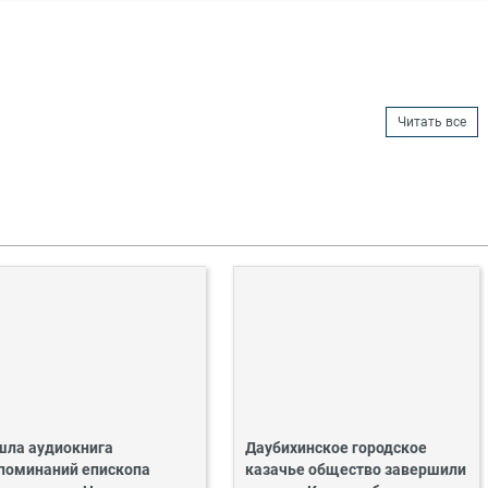
Читать все
ла аудиокнига
Даубихинское городское
поминаний епископа
казачье общество завершили