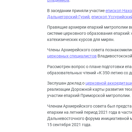
Владимира
.
В заседании приняли участие
епископ Нах
Дальнегорский Гурий
,
епископ Уссурийски
Правящие архиереи епархий митрополии вы
системе церковного образования епархий: 
катехизических курсов для мирян.
Члены Архиерейского совета познакомилис
церковных специалистов
Владивостокской 
Рассмотрен вопрос о плане подготовки еп
образовательных чтений «К 350-летию со д
Заслушан доклад о
церковной аккредитац
реализации Дорожной карты развития тео
участии епархий Приморской митрополии.
Членам Архиерейского совета был предста
епархии на летний период 2021 года в част
Дальневосточного форума инициативной мо
15 сентября 2021 года.