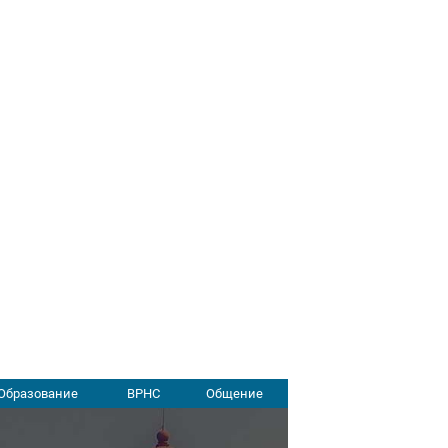
Образование
ВРНС
Общение