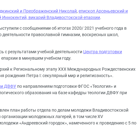
одкинский и Преображенский Николай
,
епископ Арсеньевский и
й Иннокентий, викарий Владивостокской епархии
.
ступили с сообщениями об итогах 2020/ 2021 учебного года в
о деятельности православной гимназии, воскресных школ,
ь с результатами учебной деятельности
Центра подготовки
епархии в минувшем учебном году.
архий к Региональному этапу XXX Международных Рождественских
ня рождения Петра I: секулярный мир и религиозность».
ии ДВФУ
по направлениям подготовки ФГОС «Теология» и
логического образования на базе кафедры теологии ДВФУ при
влен план работы отдела по делам молодежи Владивостокской
и организации молодежных лагерей, в том числе XV
лодежи «Андреевский городок», намеченного к проведению с 5 по