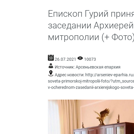
Епископ Гурий прин
заседании Архиерей
митрополии (+ Фото
26.07.2021
10073
Источник:
Арсеньевская епархия
Адрес новости:
http://arseniev-eparhia.ru
soveta-primorskoj-mitropolii-foto/?utm_sour
v-ocherednom-zasedanii-arxierejskogo-soveta-p