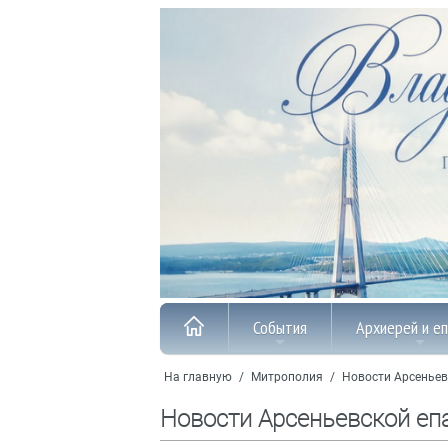
События
Архиерей и е
На главную
/
Митрополия
/
Новости Арсеньев
Новости Арсеньевской еп