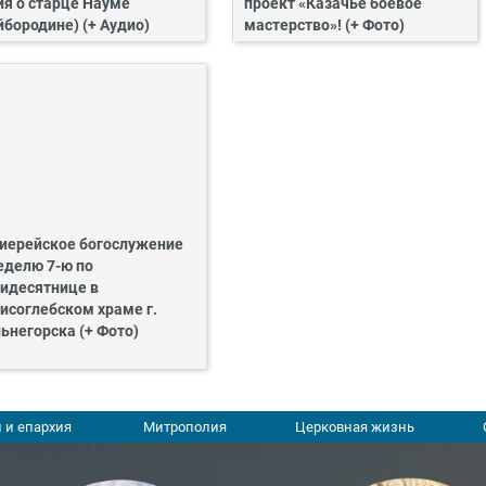
ия о старце Науме
проект «Казачье боевое
йбородине) (+ Аудио)
мастерство»! (+ Фото)
иерейское богослужение
еделю 7-ю по
идесятнице в
исоглебском храме г.
ьнегорска (+ Фото)
 и епархия
Митрополия
Церковная жизнь