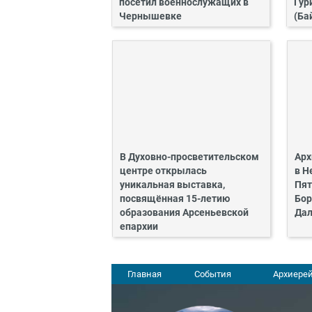
посетил военнослужащих в
Гур
Чернышевке
(Ба
В Духовно-просветительском
Арх
центре открылась
в Н
уникальная выставка,
Пят
посвящённая 15-летию
Бор
образования Арсеньевской
Дал
епархии
Главная
События
Архиерей