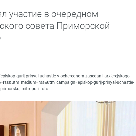
ял участие в очередном
ского совета Приморской
)
/episkop-gurij-prinyal-uchastie-v-ocherednom-zasedanii-arxierejskogo-
ce=rss&utm_medium=rss&utm_campaign=episkop-gurij-prinyal-uchastie-
rimorskoj-mitropolii-foto