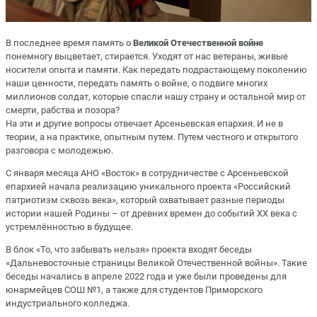
В последнее время память о
Великой Отечественной войне
понемногу выцветает, стирается. Уходят от нас ветераны, живые
носители опыта и памяти. Как передать подрастающему поколению
наши ценности, передать память о войне, о подвиге многих
миллионов солдат, которые спасли нашу страну и остальной мир от
смерти, рабства и позора?
На эти и другие вопросы отвечает Арсеньевская епархия. И не в
теории, а на практике, опытным путем. Путем честного и открытого
разговора с молодежью.
С января месяца АНО «Восток» в сотрудничестве с Арсеньевской
епархией начала реализацию уникального проекта «Российский
патриотизм сквозь века», который охватывает разные периоды
истории нашей Родины – от древних времен до событий XX века с
устремлённостью в будущее.
В блок «То, что забывать нельзя» проекта входят беседы
«Дальневосточные страницы Великой Отечественной войны». Такие
беседы начались в апреле 2022 года и уже были проведены для
юнармейцев СОШ №1, а также для студентов Приморского
индустриального колледжа.