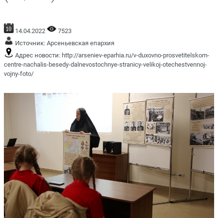
14.04.2022
7523
Источник:
Арсеньевская епархия
Адрес новости:
http://arseniev-eparhia.ru/v-duxovno-prosvetitelskom-
centre-nachalis-besedy-dalnevostochnye-stranicy-velikoj-otechestvennoj-
vojny-foto/