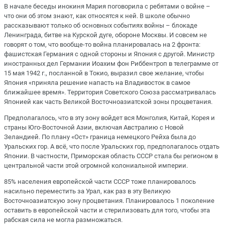
В начале беседы инокиня Мария поговорила с ребятами о войне –
что они об этом знают, как относятся к ней. В школе обычно
рассказывают только об основных событиях войны – блокаде
Ленинграда, битве на Курской дуге, обороне Москвы. И совсем не
говорят о том, что вообще-то война планировалась на 2 фронта:
фашистская Германия с одной стороны и Япония с другой. Министр
иностранных дел Германии Иоахим фон Риббентроп в телеграмме от
15 мая 1942 г., посланной в Токио, выразил свое желание, чтобы
Япония «приняла решение напасть на Владивосток в самое
ближайшее время». Территория Советского Союза рассматривалась
Японией как часть Великой Восточноазиатской зоны процветания.
Предполагалось, что в эту зону войдет вся Монголия, Китай, Корея и
страны Юго-Восточной Азии, включая Австралию с Новой
Зеландией. По плану «Ост» граница немецкого Рейха была до
Уральских гор. А всё, что после Уральских гор, предполагалось отдать
Японии. В частности, Приморская область СССР стала бы регионом в
центральной части этой огромной колониальной империи.
85% населения европейской части СССР тоже планировалось
насильно переместить за Урал, как раз в эту Великую
Восточноазиатскую зону процветания. Планировалось 1 поколение
оставить в европейской части и стерилизовать для того, чтобы эта
рабская сила не могла размножаться.