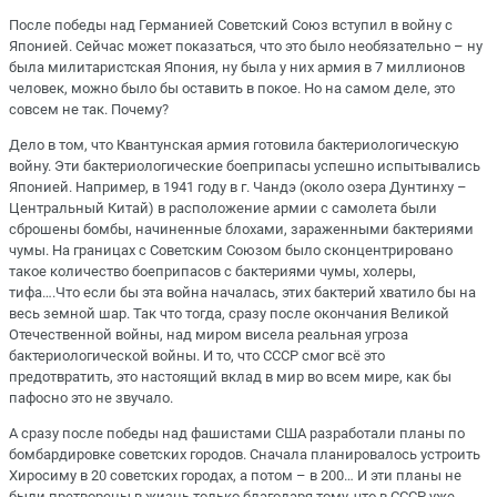
После победы над Германией Советский Союз вступил в войну с
Японией. Сейчас может показаться, что это было необязательно – ну
была милитаристская Япония, ну была у них армия в 7 миллионов
человек, можно было бы оставить в покое. Но на самом деле, это
совсем не так. Почему?
Дело в том, что Квантунская армия готовила бактериологическую
войну. Эти бактериологические боеприпасы успешно испытывались
Японией. Например, в 1941 году в г. Чандэ (около озера Дунтинху –
Центральный Китай) в расположение армии с самолета были
сброшены бомбы, начиненные блохами, зараженными бактериями
чумы. На границах с Советским Союзом было сконцентрировано
такое количество боеприпасов с бактериями чумы, холеры,
тифа….Что если бы эта война началась, этих бактерий хватило бы на
весь земной шар. Так что тогда, сразу после окончания Великой
Отечественной войны, над миром висела реальная угроза
бактериологической войны. И то, что СССР смог всё это
предотвратить, это настоящий вклад в мир во всем мире, как бы
пафосно это не звучало.
А сразу после победы над фашистами США разработали планы по
бомбардировке советских городов. Сначала планировалось устроить
Хиросиму в 20 советских городах, а потом – в 200… И эти планы не
были претворены в жизнь только благодаря тому, что в СССР уже