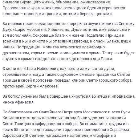
символизирующего жизнь, обновление, оживотворение.
Православные храмы накануне всенощного бдения украшаются
зеленью – полевыми травами, ветвями березы, цветами.
За первые после семинедельного перерыва звучит молитва Святому
Духу: «Царю Небесный, Утешителю, Душе истины, иже везде сый и
вся исполняяй, Сокровище благих и жизни Подателю! Прииди и
вселися в ны и очисти ны от всякия скверны, и спаси, Блаже, души
наша». По традиции, молитва возносится всенародно –
духовенством, хором и всеми молящимися в храме. Теперь она будет
звучать в храмах ежедневно вплоть до первого дня Пасхи.
О молитве «Царю Небесный», как вопле измученной души,
стремящейся к Богу, а также о духовном смысле праздника Святой
Троицы в своей проповеди поведал клирик Свято-Троицкого собора
протоиерей Сергий Алексеев.
За богослужением была совершена хиротесия во чтеца и иподиакона
инока Афанасия.
По благословению Святейшего Патриарха Московского и всея Руси
Кирилла в этот день церковных наград были удостоены клирики
Свято-Троицкого кафедрального собора. Во внимание к трудам и в
честь 55-летия со дня рождения орденом преподобного Серафима
Саровского III степени награжден настоятель митрофорный