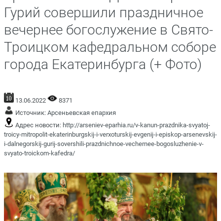
Гурий совершили праздничное
вечернее богослужение в Свято-
Троицком кафедральном соборе
города Екатеринбурга (+ Фото)
13.06.2022
8371
Источник:
Арсеньевская епархия
Адрес новости:
http://arseniev-eparhia.ru/v-kanun-prazdnika-svyatoj-
troicy-mitropolit-ekaterinburgskij-i-verxoturskij-evgenij-i-episkop-arsenevskij-
i-dalnegorskij-gurij-sovershili-prazdnichnoe-vechernee-bogosluzhenie-v-
svyato-troickom-kafedra/