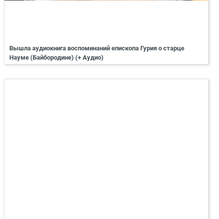
Вышла аудиокнига воспоминаний епископа Гурия о старце
Науме (Байбородине) (+ Аудио)