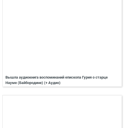
Вышла аудиокнига воспоминаний епископа Гурия о старце
Науме (Байбородине) (+ Аудио)