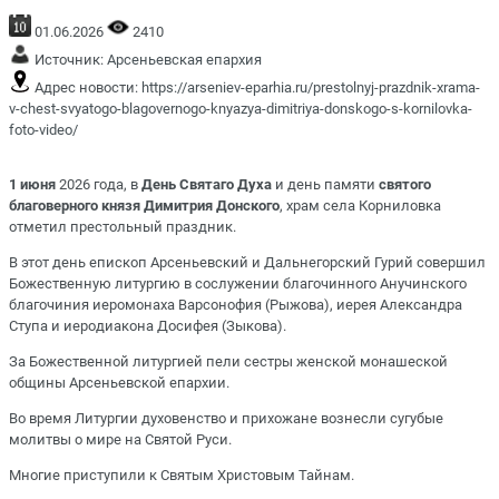
01.06.2026
2410
Источник:
Арсеньевская епархия
Адрес новости:
https://arseniev-eparhia.ru/prestolnyj-prazdnik-xrama-
v-chest-svyatogo-blagovernogo-knyazya-dimitriya-donskogo-s-kornilovka-
foto-video/
1 июня
2026 года, в
День Святаго Духа
и день памяти
святого
благоверного князя Димитрия Донского
, храм села Корниловка
отметил престольный праздник.
В этот день епископ Арсеньевский и Дальнегорский Гурий совершил
Божественную литургию в сослужении благочинного Анучинского
благочиния иеромонаха Варсонофия (Рыжова), иерея Александра
Ступа и иеродиакона Досифея (Зыкова).
За Божественной литургией пели сестры женской монашеской
общины Арсеньевской епархии.
Во время Литургии духовенство и прихожане вознесли сугубые
молитвы о мире на Святой Руси.
Многие приступили к Святым Христовым Тайнам.