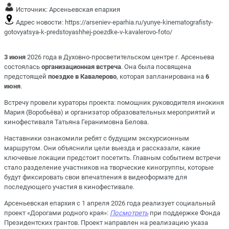
Источник:
Арсеньевская епархия
Адрес новости:
https://arseniev-eparhia.ru/yunye-kinematografisty-
gotovyatsya-k-predstoyashhej-poezdke-v-kavalerovo-foto/
3 июня
2026 года в Духовно-просветительском центре г. Арсеньева
состоялась
организационная встреча
. Она была посвящена
предстоящей
поездке в Кавалерово
, которая запланирована на
6
июня
.
Встречу провели кураторы проекта: помощник руководителя инокиня
Мария (Воробьёва) и организатор образовательных мероприятий и
кинофестиваля Татьяна Геранимовна Белова.
Наставники ознакомили ребят с будущим экскурсионным
маршрутом. Они объяснили цели выезда и рассказали, какие
ключевые локации предстоит посетить. Главным событием встречи
стало разделение участников на творческие киногруппы, которые
будут фиксировать свои впечатления в видеоформате для
последующего участия в кинофестивале.
Арсеньевская епархия с 1 апреля 2026 года реализует социальный
проект «Дорогами родного края»
:
Посмотреть
при поддержке Фонда
Президентских грантов. Проект направлен на реализацию указа