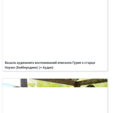
Вышла аудиокнига воспоминаний епископа Гурия о старце
Науме (Байбородине) (+ Аудио)