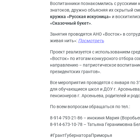
Воспитанники познакомились с русскими н
знатоков, дружно объясняя их скрытый см
кружка «Русская искусница»
и восхитилис
«Сказочный букет»
.
Занятия проводятся АНО «Восток» в сотру
живая нить»
:
Посмотреть
Проект реализуется с использованием сре
«Восток» по итогам конкурсного отбора с
направлению – патриотическое воспитание
президентских грантов».
Все мероприятия проводятся с января по 3
для обучающиеся школ и ДОУ г. Арсеньева
пенсионеров г. Арсеньева, родителей и ро
По всем вопросам обращаться по тел.:
8-914-793-21-86 – инокиня Мария (Воробье
8-914-673-10-78 – Татьяна Геранимовна Бе
#ГрантГубернатораПриморья