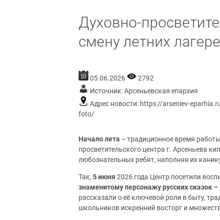
Духовно-просветите
смену летних лагере
05.06.2026
2792
Источник:
Арсеньевская епархия
Адрес новости:
https://arseniev-eparhia.r
foto/
Начало лета
– традиционное время работы
просветительского центра г. Арсеньева ки
любознательных ребят, наполняя их кани
Так,
5 июня
2026 года Центр посетили восп
знаменитому персонажу русских сказок –
рассказали о её ключевой роли в быту, тр
школьников искренний восторг и множеств