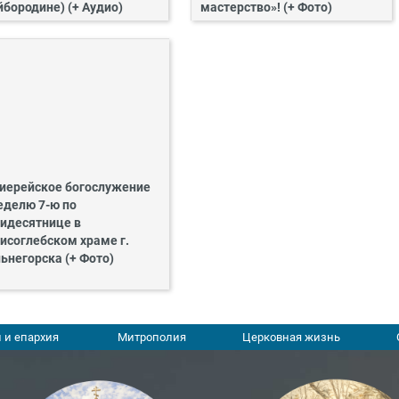
йбородине) (+ Аудио)
мастерство»! (+ Фото)
иерейское богослужение
еделю 7-ю по
идесятнице в
исоглебском храме г.
ьнегорска (+ Фото)
 и епархия
Митрополия
Церковная жизнь