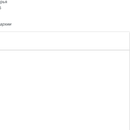
орья
5
архии