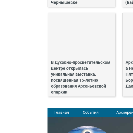
Чернышевке
(Ба
В Духовно-просветительском
Арх
центре открылась
в Н
уникальная выставка,
Пят
посвящённая 15-летию
Бор
образования Арсеньевской
Дал
епархии
Главная
События
Архиерей