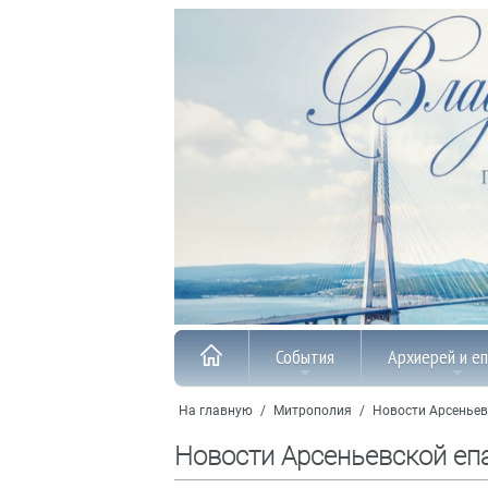
События
Архиерей и е
На главную
/
Митрополия
/
Новости Арсеньев
Новости Арсеньевской еп