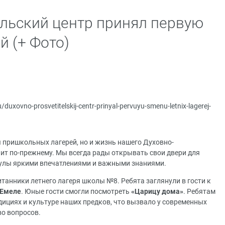
льский центр принял первую
й (+ Фото)
u/duxovno-prosvetitelskij-centr-prinyal-pervuyu-smenu-letnix-lagerej-
 пришкольных лагерей, но и жизнь нашего Духовно-
пит по-прежнему. Мы всегда рады открывать свои двери для
кулы яркими впечатлениями и важными знаниями.
итанники летнего лагеря школы №8. Ребята заглянули в гости к
 Емеле
. Юные гости смогли посмотреть
«Царицу дома»
. Ребятам
адициях и культуре наших предков, что вызвало у современных
о вопросов.