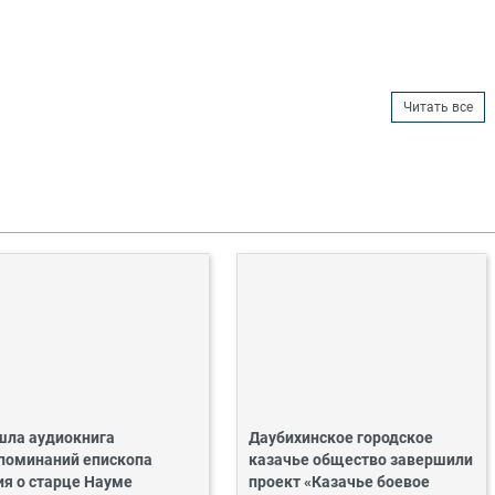
Читать все
ла аудиокнига
Даубихинское городское
поминаний епископа
казачье общество завершили
ия о старце Науме
проект «Казачье боевое