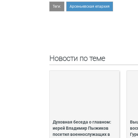
Теги:
Арсеньевская епархия
Новости по теме
Духовная беседа о главном:
Выш
иерей Владимир Пыжиков
вос
посетил военнослужащих в
Гур