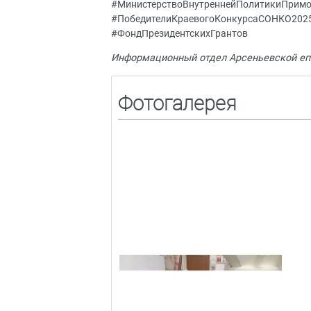
#МинистерствоВнутреннейПолитикиПрим
#ПобедителиКраевогоКонкурсаСОНКО202
#ФондПрезидентскихГрантов
Информационный отдел Арсеньевской еп
Фотогалерея