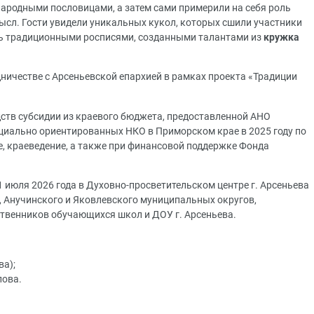
ародными пословицами, а затем сами примерили на себя роль
ысл. Гости увидели уникальных кукол, которых сшили участники
ь традиционными росписями, созданными талантами из
кружка
дничестве с Арсеньевской епархией в рамках
проекта «Традиции
дств субсидии из краевого бюджета, предоставленной АНО
оциально ориентированных НКО в Приморском крае в 2025 году по
, краеведение, а также при финансовой поддержке Фонда
1 июля 2026 года в Духовно-просветительском центре г. Арсеньева
, Анучинского и Яковлевского муниципальных округов,
дственников обучающихся школ и ДОУ г. Арсеньева.
ва);
лова.