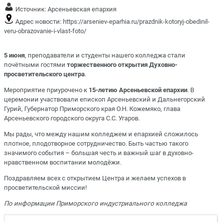
Источник:
Арсеньевская епархия
Адрес новости:
https://arseniev-eparhia.ru/prazdnik-kotoryj-obedinil-
veru-obrazovanie-i-vlast-foto/
5 июня
, преподаватели и студенты нашего колледжа стали
почётными гостями
торжественного открытия Духовно-
просветительского центра
.
Мероприятие приурочено к
15-летию Арсеньевской епархии
. В
церемонии участвовали епископ Арсеньевский и Дальнегорский
Гурий, Губернатор Приморского края О.Н. Кожемяко, глава
Арсеньевского городского округа С.С. Угаров.
Мы рады, что между нашим колледжем и епархией сложилось
плотное, плодотворное сотрудничество. Быть частью такого
значимого события – большая честь и важный шаг в духовно-
нравственном воспитании молодёжи.
Поздравляем всех с открытием Центра и желаем успехов в
просветительской миссии!
По информации Приморского индустриального колледжа