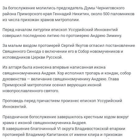
За богослужение молились председатель Думы Черниговского
района Приморского края Геннадий Никитин, около 500 паломников
из числа прихожан храмов митрополии.
Перед началом литургии епископ Уссурийский Иннокентий
совершил последнюю литию по протоиерею Андрею Зимину.
За малым входом протоиерей Сергий Якутов огласил постановление
Священного Синода о включении его в Собор новомучеников и
исповедников Церкви Русской.
Из алтаря была изнесена впервые написанная икона
священномученика Андрея. Хор исполнил тропарь и кондак, собор
духовенства — величание священномученику Андрею. Глава
Приморской митрополии осенил верующих иконой
новопрославленного святого.
Проповедь перед причастием произнес епископ Уссурийский
Иннокентий.
Праздничное богослужение завершилось крестным ходом вокруг
храма с иконой священномученика Андрея.
В завершение благочинный VI округа Владивостокской епархии
протоиерей Владимир Капитанюк от имени клира и прихожан