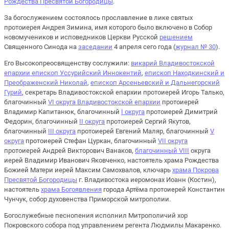
Рождества Пресвятой Богородицы
.
За богослужением состоялось прославление в лике святых
протоиерея Андрея Зимина, имя которого было включено в Собор
новомучеников и исповедников Церкви Русской
решением
Священного Синода на
заседании
4 апреля сего года (
журнал № 30
).
Его Высокопреосвященству сослужили:
викарий Владивостокской
епархии епископ Уссурийский Иннокентий
,
епископ Находкинский и
Преображенский Николай
,
епископ Арсеньевский и Дальнегорский
Гурий
, секретарь Владивостокской епархии протоиерей Игорь Талько,
благочинный
VI округа Владивостокской епархии
протоиерей
Владимир Капитанюк, благочинный
I округа
протоиерей Димитрий
Федорин, благочинный
II округа
протоиерей Сергий Якутов,
благочинный
III округа
протоиерей Евгений Маляр, благочинный
V
округа
протоиерей Стефан Цуркан, благочинный
VII округа
протоиерей Андрей Викторович Ванаков,
благочинный VIII
округа
иерей Владимир Иванович Яковченко, настоятель храма Рождества
Божией Матери иерей Максим Самохвалов, ключарь
храма Покрова
Пресвятой Богородицы
г. Владивостока иеромонах Иоанн (Костин),
настоятель
храма Богоявления
города Артёма протоиерей Константин
Чунчук, собор духовенства Приморской митрополии.
Богослужебные песнопения исполнил Митрополичий хор
Покровского собора под управлением регента Людмилы Макаренко.