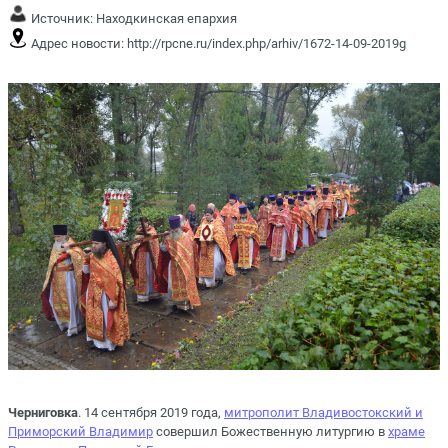
Источник:
Находкинская епархия
Адрес новости:
http://rpcne.ru/index.php/arhiv/1672-14-09-2019g
Черниговка
. 14 сентября 2019 года,
митрополит Владивостокский и
Приморский Владимир
совершил Божественную литургию в
храме