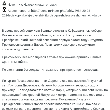
Источник:
Находкинская епархия
Адрес новости:
http://rpcne.ru/index.php/arhiv/2984-20-03-
2024episkop-nikolaj-sovershil-liturgiyu-prezhdeosvyashchennykh-darov
В среду первой седмицы Великого поста, в Кафедральном соборе
Казанской иконы Божий Матери, епископ Находкинский и
Преображенский Николай совершил первую в этом году Литургию
Преждеосвященных Даров. Правящему архиерею сослужило
соборное духовенство.
Практически все молящиеся в храме прихожане приняли Святые
Христовы Тайны.
По окончании богослужения архипастырь произнес проповедь.
Литургия Преждеосвященных Даров также называется Литургией
свт. Григория Двоеслова. На этом богослужении верующим для
причащения предлагаются Святые Дары, которые были освящены на
предыдущей воскресной Литургии и сохранялись на дискосе или в
специальном ковчежце на престоле. Появление Литургии
Преждеосвященных Даров прослеживается с конца V - начала VI
веков и связано с деятельностью патриарха Антиохийского Севира.