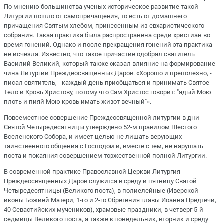
По мнению большинства ученых историческое развитие такой
Литургии пошло от самопричащения, то есть от домашнего
причащения Святым хлебом, принесенным из евхаристического
собрания. Такая практика была распространена среди христиан во
время гонений. Однако и после прекращения гонений эта практика
не исчезла. Известно, что такое причастие одобрял святитель
Василий Великий, который также оказал влияние на формирование
чина Литургии Преждеосвященных Даров. «Хорошо и преполезно, -
писал святитель, - каждый день приобщаться и принимать Святое
Тело и Кровь Христову, потому что Сам Христос говорит: "ядый Мою
плоть и пияй Мою кровь имать живот вечный"».
Повсеместное совершение Преждеосвященной литургии в дни
Святой Четыредесятницы утверждено 52-м правилом Шестого
Вселенского Собора, и имеет целью не лишать верующих
таинственного общения с Господом и, вместе с тем, не нарушать
поста и покаяния совершением торжественной полной Литургии.
В современной практике Православной Церкви Литургия
Преждеосвященных Даров служится в среду и пятницу Святой
Четыредесятницы (Великого поста), в полиелейные (Иверской
иконы Божией Матери, 1-го и 2-го Обретения главы Иоанна Предтечи,
40 Севастийских мучеников), храмовые праздники, в четверг 5-й
седмицы Великого поста, а также в понедельник, вторник и среду