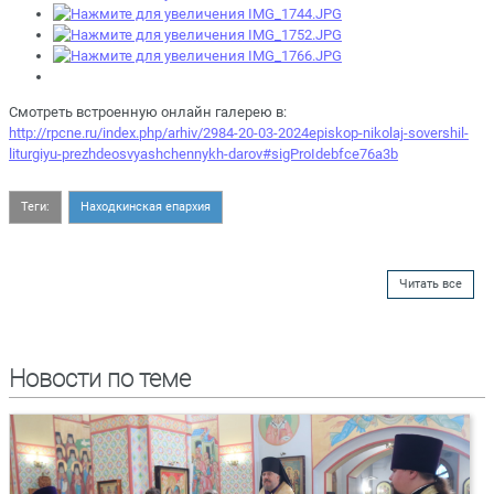
Смотреть встроенную онлайн галерею в:
http://rpcne.ru/index.php/arhiv/2984-20-03-2024episkop-nikolaj-sovershil-
liturgiyu-prezhdeosvyashchennykh-darov#sigProIdebfce76a3b
Теги:
Находкинская епархия
Читать все
Новости по теме