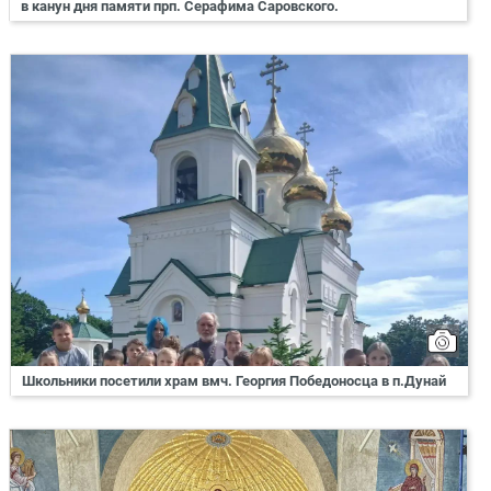
в канун дня памяти прп. Серафима Саровского.
Школьники посетили храм вмч. Георгия Победоносца в п.Дунай