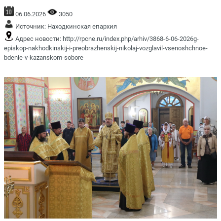
06.06.2026
3050
Источник:
Находкинская епархия
Адрес новости:
http://rpcne.ru/index.php/arhiv/3868-6-06-2026g-
episkop-nakhodkinskij-i-preobrazhenskij-nikolaj-vozglavil-vsenoshchnoe-
bdenie-v-kazanskom-sobore