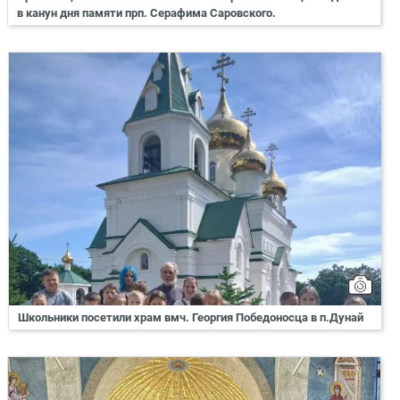
в канун дня памяти прп. Серафима Саровского.
Школьники посетили храм вмч. Георгия Победоносца в п.Дунай