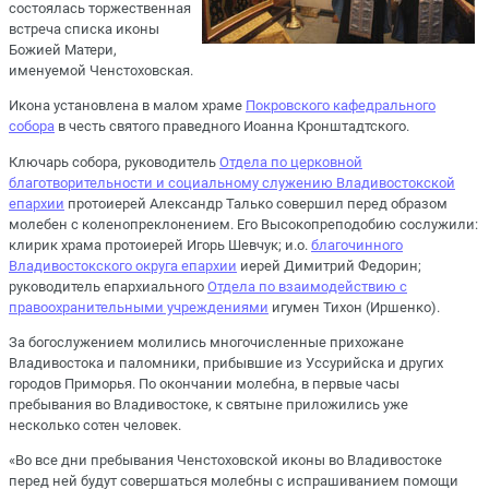
состоялась торжественная
встреча списка иконы
Божией Матери,
именуемой Ченстоховская.
Икона установлена в малом храме
Покровского кафедрального
собора
в честь святого праведного Иоанна Кронштадтского.
Ключарь собора, руководитель
Отдела по церковной
благотворительности и социальному служению Владивостокской
епархии
протоиерей Александр Талько совершил перед образом
молебен с коленопреклонением. Его Высокопреподобию сослужили:
клирик храма протоиерей Игорь Шевчук; и.о.
благочинного
Владивостокского округа епархии
иерей Димитрий Федорин;
руководитель епархиального
Отдела по взаимодействию с
правоохранительными учреждениями
игумен Тихон (Иршенко).
За богослужением молились многочисленные прихожане
Владивостока и паломники, прибывшие из Уссурийска и других
городов Приморья. По окончании молебна, в первые часы
пребывания во Владивостоке, к святыне приложились уже
несколько сотен человек.
«Во все дни пребывания Ченстоховской иконы во Владивостоке
перед ней будут совершаться молебны с испрашиванием помощи