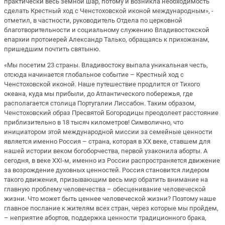
практически весь земной шар, потому и возникла необходимость
сделать Крестный ход с Ченстоховской иконой международным», -
отметил, в частности, руководитель Отдела по церковной
благотворительности и социальному служению Владивостокской
епархии протоиерей Александр Талько, обращаясь к прихожанам,
пришедшим почтить святыню.
«Мы посетим 23 страны. Владивостоку выпала уникальная честь,
отсюда начинается глобальное событие – Крестный ход с
Ченстоховской иконой. Наше путешествие продлится от Тихого
океана, куда мы прибыли, до Атлантического побережья, где
располагается столица Португалии Лиссабон. Таким образом,
Ченстоховский образ Пресвятой Богородицы преодолеет расстояние
приблизительно в 18 тысяч километров! Символично, что
инициатором этой международной миссии за семейные ценности
является именно Россия – страна, которая в XX веке, ставшем для
нашей истории веком богоборчества, первой узаконила аборты. А
сегодня, в веке XXI-м, именно из России распространяется движение
за возрождение духовных ценностей. Россия становится лидером
такого движения, призывающим весь мир обратить внимание на
главную проблему человечества – обесценивание человеческой
жизни. Что может быть ценнее человеческой жизни? Поэтому наше
главное послание к жителям всех стран, через которые мы пройдем,
– неприятие абортов, поддержка ценности традиционного брака,