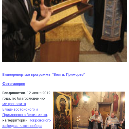
Видеорепортаж программы "Вести: Приморье"
Фотогалерея
Владивосток
. 12 июня 2012
года, по благословению
митрополита
Владивостокского и
Приморского Вениамина
,
на территории
Покровского
кафедрального собора