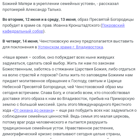
Божией Матери в укреплении семейных устоев», - рассказал
протоиерей Александр Талько.
Во вторник, 12 июня и в среду, 13 июня
, образ Пресвятой Богородицы
пробудет в храме св. прав. Иоанна Кронштадтского (
Покровский
кафедральный собор
).
В четверг, 14 июня
, Ченстоховскую икону предполагается выставить
для поклонения в
Успенском храме г. Владивостока
.
«Наше время – особое, оно побуждает всех ныне живущих
задуматься, сделать свой выбор. Жить ли нам по законам
Божественным, заботясь о стяжании Царствия Божия, либо отдаться
на волю страстей и пороков? Силы жить по заповедям Божиим нам
придает молитвенное обращение к Господу, святым и Царице
Небесной Пресвятой Богородице, чей Ченстоховский образ мы
сегодня встречаем. Слава Богу, и спасибо всем, кто способствовал
доставке этого образа к нам во Владивосток, прибыв на Приморскую
землю с большой миссией. Цель этого Международного Крестного
хода «
От океана до океана
» – еще раз побудить всех нас задуматься о
соблюдении семейных ценностей. Ведь семья это малая церковь,
потому враг рода человеческого и пытается разрушить
традиционные семейные устои. Нравственное растление,
демографический кризис охватывают сегодня целые страны,