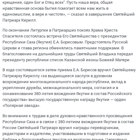
крещение, один Бог и Отец всех". Пусть наша вера, общая
нравственная основа бытия помогает всем нам жить в
единомыслии, в вере и чистоте», — сказал в завершение Святейший
Патриарх Кирилл.
По окончании Литургии в Патриарших покоях Храма Христа
Спасителя состоялась встреча Его Святейшества с президентом
Республики Саха (Якутия) Е.А. Борисовым. Предстоятель Русской
Церкви и глава региона обменялись памятными подарками. В
благословение на дальнейшие труды Святейший Владыка передал
президенту республики список Казанской иконы Божией Матери.
В ходе состоявшегося затем приема Е.А. Борисов вручил Святейшему
Патриарху Кириллу «за выдающиеся заслуги в духовном
возрождении многонационального народа республики, вклад в
укрепление дружбы, межнационального мира, согласия и в
ознаменование 380-летия вхождения Якутии в состав Российского
государства» высшую государственную награду Якутии — орден
«Полярная звезда».
Во внимание к трудам в деле духовно-нравственного просвещения
Республики Саха и в связи с 380-летием вхождения Якутии в состав
России Святейший Патриарх вручил награды переводчикам,
редакторам и издателям, участвовавшим в подготовке и издании
Библии и богослужебных текстов на якутском языке. Церковных