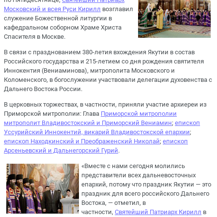
Московский и всея Руси Кирилл
возглавил
служение Божественной литургии в
кафедральном соборном Храме Христа
Спасителя в Москве.
В связи с празднованием 380-летия вхождения Якутии в состав
Российского государства и 215-летием со дня рождения святителя
Иннокентия (Вениаминова), митрополита Московского и
Коломенского, в богослужении участвовали делегации духовенства с
Дальнего Востока России.
В церковных торжествах, в частности, приняли участие архиереи из
Приморской митрополии: Глава
Приморской митрополии
митрополит Владивостокский и Приморский Вениамин
;
епископ
Уссурийский Иннокентий, викарий Владивостокской епархии
;
епископ Находкинский и Преображенский Николай
;
епископ
Арсеньевский и Дальнегорский Гурий
.
«Вместе с нами сегодня молились
представители всех дальневосточных
епархий, потому что праздник Якутии — это
праздник для всего российского Дальнего
Востока, — отметил, в
частности,
Святейший Патриарх Кирилл
в