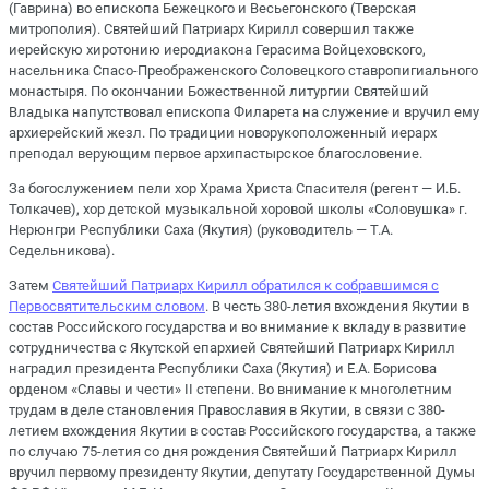
(Гаврина) во епископа Бежецкого и Весьегонского (Тверская
митрополия). Святейший Патриарх Кирилл совершил также
иерейскую хиротонию иеродиакона Герасима Войцеховского,
насельника Спасо-Преображенского Соловецкого ставропигиального
монастыря. По окончании Божественной литургии Святейший
Владыка напутствовал епископа Филарета на служение и вручил ему
архиерейский жезл. По традиции новорукоположенный иерарх
преподал верующим первое архипастырское благословение.
За богослужением пели хор Храма Христа Спасителя (регент — И.Б.
Толкачев), хор детской музыкальной хоровой школы «Соловушка» г.
Нерюнгри Республики Саха (Якутия) (руководитель — Т.А.
Седельникова).
Затем
Святейший Патриарх Кирилл обратился к собравшимся с
Первосвятительским словом
. В честь 380-летия вхождения Якутии в
состав Российского государства и во внимание к вкладу в развитие
сотрудничества с Якутской епархией Святейший Патриарх Кирилл
наградил президента Республики Саха (Якутия) и Е.А. Борисова
орденом «Славы и чести» II степени. Во внимание к многолетним
трудам в деле становления Православия в Якутии, в связи с 380-
летием вхождения Якутии в состав Российского государства, а также
по случаю 75-летия со дня рождения Святейший Патриарх Кирилл
вручил первому президенту Якутии, депутату Государственной Думы