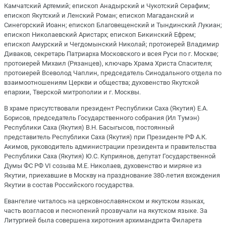
Камчатский Артемий; епископ Анадырский и Чукотский Серафим;
епископ Якутский и Ленский Роман; епископ Магаданский и
Синегорский Иоанн; епископ Благовещенский и Тындинский Лукиан;
епископ Николаевский Аристарх; епископ Бикинский Ефрем;
епископ Амурский и Чегдомынский Николай; протоиерей Владимир
Диваков, секретарь Патриарха Московского и всея Руси по г. Москве;
протоиерей Михаил (Рязанцев), ключарь Храма Христа Спасителя;
протоиерей Всеволод Чаплин, председатель Синодального отдела по
взаимоотношениям Церкви и общества; духовенство Якутской
епархии, Тверской митрополии и г. Москвы.
В храме присутствовали президент Республики Саха (Якутия) Е.А.
Борисов, председатель Государственного собрания (Ил Тумэн)
Республики Саха (Якутия) В.Н. Басыгысов, постоянный
представитель Республики Саха (Якутия) при Президенте РФ А.К.
Акимов, руководитель администрации президента и правительства
Республики Саха (Якутия) Ю.С. Куприянов, депутат Государственной
Думы ФС РФ VI созыва М.Е. Николаев, духовенство и миряне из
Якутии, приехавшие в Москву на празднование 380-летия вхождения
Якутии в состав Российского государства.
Евангелие читалось на церковнославянском и якутском языках,
часть возгласов и песнопений прозвучали на якутском языке. За
Литургией была совершена хиротония архимандрита Филарета