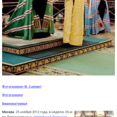
Фотогалерея (В. Саяпин)
Фотогалерея
Видеоматериал
Москва
. 25 ноября 2012 года, в неделю 25-ю
по Пятидесятнице,
Святейший Патриарх