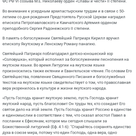
ФС РФ VI созыва М.Е. Николаеву орден «Славы и чести» II степени.
Во внимание к усердным архипастырским трудам и в связи с 50-
летием со дня рождения Предстоятель Русской Церкви наградил
епископа Петропавловского и Камчатского Артемия орденом
преподобного Сергия Радонежского II степени.
В память о богослужении Святейший Патриарх Кирилл вручил
епископу Якутскому и Ленскому Роману панагию.
Святейший Патриарх поблагодарил детско-юношеский хор
«Соловушка», который исполнил за богослужением песнопения на
якутском языке. Во время Литургии на якутском языке
произносились также ектении и Евангельское чтение. По словам Его
Святейшества, появление Священного Писания и богослужебных
текстов на якутском языке свидетельствует о том, что православная
вера укоренилось в культуре и жизни якутского народа.
«Пусть Господь хранит якутскую землю, пусть Господь хранит
якутский народ, пусть благословит Он труды тех, кто созидает Его
святое дело на этой земле. Пусть Господь хранит Россию в единстве
и единомыслии в соответствии с тем, что сказал апостол Павел в
послании к Ефесянам, которое мы сегодня слышали за
Божественной литургией (Еф. 4:1-6): "Старайтесь сохранять единство
духа в союзе мира, потому что един Господь, одна вера, одно