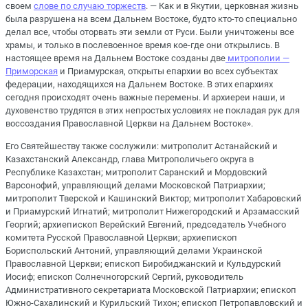
своем
слове по случаю торжеств
. — Как и в Якутии, церковная жизнь
была разрушена на всем Дальнем Востоке, будто кто-то специально
делал все, чтобы оторвать эти земли от Руси. Были уничтожены все
храмы, и только в послевоенное время кое-где они открылись. В
настоящее время на Дальнем Востоке созданы две
митрополии —
Приморская
и Приамурская, открыты епархии во всех субъектах
федерации, находящихся на Дальнем Востоке. В этих епархиях
сегодня происходят очень важные перемены. И архиереи наши, и
духовенство трудятся в этих непростых условиях не покладая рук для
воссоздания Православной Церкви на Дальнем Востоке».
Его Святейшеству также сослужили: митрополит Астанайский и
Казахстанский Александр, глава Митрополичьего округа в
Республике Казахстан; митрополит Саранский и Мордовский
Варсонофий, управляющий делами Московской Патриархии;
митрополит Тверской и Кашинский Виктор; митрополит Хабаровский
и Приамурский Игнатий; митрополит Нижегородский и Арзамасский
Георгий; архиепископ Верейский Евгений, председатель Учебного
комитета Русской Православной Церкви; архиепископ
Бориспольский Антоний, управляющий делами Украинской
Православной Церкви; епископ Биробиджанский и Кульдурский
Иосиф; епископ Солнечногорский Сергий, руководитель
Административного секретариата Московской Патриархии; епископ
Южно-Сахалинский и Курильский Тихон; епископ Петропавловский и