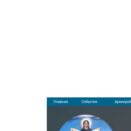
Главная
События
Архиерей