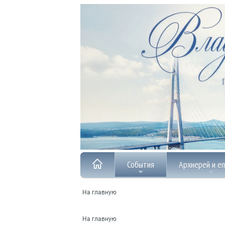
События
Архиерей и е
На главную
На главную