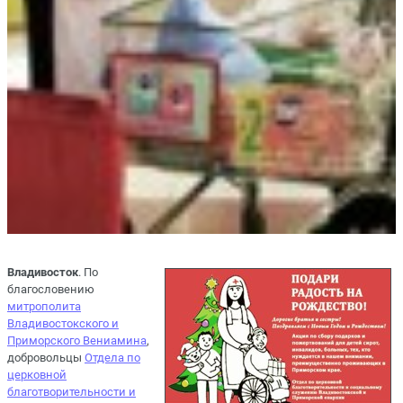
Владивосток
. По
благословению
митрополита
Владивостокского и
Приморского Вениамина
,
добровольцы
Отдела по
церковной
благотворительности и