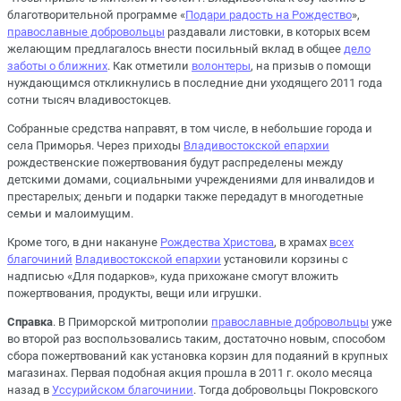
благотворительной программе «
Подари радость на Рождество
»,
православные добровольцы
раздавали листовки, в которых всем
желающим предлагалось внести посильный вклад в общее
дело
заботы о ближних
. Как отметили
волонтеры
, на призыв о помощи
нуждающимся откликнулись в последние дни уходящего 2011 года
сотни тысяч владивостокцев.
Собранные средства направят, в том числе, в небольшие города и
села Приморья. Через приходы
Владивостокской епархии
рождественские пожертвования будут распределены между
детскими домами, социальными учреждениями для инвалидов и
престарелых; деньги и подарки также передадут в многодетные
семьи и малоимущим.
Кроме того, в дни накануне
Рождества Христова
, в храмах
всех
благочиний
Владивостокской епархии
установили корзины с
надписью «Для подарков», куда прихожане смогут вложить
пожертвования, продукты, вещи или игрушки.
Справка
. В Приморской митрополии
православные добровольцы
уже
во второй раз воспользовались таким, достаточно новым, способом
сбора пожертвований как установка корзин для подаяний в крупных
магазинах. Первая подобная акция прошла в 2011 г. около месяца
назад в
Уссурийском благочинии
. Тогда добровольцы Покровского