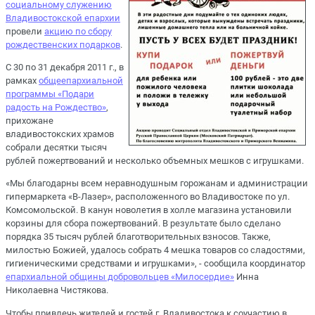
социальному служению
Владивостокской епархии
провели
акцию по сбору
рождественских подарков
.
С 30 по 31 декабря 2011 г., в
рамках
общеепархиальной
программы «Подари
радость на Рождество»
,
прихожане
владивостокских храмов
собрали десятки тысяч
рублей пожертвований и несколько объемных мешков с игрушками.
«Мы благодарны всем неравнодушным горожанам и администрации
гипермаркета «В-Лазер», расположенного во Владивостоке по ул.
Комсомольской. В канун новолетия в холле магазина установили
корзины для сбора пожертвований. В результате было сделано
порядка 35 тысяч рублей благотворительных взносов. Также,
милостью Божией, удалось собрать 4 мешка товаров со сладостями,
гигиеническими средствами и игрушками», - сообщила координатор
епархиальной общины добровольцев «Милосердие»
Инна
Николаевна Чистякова.
Чтобы привлечь жителей и гостей г. Владивостока к соучастию в