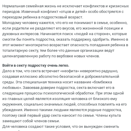
Нормальная семейная жизнь не исключает конфликтов и кризисных
периодов. Извечный конфликт «отцов и детей» особо обостряется с
переходом ребенка в подростковый возраст.
Молодому человеку кажется, что его не понимают в семье, особенно,
если родители не разделяют его вкусов, его жизненной позиции и
духовных интересов. Начинается поиск «людей на стороне», которые
смогли бы понять подростка, оказать поддержку, одобрить. Именно в
этот момент многократно возрастает опасность попадания ребенка в
тоталитарную секту, тем более что данные организации ведут
целенаправленную работу по вербовке новых членов.
Войти в секту подростку очень легко.
Дело в том, что секта встречает «неофита» невероятно радушно,
создавая иллюзию абсолютно безопасной и доброжелательной
среды. Эта специальная техника носит название «бомбежка
любовью». Завоевав доверие подростка, секта включает его в
следующие процессы психологической обработки. При этом одной
из главных целей является изоляция человека от близкого ему
окружения, социально значимых людей, способных повлиять на его
убеждения. Именно такими людьми являются родные подростка,
поэтому свой первый удар секта наносит по семье. Члены культа
замещают собой членов семьи.
Для человека создают такие условия, что он вынужден сменить