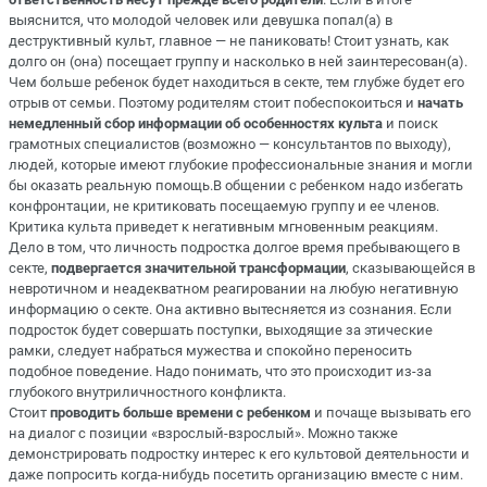
выяснится, что молодой человек или девушка попал(а) в
деструктивный культ, главное — не паниковать! Стоит узнать, как
долго он (она) посещает группу и насколько в ней заинтересован(а).
Чем больше ребенок будет находиться в секте, тем глубже будет его
отрыв от семьи. Поэтому родителям стоит побеспокоиться и
начать
немедленный сбор информации об особенностях культа
и поиск
грамотных специалистов (возможно — консультантов по выходу),
людей, которые имеют глубокие профессиональные знания и могли
бы оказать реальную помощь.В общении с ребенком надо избегать
конфронтации, не критиковать посещаемую группу и ее членов.
Критика культа приведет к негативным мгновенным реакциям.
Дело в том, что личность подростка долгое время пребывающего в
секте,
подвергается значительной трансформации
, сказывающейся в
невротичном и неадекватном реагировании на любую негативную
информацию о секте. Она активно вытесняется из сознания. Если
подросток будет совершать поступки, выходящие за этические
рамки, следует набраться мужества и спокойно переносить
подобное поведение. Надо понимать, что это происходит из-за
глубокого внутриличностного конфликта.
Стоит
проводить больше времени с ребенком
и почаще вызывать его
на диалог с позиции «взрослый-взрослый». Можно также
демонстрировать подростку интерес к его культовой деятельности и
даже попросить когда-нибудь посетить организацию вместе с ним.