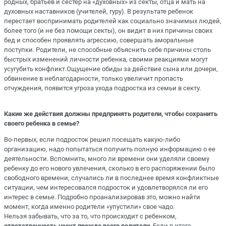
родных, братьев и сестер на «духовных» из секты, отца и мать на
духовных наставников (учителей, гуру). В результате ребенок
перестает воспринимать родителей как социально значимых людей,
более того (и не без помощи секты), он видит в них причины своих
бед и способен проявлять агрессию, совершать аморальные
поступки. Родители, не способные объяснить себе причины столь
быстрых изменений личности ребенка, своими реакциями могут
усугубить конфликт.Ощущение обиды за действие сына или дочери,
обвинение в неблагодарности, только увеличит пропасть
отчуждения, появится угроза ухода подростка из семьи в секту.
Какие же действия должны предпринять родители, чтобы сохранить
своего ребенка в семье?
Во-первых, если подросток решил посещать какую-либо
организацию, надо попытаться получить полную информацию о ее
деятельности. Вспомнить, много ли времени они уделяли своему
ребенку до его нового увлечения, сколько в его распоряжении было
свободного времени, случались ли в последнее время конфликтные
ситуации, чем интересовался подросток и удовлетворялся ли его
интерес в семье. Подробно проанализировав это, можно найти
момент, когда именно родители «упустили» свое чадо.
Нельзя забывать, что за то, что происходит с ребенком,
ответственность несут прежде всего родители
. Если в итоге