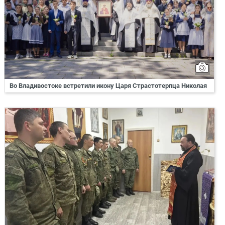
Во Владивостоке встретили икону Царя Страстотерпца Николая