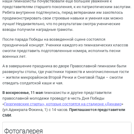
наши гимназисты почувствовали еще большее уважение к
представителям старшего поколения, к их патриотическим заслугам.
Ребята внутренне подтянулись, перед ветеранами им захотелось
продемонстрировать свои строевые навыки и умения как можно
лучше! Неудивительно, что по результатам смотра ученические
взводы получили наградные грамоты.
После парада Победы на возведенной сцене состоялся
праздничный концерт. Ученики каждого из гимназических классов
смогли представить подготовленные номера, исполнить песни
военных лет.
А в завершение праздника во дворе Православной гимназии были
развернуты столы, где участники торжеств и многочисленные гости
– жители микрорайонов Второй Речки и Снеговой Пади – смогли
отведать солдатской каши и чая.
В воскресенье, 11 мая
гимназисты и другие представители
православной молодежи проведут в честь Дня Победы
«
Георгиевские старты», которые состоятся на стадионе «Динамо
»
(ул.Адмирала Фокина, 1) с 14 часов.
Приглашаются представители
СМИ
.
Фотогалерея