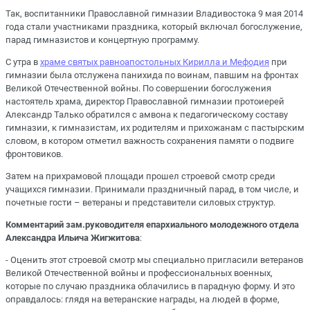
Так, воспитанники Православной гимназии Владивостока 9 мая 2014
года стали участниками праздника, который включал богослужение,
парад гимназистов и концертную программу.
С утра в
храме святых равноапостольных Кирилла и Мефодия
при
гимназии была отслужена панихида по воинам, павшим на фронтах
Великой Отечественной войны. По совершении богослужения
настоятель храма, директор Православной гимназии протоиерей
Александр Талько обратился с амвона к педагогическому составу
гимназии, к гимназистам, их родителям и прихожанам с пастырским
словом, в котором отметил важность сохранения памяти о подвиге
фронтовиков.
Затем на прихрамовой площади прошел строевой смотр среди
учащихся гимназии. Принимали праздничный парад, в том числе, и
почетные гости – ветераны и представители силовых структур.
Комментарий зам.руководителя епархиального молодежного отдела
Александра Ильича Жигжитова
:
- Оценить этот строевой смотр мы специально пригласили ветеранов
Великой Отечественной войны и профессиональных военных,
которые по случаю праздника облачились в парадную форму. И это
оправдалось: глядя на ветеранские награды, на людей в форме,