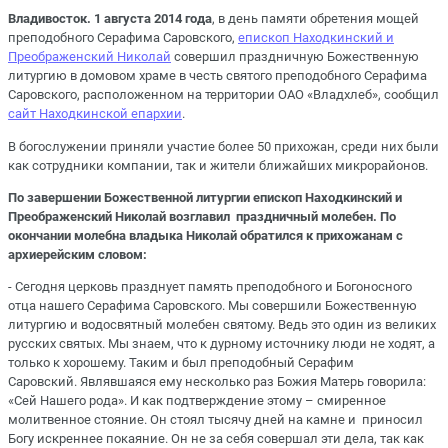
Владивосток. 1 августа 2014 года
, в день памяти обретения мощей
преподобного Серафима Саровского,
епископ Находкинский и
Преображенский Николай
совершил праздничную Божественную
литургию в домовом храме в честь святого преподобного Серафима
Саровского, расположенном на территории ОАО «Владхлеб», сообщил
сайт Находкинской епархии
.
В богослужении приняли участие более 50 прихожан, среди них были
как сотрудники компании, так и жители ближайших микрорайонов.
По завершении Божественной литургии епископ Находкинский и
Преображенский Николай возглавил праздничный молебен. По
окончании молебна владыка Николай обратился к прихожанам с
архиерейским словом:
- Сегодня церковь празднует память преподобного и Богоносного
отца нашего Серафима Саровского. Мы совершили Божественную
литургию и водосвятный молебен святому. Ведь это один из великих
русских святых. Мы знаем, что к дурному источнику люди не ходят, а
только к хорошему. Таким и был преподобный Серафим
Саровский. Являвшаяся ему несколько раз Божия Матерь говорила:
«Сей Нашего рода». И как подтверждение этому – смиренное
молитвенное стояние. Он стоял тысячу дней на камне и приносил
Богу искреннее покаяние. Он не за себя совершал эти дела, так как