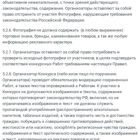
объективное нежелательное, с точки зрения действующего
законодательства, содержание. Организаторы оставляют за собой
право отстранить от участия Фотографии, нарушающие требования
законодательства Российской Федерации.
5.2.6. Фотография не должна содержать (в любом выражении)
торговые знаки, бренды, наименования товаров, а так же любую
информацию рекламного характера.
5.2.7. Организаторы оставляют за собой право потребовать и
проверить исходные фотографии от участников, в целях подтвердить
соответствие конкурсных Работ требованиям настоящих Правил.
5.2.8. Организатор Конкурса (либо иное лицо по поручению
Организатора) проводит обязательную модерацию сохраненных
Работ, а также текстов опровержений к Работам. К участию в
Конкурсе не допускаются изображения и тексты, содержание
которых противоречит законодательству РФ, включая, но не
ограничиваясь изображение и текст не должны служить
пропагандой употребления (распространения) алкогольных
напитков, табачных изделий, а также порочить честь и достоинство
граждан, побуждать к совершению противоправных действий,
жестокости или насилию, оскорблять религиозные чувства граждан;
изображения и текст эротического содержания, а также изображения
и текст, направленные на рекламу товаров и услуг.