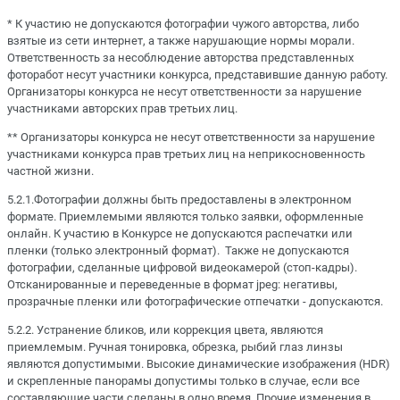
* К участию не допускаются фотографии чужого авторства, либо
взятые из сети интернет, а также нарушающие нормы морали.
Ответственность за несоблюдение авторства представленных
фоторабот несут участники конкурса, представившие данную работу.
Организаторы конкурса не несут ответственности за нарушение
участниками авторских прав третьих лиц.
** Организаторы конкурса не несут ответственности за нарушение
участниками конкурса прав третьих лиц на неприкосновенность
частной жизни.
5.2.1.Фотографии должны быть предоставлены в электронном
формате. Приемлемыми являются только заявки, оформленные
онлайн. К участию в Конкурсе не допускаются распечатки или
пленки (только электронный формат). Также не допускаются
фотографии, сделанные цифровой видеокамерой (стоп-кадры).
Отсканированные и переведенные в формат jpeg: негативы,
прозрачные пленки или фотографические отпечатки - допускаются.
5.2.2. Устранение бликов, или коррекция цвета, являются
приемлемым. Ручная тонировка, обрезка, рыбий глаз линзы
являются допустимыми. Высокие динамические изображения (HDR)
и скрепленные панорамы допустимы только в случае, если все
составляющие части сделаны в одно время. Прочие изменения в