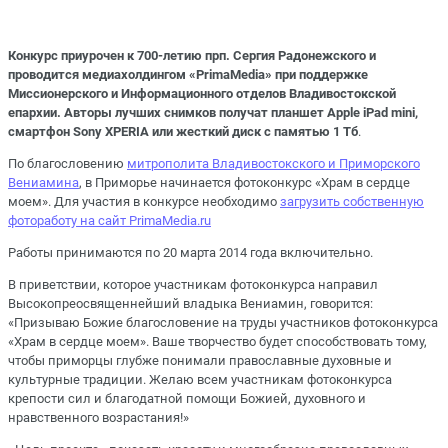
Конкурс приурочен к 700-летию прп. Сергия Радонежского и
проводится медиахолдингом «PrimaMedia» при поддержке
Миссионерского и Информационного отделов Владивостокской
епархии. Авторы лучших снимков получат планшет Apple iPad mini,
смартфон Sony XPERIA или жесткий диск с памятью 1 Тб
.
По благословению
митрополита Владивостокского и Приморского
Вениамина
, в Приморье начинается фотоконкурс «Храм в сердце
моем». Для участия в конкурсе необходимо
загрузить собственную
фотоработу на сайт PrimaMedia.ru
Работы принимаются по 20 марта 2014 года включительно.
В приветствии, которое участникам фотоконкурса направил
Высокопреосвященнейший владыка Вениамин, говорится:
«Призываю Божие благословение на труды участников фотоконкурса
«Храм в сердце моем». Ваше творчество будет способствовать тому,
чтобы приморцы глубже понимали православные духовные и
культурные традиции. Желаю всем участникам фотоконкурса
крепости сил и благодатной помощи Божией, духовного и
нравственного возрастания!»