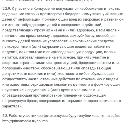
5.2.9. К участию в Конкурсе не допускаются изображения и тексты,
содержание которых противоречит Федеральному закону «О защите
детей от информации, причиняющей вред их здоровью и развитию»,
а именно: побуждающие детей к совершению действий,
представляющих угрозу их жизни и (или) здоровью, в том числе к
причинению вреда своему здоровью, самоубийству; способная
вызвать у детей желание употреблять наркотические средства,
психотропные и (или) одурманивающие вещества, табачные
изделия, алкогольную и спиртосодержащую продукцию, пиво и
напитки, изготавливаемые на его основе, принять участие в
азартных играх, заниматься проституцией, бродяжничеством или
попрошайничеством; обосновывающая или оправдывающая
допустимость насилия и (или) жестокости либо побуждающая
осуществлять насильственные действия по отношению к людям
или животным; отрицающая семейные ценности и формирующая
неуважение к родителям и (или) другим членам семьи;
оправдывающая противоправное поведение; содержащая
нецензурную брань; содержащая информацию порнографического
характера).
5.3. Работы участников фотоконкурса будут опубликованы на сайте
http://primamedia.ru/church