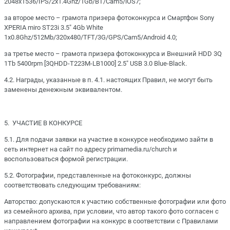
2048x1536/IPS/2x1.4Ghz/1Gb/BT/Cam5/iOS7;
за второе место – грамота призера фотоконкурса и Смартфон Sony
XPERIA miro ST23i 3.5" 4Gb White
1x0.8Ghz/512Mb/320x480/TFT/3G/GPS/Cam5/Android 4.0;
за третье место – грамота призера фотоконкурса и Внешний HDD 3Q
1Tb 5400rpm [3QHDD-T223M-LB1000] 2.5" USB 3.0 Blue-Black.
4.2. Награды, указанные в п. 4.1. настоящих Правил, не могут быть
заменены денежным эквивалентом.
5. УЧАСТИЕ В КОНКУРСЕ
5.1. Для подачи заявки на участие в конкурсе необходимо зайти в
сеть интернет на сайт по адресу primamedia.ru/church и
воспользоваться формой регистрации.
5.2. Фотографии, представленные на фотоконкурс, должны
соответствовать следующим требованиям:
Авторство: допускаются к участию собственные фотографии или фото
из семейного архива, при условии, что автор такого фото согласен с
направлением фотографии на конкурс в соответствии с Правилами