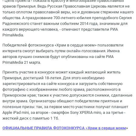
- Цель проекта - показать красоту и многообразие православных
храмов Приморья. Ведь Русская Православная Церковь является не
только оплотом православной веры, но и духовным стержнем нашего
общества. А празднование 700-летнего юбилея преподобного Сергия
Радонежского станет важным событием 2014 года, значимым для
каждого верующего человека, - отмечают представители РИА
PrimaMedia.
Победителей фотоконкурса «Храм в сердце моем» пользователи
интернета смогут выбирать путем онлайн-голосования. Имена
авторов лучших снимков будут опубликованы на сайте РИА
PrimaMedia 21 марта.
Принять участие в конкурсе может каждый желающий житель
Приморья, достигший 18-летия. Для этого необходимо
зарегистрироваться на сайте конкурса и загрузить собственную
фотографию с изображением любого храма, расположенного в
Приморском крае; также к участию допускаются снимки, сделанные
внутри храма. Организаторы обещают победителям приятные и
полезные призы: так, за первое место участники получат планшет
Apple iPad mini, за второе - смартфон Sony XPERIA miro, а за третье -
жесткий диск с памятью 1 Тб.
ОФИЦИАЛЬНЫЕ ПРАВИЛА ФОТОКОНКУРСА «Храм в сердце моем
»