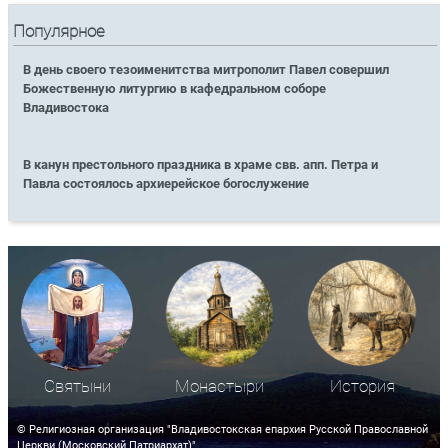
Популярное
В день своего тезоименитства митрополит Павел совершил
Божественную литургию в кафедральном соборе
Владивостока
В канун престольного праздника в храме свв. апп. Петра и
Павла состоялось архиерейское богослужение
Святыни
Монастыри
История
© Религиозная организация "Владивостокская епархия Русской Православной
Церкви (Московский Патриархат)"