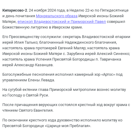
Кипарисово-2
. 24 ноября 2024 года, в Неделю 22-ю по Пятидесятнице
и день почитания
Монреальского образа
Иверской иконы Божией
Матери,
епископ Владивостокский и Приморский Павел
совершил
Божественную литургию в Иверском храме.
Его Преосвященству сослужили: секретарь Владивостокской епархии
иерей Илия Талько; благочинный Надеждинского благочиния,
настоятель храма протоиерей Евгений Маляр; настоятель храма
Иверской иконы Божией Матери с. Зарубина иерей Алексий Синенко;
настоятель храма Успения Пресвятой Богородицы п. Тавричанка
иерей Александр Казанцев.
Богослужебные песнопения исполнил камерный хор «Артос» под
управлением Елены Левада.
На сугубой ектении глава Приморской митрополии вознес молитву
ко Господу о Святой Руси.
После причащения верующих состоялся крестный ход вокруг храма с
чтением Святого Евангелия.
По окончании крестного хода духовенство исполнило молитву ко
Пресвятой Богородице «Царице моя Преблагая».