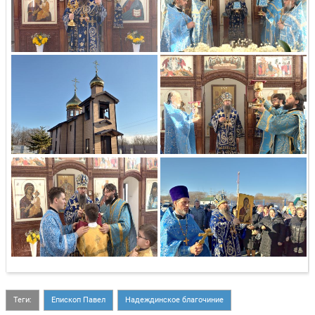
Теги:
Епископ Павел
Надеждинское благочиние