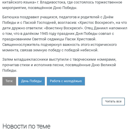
китайского языка» г. Владивостока, где состоялось торжественное
мероприятие, посвящённое Дню Победы.
Батюшка поздравил учащихся, педагогов и родителей с Днём
Победы и с Пасхой Господней, возгласив: «Христос Воскресе!», на что
дети дружно ответили: «Воистину Воскресе!». Отец Даниил напомнил
о том, что в далёком 1945 году праздник Дня Победы совпал с
празднованием Светлой седмицы Пасхи Христовой.
Священнослужитель подчеркнул важность этого исторического
момента, связав земную победу с победой небесной.
Затем младшеклассники выступили с творческими номерами,
прочитав стихи и исполнив песни, посвящённые Дню Великой
Победы.
Теги:
День Победы
Работа с молодёжью
Читать все
Новости по теме