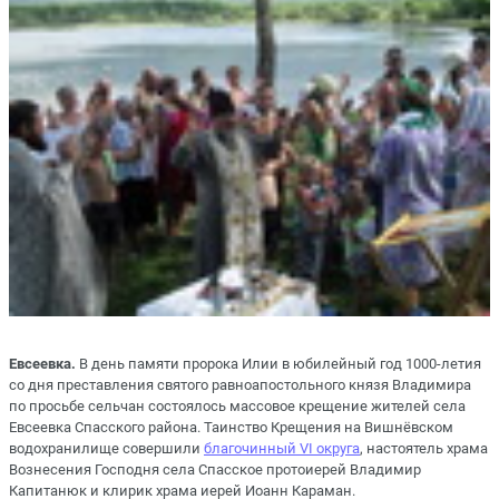
Евсеевка.
В день памяти пророка Илии в юбилейный год 1000-летия
со дня преставления святого равноапостольного князя Владимира
по просьбе сельчан состоялось массовое крещение жителей села
Евсеевка Спасского района. Таинство Крещения на Вишнёвском
водохранилище совершили
благочинный VI округа
, настоятель храма
Вознесения Господня села Спасское протоиерей Владимир
Капитанюк и клирик храма иерей Иоанн Караман.