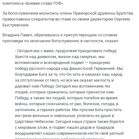
комплекса «Боевая слава ТОФ».
За богослужением молились члены Приморской дружины Братства
православных следопытов во главе со своим директором Сергеем
Быстревским.
Владыка Павел, обратившись к присутствующим со словом
проповеди по окончании богослужения, в частности, сказал:
- Сегодня мы с вами, продолжая праздновать победу
Христа над дьяволом, жизни над смертью, мы
вспоминаем и всенародный подвиг — празднуем
победу русского народа над фашистской Германией. Мы
благодарим Бога за то, что Он хоть и наказал наш народ
за отступление от Него, но все же оказал милость и
даровал нам Победу. Сегодня мы вспоминаем тех
людей, которые сражались, которые принесли нам
Победу, а также тех людей, которые погибли во время
войны, которые скончались от ран, болезни, голода, в
заточении, в горьких работах. Мы просим Бога простить
им грехи вольные и невольные, упокоить их души в
Царствии Небесном. Сегодня наша страна также борется
с мировым злом, и подвиг наших дедов и прадедов
воодушевляет наших современников нести свой ратный