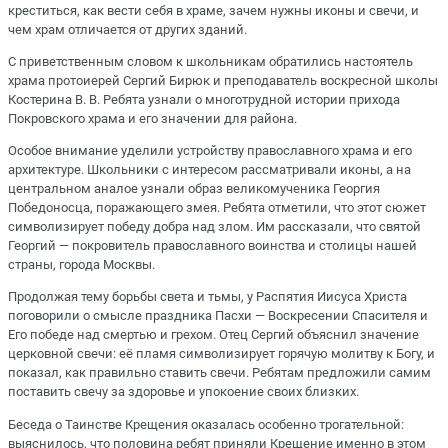
креститься, как вести себя в храме, зачем нужны иконы и свечи, и
чем храм отличается от других зданий.
С приветственным словом к школьникам обратились настоятель
храма протоиерей Сергий Бирюк и преподаватель воскресной школы
Костерина В. В. Ребята узнали о многотрудной истории прихода
Покровского храма и его значении для района.
Особое внимание уделили устройству православного храма и его
архитектуре. Школьники с интересом рассматривали иконы, а на
центральном аналое узнали образ великомученика Георгия
Победоносца, поражающего змея. Ребята отметили, что этот сюжет
символизирует победу добра над злом. Им рассказали, что святой
Георгий — покровитель православного воинства и столицы нашей
страны, города Москвы.
Продолжая тему борьбы света и тьмы, у Распятия Иисуса Христа
поговорили о смысле праздника Пасхи — Воскресении Спасителя и
Его победе над смертью и грехом. Отец Сергий объяснил значение
церковной свечи: её пламя символизирует горячую молитву к Богу, и
показал, как правильно ставить свечи. Ребятам предложили самим
поставить свечу за здоровье и упокоение своих близких.
Беседа о Таинстве Крещения оказалась особенно трогательной:
выяснилось, что половина ребят приняли Крещение именно в этом