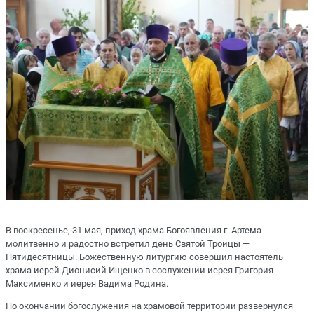
В воскресенье, 31 мая, приход храма Богоявления г. Артема
молитвенно и радостно встретил день Святой Троицы —
Пятидесятницы. Божественную литургию совершил настоятель
храма иерей Дионисий Ищенко в сослужении иерея Григория
Максименко и иерея Вадима Родина.
По окончании богослужения на храмовой территории развернулся