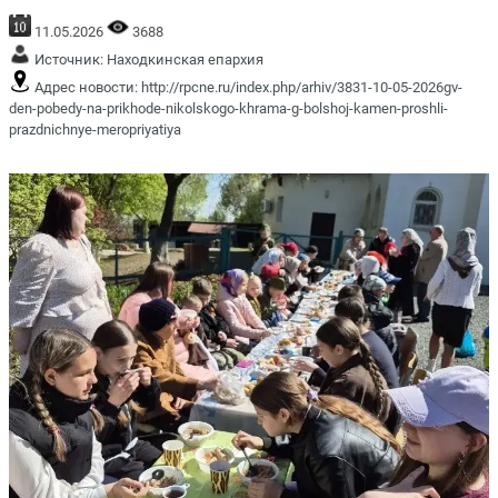
11.05.2026
3688
Источник:
Находкинская епархия
Адрес новости:
http://rpcne.ru/index.php/arhiv/3831-10-05-2026gv-
den-pobedy-na-prikhode-nikolskogo-khrama-g-bolshoj-kamen-proshli-
prazdnichnye-meropriyatiya