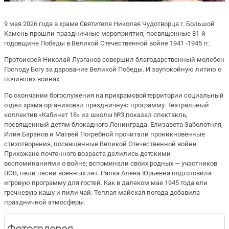
9 мая 2026 года в храме Святителя Николая Чудотворца г. Большой
Камень прошли праздничные мероприятия, посвященные 81-й
годовщине Победы в Великой Отечественной войне 1941 -1945 гг.
Протоиерей Николай Лузганов совершил благодарственный молебен
Господу Богу за дарование Великой Победы. И заупокойную литию о
почивших воинах.
По окончании богослужения на прихрамовойтерритории социальный
отдел храма организовал праздничную программу. Театральный
коллектив «Кабинет 18» из школы №3 показал спектакль,
посвященный детям блокадного Ленинграда. Елизавета Заболотняя,
Илия Баранов и Матвей Погребной прочитали проникновенные
стихотворения, посвященные Великой Отечественной войне.
Прихожане почтенного возраста делились детскими
воспоминаниями о войне, вспоминали своих родных — участников
ВОВ, пели песни военных лет. Ралка Алена Юрьевна подготовила
игровую программу для гостей. Как в далеком мае 1945 года ели
гречневую кашу и пили чай. Теплая майская погода добавила
праздничной атмосферы.