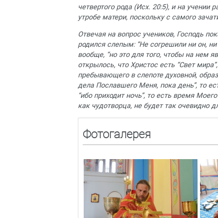
четвертого рода (Исх. 20:5), и на учени
утробе матери, поскольку с самого зача
Отвечая на вопрос учеников, Господь по
родился слепым: “Не согрешили ни он, ни 
вообще, “но это для того, чтобы на нем я
открылось, что Христос есть “Свет мира”
пребывающего в слепоте духовной, образ
дела Пославшего Меня, пока день”, то е
“ибо приходит ночь”, то есть время Моег
как чудотворца, не будет так очевидно дл
Фотогалерея