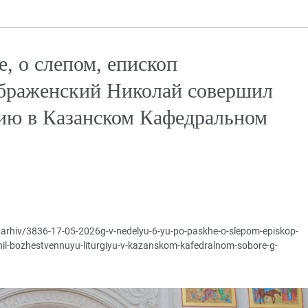
, о слепом, епископ
браженский Николай совершил
ию в Казанском Кафедральном
p/arhiv/3836-17-05-2026g-v-nedelyu-6-yu-po-paskhe-o-slepom-episkop-
rshil-bozhestvennuyu-liturgiyu-v-kazanskom-kafedralnom-sobore-g-