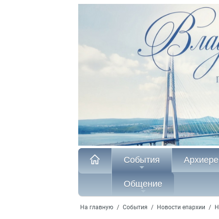
События
Архиере
Общение
На главную
/
События
/
Новости епархии
/
Н