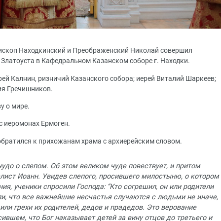
 епископ Находкинский и Преображенский Николай совершил
Златоуста в Кафедральном Казанском соборе г. Находки.
ей Калнин, ризничий Казанского собора; иерей Виталий Шаркеев;
ия Гречишников.
у о мире.
с иеромонах Ермоген.
братился к прихожанам храма с архиерейским словом.
до о слепом. Об этом великом чуде повествует, и притом
елист Иоанн. Увидев слепого, просившего милостыню, о котором
ния, ученики спросили Господа: “Кто согрешил, он или родители
ли, что все важнейшие несчастья случаются с людьми не иначе,
 или грехи их родителей, дедов и прадедов. Это верование
ившем, что Бог наказывает детей за вину отцов до третьего и