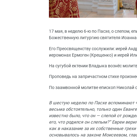
17 мая, в неделю 6-ю по Пасхе, о слепом,
Божественную литургию святителя Иоанна 
Его Преосвященству сослужили: иерей Андр
иеромонах Ермоген (Крещенко) и иерей Ил
На сугубой ектении Владыка вознёс молитв
Проповедь на запричастном стихе произне
По заамвонной молитве епископ Николай о
В шестую неделю по Пасхе вспоминают чу
весьма обстоятельно, только один Еванг
известно было, что он — слепой от рожде
его, что родился он слепым?” Евреи вери
как в наказание за их собственные грехи
основывалось на законе Моисеевом, глас